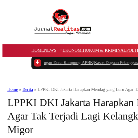
HOME
NEWS
EKONOMI
HUKUM & KRIMINAL
POLI
an Potongan Dana Kampung APBK
|
Kasus Dugaan Pelanggaran Penggunaan Jalur 
Home
»
Berita
»
LPPKI DKI Jakarta Harapkan Mendag yang Baru Agar Ta
LPPKI DKI Jakarta Harapkan
Agar Tak Terjadi Lagi Kelang
Migor