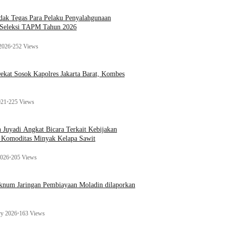
ak Tegas Para Pelaku Penyalahgunaan
 Seleksi TAPM Tahun 2026
 2026
•
252 Views
kat Sosok Kapolres Jakarta Barat, Kombes
021
•
225 Views
n Juyadi Angkat Bicara Terkait Kebijakan
u Komoditas Minyak Kelapa Sawit
2026
•
205 Views
Oknum Jaringan Pembiayaan Moladin dilaporkan
ry 2026
•
163 Views