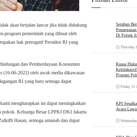
Setahun Ber
dak akan berjalan lancar jika tidak didukung
Penanganan 
m-program pemerintah yang dibuat oleh
Di Polsek J
rupakan hak prerogatif Presiden RI yang
Thursday, 
erlindungan dan Pemberdayaan Konsumen
Kuasa Huk
Ketidakprof
mis (16-06-2022) oleh awak media dikawasan
Propam Polr
rdagangan RI yang baru semoga dapat
Friday, 31 
, kami mengharapkan ini dapat meningkatkan
KPI Sesalk
Acara Lawa
an pokok. Keluarga Besar LPPKI DKI Jakarta
lkifli Hasan, semoga amanah dan dapat
Wednesday,