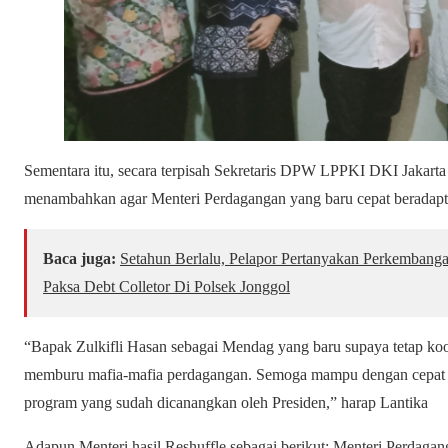
Sementara itu, secara terpisah Sekretaris DPW LPPKI DKI Jakart
menambahkan agar Menteri Perdagangan yang baru cepat beradapt
Baca juga:
Setahun Berlalu, Pelapor Pertanyakan Perkembang
Paksa Debt Colletor Di Polsek Jonggol
“Bapak Zulkifli Hasan sebagai Mendag yang baru supaya tetap koor
memburu mafia-mafia perdagangan. Semoga mampu dengan cepat b
program yang sudah dicanangkan oleh Presiden,” harap Lantika
Adapun Menteri hasil Reshuffle sebagai berikut: Menteri Perdag