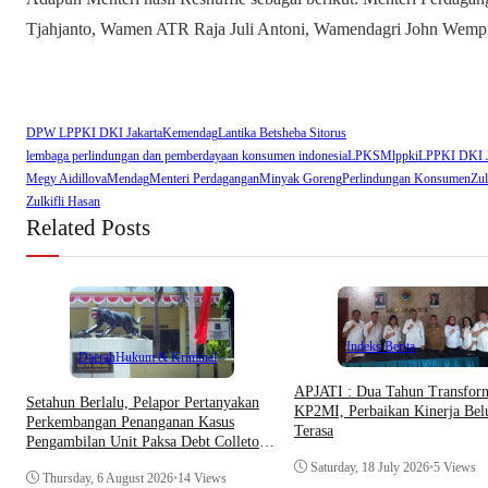
Tjahjanto, Wamen ATR Raja Juli Antoni, Wamendagri John Wempi
DPW LPPKI DKI Jakarta
Kemendag
Lantika Betsheba Sitorus
lembaga perlindungan dan pemberdayaan konsumen indonesia
LPKSM
lppki
LPPKI DKI J
Megy Aidillova
Mendag
Menteri Perdagangan
Minyak Goreng
Perlindungan Konsumen
Zul
Zulkifli Hasan
Related Posts
Indeks Berita
Daerah
Hukum & Kriminal
APJATI : Dua Tahun Transfor
Setahun Berlalu, Pelapor Pertanyakan
KP2MI, Perbaikan Kinerja Be
Perkembangan Penanganan Kasus
Terasa
Pengambilan Unit Paksa Debt Colletor
Di Polsek Jonggol
Saturday, 18 July 2026
•
5 Views
Thursday, 6 August 2026
•
14 Views