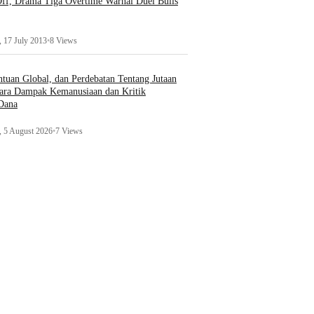
ff, Drama Tiga Overtime Warnai Duel Bulls
 17 July 2013
•
8 Views
uan Global, dan Perdebatan Tentang Jutaan
ara Dampak Kemanusiaan dan Kritik
 Dana
 5 August 2026
•
7 Views