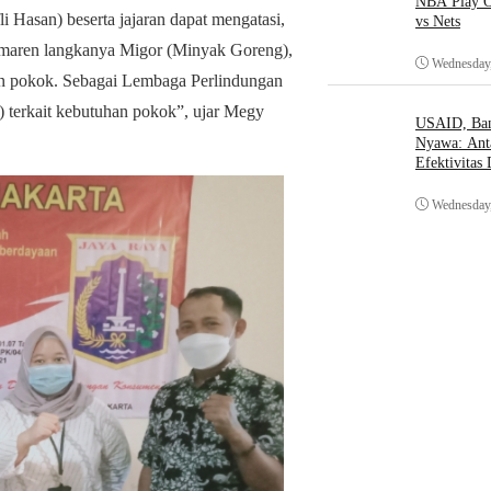
NBA Play O
 Hasan) beserta jajaran dapat mengatasi,
vs Nets
kemaren langkanya Migor (Minyak Goreng),
Wednesday,
an pokok. Sebagai Lembaga Perlindungan
terkait kebutuhan pokok”, ujar Megy
USAID, Bant
Nyawa: Ant
Efektivitas
Wednesday,