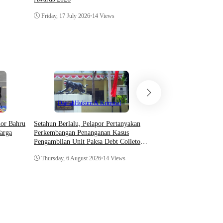
Friday, 10 July 2026
•
28 
Friday, 17 July 2026
•
14 Views
Teknologi
Daerah
Hukum & Kriminal
Asosiasi AI Bekali Apa
Setahun Berlalu, Pelapor Pertanyakan
hor Bahru
Optimalkan Kecerdasan
Perkembangan Penanganan Kasus
arga
Dukung Kinerja
Pengambilan Unit Paksa Debt Colletor
Di Polsek Jonggol
Thursday, 6 August 202
Thursday, 6 August 2026
•
14 Views