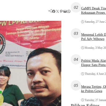
02
GaMPI Desak Tind
Facebook
Twitter
Pinterest
Mail
WhatsApp
Kekuasaan Proses
Saturday, 27 June
03
Mengenal Lebih De
Pol Ady Wibowo
Monday, 3 May 2
04
Politisi Muda Ala
Ekspor Satu Pint
Thursday, 4 June 
05
Merasa Tertipu, 
ke Polres Gowa
Tuesday, 27 Janua
Pilihan Editor