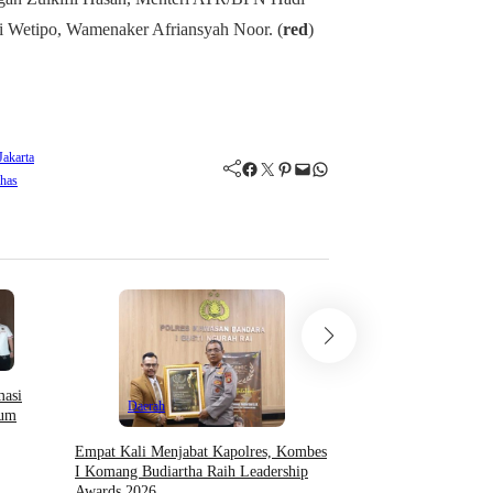
 Wetipo, Wamenaker Afriansyah Noor. (
red
)
akarta
Facebook
Twitter
Pinterest
Mail
WhatsApp
has
Daerah
masi
Daerah
lum
IPJI Papua Barat Mint
APH Periksa Oknum W
Empat Kali Menjabat Kapolres, Kombes
Ancam Pengusaha Di M
I Komang Budiartha Raih Leadership
Japre
Awards 2026