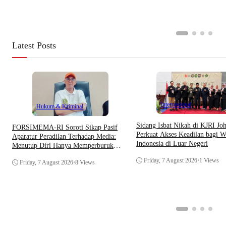
Latest Posts
Internasional
Hukum & Kriminal
Sidang Isbat Nikah di KJRI Jo
​FORSIMEMA-RI Soroti Sikap Pasif
Perkuat Akses Keadilan bagi W
Aparatur Peradilan Terhadap Media:
Indonesia di Luar Negeri
Menutup Diri Hanya Memperburuk
Citra Lembaga
Friday, 7 August 2026
•
1 Views
Friday, 7 August 2026
•
8 Views