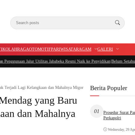
TIK
OLAHRAGA
OTOMOTIF
PARIWISATA
RAGAM
GALERI
Utilitas Jababeka Resmi Naik ke Penyidikan
|
Belum Setahun Aspal Sudah Rusa
Berita Populer
k Terjadi Lagi Kelangkaan dan Mahalnya Migor
 Mendag yang Baru
kaan dan Mahalnya
01
Prosedur Surat P
Perkapolri
Wednesday, 29 Apr