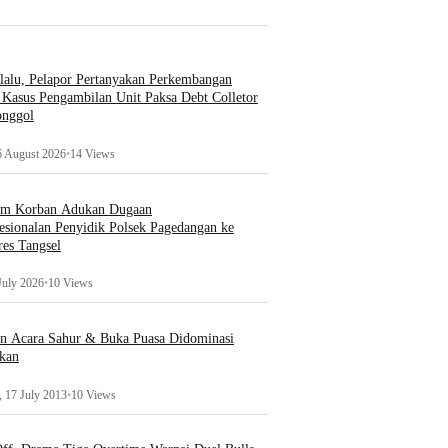
lalu, Pelapor Pertanyakan Perkembangan
Kasus Pengambilan Unit Paksa Debt Colletor
onggol
6 August 2026
•
14 Views
um Korban Adukan Dugaan
esionalan Penyidik Polsek Pagedangan ke
es Tangsel
July 2026
•
10 Views
an Acara Sahur & Buka Puasa Didominasi
kan
 17 July 2013
•
10 Views