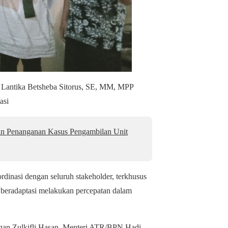
a Lantika Betsheba Sitorus, SE, MM, MPP
asi
an Penanganan Kasus Pengambilan Unit
dinasi dengan seluruh stakeholder, terkhusus
eradaptasi melakukan percepatan dalam
angan Zulkifli Hasan, Menteri ATR/BPN Hadi