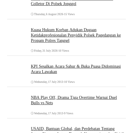
Colletor Di Polsek Jonggol
Thursday, 6 August 2026
•
15 Views
Kuasa Hukum Korban Adukan Dugaan
Ketidakprofesionalan Penyidik Polsek Pagedangan ke
Propam Polres Tangsel
Friday, 31 July 2026
•
10 Views
KPI Sesalkan Acara Sahur & Buka Puasa Didominasi
Acara Lawakan
Wednesday, 17 July 2013
•
10 Views
NBA Play Off, Drama Tiga Overtime Warnai Duel
Bulls vs Nets
Wednesday, 17 July 2013
•
9 Views
USAID, Bantuan Global, dan Perdebatan Tentang