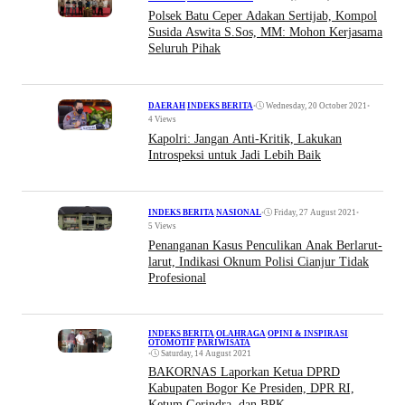
Polsek Batu Ceper Adakan Sertijab, Kompol
Susida Aswita S.Sos, MM: Mohon Kerjasama
Seluruh Pihak
•
Wednesday, 20 October 2021
•
DAERAH
|
INDEKS BERITA
4 Views
Kapolri: Jangan Anti-Kritik, Lakukan
Introspeksi untuk Jadi Lebih Baik
•
Friday, 27 August 2021
•
INDEKS BERITA
|
NASIONAL
5 Views
Penanganan Kasus Penculikan Anak Berlarut-
larut, Indikasi Oknum Polisi Cianjur Tidak
Profesional
INDEKS BERITA
|
OLAHRAGA
|
OPINI & INSPIRASI
|
OTOMOTIF
|
PARIWISATA
•
Saturday, 14 August 2021
BAKORNAS Laporkan Ketua DPRD
Kabupaten Bogor Ke Presiden, DPR RI,
Ketum Gerindra, dan BPK