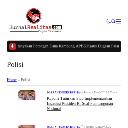
rat Pertanyakan Potongan Dana Kampung APBK
|
Kasus Dugaan Pelanggaran Pe
Polisi
Home
»
Polisi
•
Friday, 4 March 2022
•
1 Views
DAERAH
|
INDEKS BERITA
Kapolri Tuturkan Siap Implementasikan
Instruksi Presiden RI Soal Pembangunan
Nasional
•
Tuesday, 4 January 2022
DAERAH
|
INDEKS BERITA