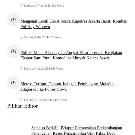
Saturday, 27 June 2026
•
252 Views
03
Mengenal Lebih Dekat Sosok Kapolres Jakarta Barat, Kombes
Pol Ady Wibowo
Monday, 3 May 2021
•
225 Views
04
Politisi Muda Alan Juyadi Angkat Bicara Terkait Kebijakan
Ekspor Satu Pintu Komoditas Minyak Kelapa Sawit
Thursday, 4 June 2026
•
205 Views
05
Merasa Tertipu, Oknum Jaringan Pembiayaan Moladin
dilaporkan ke Polres Gowa
Tuesday, 27 January 2026
•
163 Views
Pilihan Editor
Setahun Berlalu, Pelapor Pertanyakan Perkembangan
Penanganan Kasus Pengambilan Unit Paksa Debt