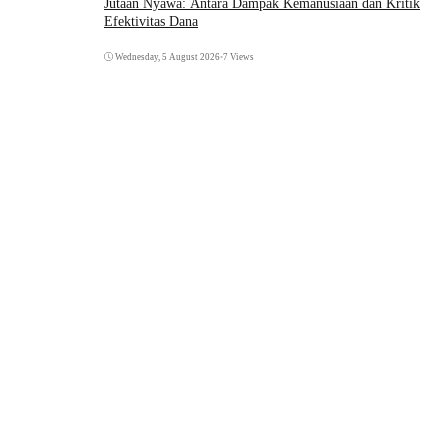
Jutaan Nyawa: Antara Dampak Kemanusiaan dan Kritik
Efektivitas Dana
Wednesday, 5 August 2026
•
7 Views