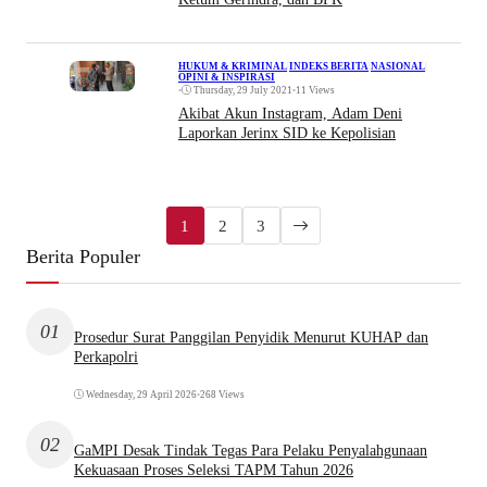
HUKUM & KRIMINAL
|
INDEKS BERITA
|
NASIONAL
|
OPINI & INSPIRASI
•
Thursday, 29 July 2021
•
11 Views
Akibat Akun Instagram, Adam Deni
Laporkan Jerinx SID ke Kepolisian
1
2
3
Berita Populer
01
Prosedur Surat Panggilan Penyidik Menurut KUHAP dan
Perkapolri
Wednesday, 29 April 2026
•
268 Views
02
GaMPI Desak Tindak Tegas Para Pelaku Penyalahgunaan
Kekuasaan Proses Seleksi TAPM Tahun 2026