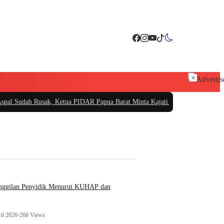
×
Rusak, Ketua PIDAR Papua Barat Minta Kajati Papua Periksa PT. Fajar Papua
|
anggilan Penyidik Menurut KUHAP dan
il 2026
•
266 Views