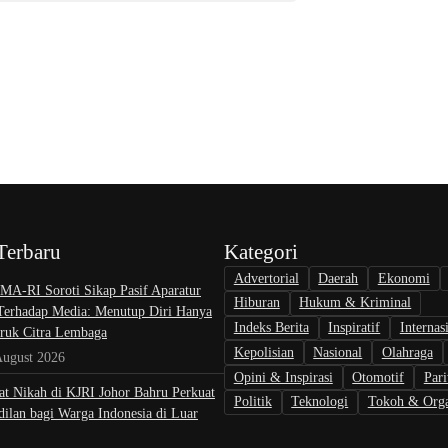
Terbaru
Kategori
Advertorial
Daerah
Ekonomi
A-RI Soroti Sikap Pasif Aparatur
Hiburan
Hukum & Kriminal
 Terhadap Media: Menutup Diri Hanya
Indeks Berita
Inspiratif
Internas
uk Citra Lembaga
Kepolisian
Nasional
Olahraga
August 2026
Opini & Inspirasi
Otomotif
Pari
at Nikah di KJRI Johor Bahru Perkuat
Politik
Teknologi
Tokoh & Orga
ilan bagi Warga Indonesia di Luar