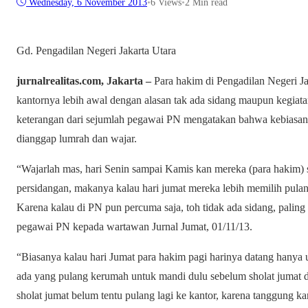
Wednesday, 6 November 2013
•
6
Views
•
2 Min read
Gd. Pengadilan Negeri Jakarta Utara
jurnalrealitas.com, Jakarta –
Para hakim di Pengadilan Negeri J
kantornya lebih awal dengan alasan tak ada sidang maupun kegiata
keterangan dari sejumlah pegawai PN mengatakan bahwa kebiasan ya
dianggap lumrah dan wajar.
“Wajarlah mas, hari Senin sampai Kamis kan mereka (para hakim) 
persidangan, makanya kalau hari jumat mereka lebih memilih pulang
Karena kalau di PN pun percuma saja, toh tidak ada sidang, paling
pegawai PN kepada wartawan Jurnal Jumat, 01/11/13.
“Biasanya kalau hari Jumat para hakim pagi harinya datang hanya 
ada yang pulang kerumah untuk mandi dulu sebelum sholat jumat d
sholat jumat belum tentu pulang lagi ke kantor, karena tanggung 