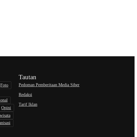
Tautan
Pedoman Pemberitaan Media Siber
Foto
Redaksi
ional
Tarif Iklan
Opini
wisata
nisasi