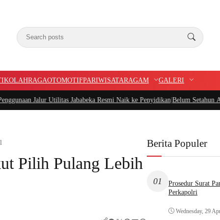
TIK
OLAHRAGA
OTOMOTIF
PARIWISATA
RAGAM
GALERI
alur Utilitas Jababeka Resmi Naik ke Penyidikan
|
Belum Setahun Aspal Sudah 
Berita Populer
l
t Pilih Pulang Lebih
01
Prosedur Surat P
Perkapolri
Wednesday, 29 Apr