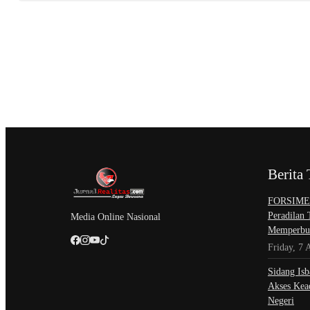
Berita 
​FORSIMEM
Peradilan
Media Online Nasional
Memperbur
Friday, 7 
Sidang Isb
Akses Kead
Negeri