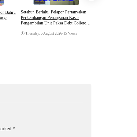
Asosiasi AI Bekali Apa
Setahun Berlalu, Pelapor Pertanyakan
hor Bahru
Optimalkan Kecerdasan
Perkembangan Penanganan Kasus
arga
Dukung Kinerja
Pengambilan Unit Paksa Debt Colletor
Di Polsek Jonggol
Thursday, 6 August 202
Thursday, 6 August 2026
•
15 Views
 marked
*