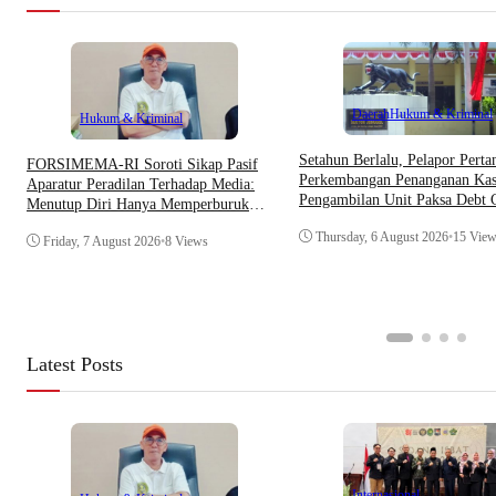
Daerah
Hukum & Kriminal
Hukum & Kriminal
Setahun Berlalu, Pelapor Pert
​FORSIMEMA-RI Soroti Sikap Pasif
Perkembangan Penanganan Kas
Aparatur Peradilan Terhadap Media:
Pengambilan Unit Paksa Debt C
Menutup Diri Hanya Memperburuk
Di Polsek Jonggol
Citra Lembaga
Thursday, 6 August 2026
•
15 Vie
Friday, 7 August 2026
•
8 Views
Latest Posts
Internasional