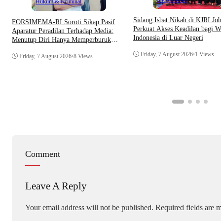
Hukum & Kriminal
Sidang Isbat Nikah di KJRI Jo
​FORSIMEMA-RI Soroti Sikap Pasif
Perkuat Akses Keadilan bagi W
Aparatur Peradilan Terhadap Media:
Indonesia di Luar Negeri
Menutup Diri Hanya Memperburuk
Citra Lembaga
Friday, 7 August 2026
•
1 Views
Friday, 7 August 2026
•
8 Views
Comment
Leave A Reply
Your email address will not be published.
Required fields are