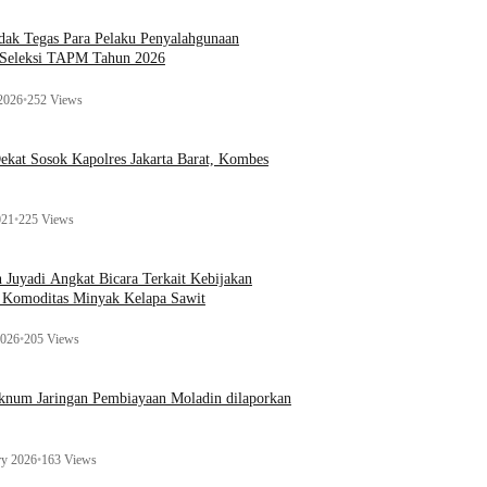
ak Tegas Para Pelaku Penyalahgunaan
 Seleksi TAPM Tahun 2026
 2026
•
252 Views
kat Sosok Kapolres Jakarta Barat, Kombes
021
•
225 Views
n Juyadi Angkat Bicara Terkait Kebijakan
u Komoditas Minyak Kelapa Sawit
2026
•
205 Views
Oknum Jaringan Pembiayaan Moladin dilaporkan
ry 2026
•
163 Views