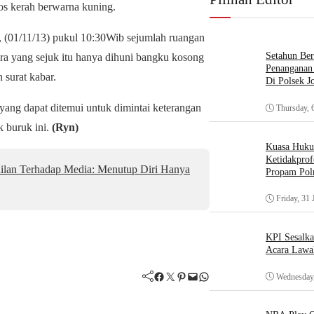
os kerah berwarna kuning.
at, (01/11/13) pukul 10:30Wib sejumlah ruangan
Setahun Ber
a yang sejuk itu hanya dihuni bangku kosong
Penanganan 
 surat kabar.
Di Polsek J
 yang dapat ditemui untuk dimintai keterangan
Thursday, 
k buruk ini.
(Ryn)
Kuasa Huk
Ketidakprof
ilan Terhadap Media: Menutup Diri Hanya
Propam Polr
Friday, 31 
KPI Sesalk
Acara Lawa
Facebook
Twitter
Pinterest
Mail
WhatsApp
Wednesday,