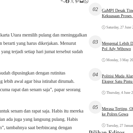
Facebook
Twitter
Pinterest
Mail
WhatsApp
02
GaMPI Desak Tind
Kekuasaan Proses
Saturday, 27 June
akarta Utara memilih pulang dan meninggalkan
03
n berarti yang harus dikerjakan. Menurut
Mengenal Lebih De
Pol Ady Wibowo
ng terjadi setiap hari jumat tersebut sudah
Monday, 3 May 2
sudah dipusingkan dengan rutinitas
04
Politisi Muda Ala
 lebih awal agar bisa istirahat dirumah.
Ekspor Satu Pint
 cuma rapat dan senam saja”, papar seorang
Thursday, 4 June 
05
Merasa Tertipu, 
untuk senam dan rapat saja. Habis itu mereka
ke Polres Gowa
an ada juga yang langsung pulang. Habis
Tuesday, 27 Janua
kan”, tambahnya saat berbincang dengan
Pilihan Editor