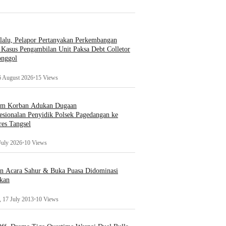
lalu, Pelapor Pertanyakan Perkembangan
Kasus Pengambilan Unit Paksa Debt Colletor
onggol
6 August 2026
•
15 Views
um Korban Adukan Dugaan
esionalan Penyidik Polsek Pagedangan ke
es Tangsel
July 2026
•
10 Views
an Acara Sahur & Buka Puasa Didominasi
kan
 17 July 2013
•
10 Views