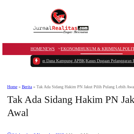
HOME
NEWS
EKONOMI
HUKUM & KRIMINAL
POLI
nyakan Potongan Dana Kampung APBK
|
Kasus Dugaan Pelanggaran Penggunaan J
Home
»
Berita
»
Tak Ada Sidang Hakim PN Jakut Pilih Pulang Lebih Awa
Tak Ada Sidang Hakim PN Jaku
Awal