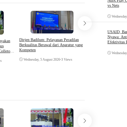
NBA Play O
vs Nets
Wednesday,
Hukum & Kriminal
Hukum & Krimin
USAID, Bant
Nyawa: Ant
Dirjen Badilum: Pelayanan Peradilan
​Ketum FORSIMEMA-R
anyakan
Efektivitas
Berkualitas Berawal dari Aparatur yang
Penguatan Sinergi Mel
us
Kompeten
Coffee Morning di Med
olletor
Wednesday,
dan Pengadilan Tingka
Wednesday, 5 August 2026
•
3 Views
Wednesday, 5 August 20
ws
Teknologi
Daerah
Hukum & Kriminal