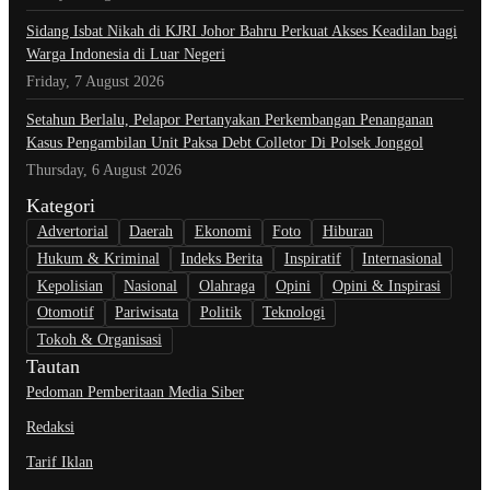
Sidang Isbat Nikah di KJRI Johor Bahru Perkuat Akses Keadilan bagi
Warga Indonesia di Luar Negeri
Friday, 7 August 2026
Setahun Berlalu, Pelapor Pertanyakan Perkembangan Penanganan
Kasus Pengambilan Unit Paksa Debt Colletor Di Polsek Jonggol
Thursday, 6 August 2026
Kategori
Advertorial
Daerah
Ekonomi
Foto
Hiburan
Hukum & Kriminal
Indeks Berita
Inspiratif
Internasional
Kepolisian
Nasional
Olahraga
Opini
Opini & Inspirasi
Otomotif
Pariwisata
Politik
Teknologi
Tokoh & Organisasi
Tautan
Pedoman Pemberitaan Media Siber
Redaksi
Tarif Iklan