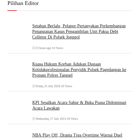
Pilihan Editor
Setahun Berlalu, Pelapor Pertanyakan Perkembangan
Penanganan Kasus Pengambilan Unit Paksa Debt
Colletor Di Polsek Jonggol
22 hours ago
•
14 Views
Kuasa Hukum Korban Adukan Dugaan
Ketidakprofesionalan Penyidik Polsek Pagedangan ke
Propam Polres Tangsel
Friday, 31 July 2026
•
10 Views
KPI Sesalkan Acara Sahur & Buka Puasa Didominasi
Acara Lawakan
Wednesday, 17 July 2013
•
10 Views
NBA Play Off, Drama Tiga Overtime Warnai Duel