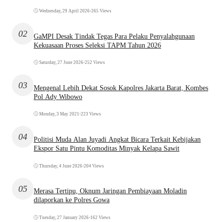
Wednesday, 29 April 2026
•
265 Views
02
GaMPI Desak Tindak Tegas Para Pelaku Penyalahgunaan
Kekuasaan Proses Seleksi TAPM Tahun 2026
Saturday, 27 June 2026
•
252 Views
03
Mengenal Lebih Dekat Sosok Kapolres Jakarta Barat, Kombes
Pol Ady Wibowo
Monday, 3 May 2021
•
223 Views
04
Politisi Muda Alan Juyadi Angkat Bicara Terkait Kebijakan
Ekspor Satu Pintu Komoditas Minyak Kelapa Sawit
Thursday, 4 June 2026
•
204 Views
05
Merasa Tertipu, Oknum Jaringan Pembiayaan Moladin
dilaporkan ke Polres Gowa
Tuesday, 27 January 2026
•
162 Views