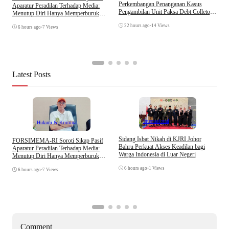
B
Perkembangan Penanganan Kasus
Aparatur Peradilan Terhadap Media:
K
Pengambilan Unit Paksa Debt Colletor
Menutup Diri Hanya Memperburuk
Di Polsek Jonggol
Citra Lembaga
22 hours ago
•
14 Views
6 hours ago
•
7 Views
Latest Posts
Internasional
Hukum & Kriminal
S
Sidang Isbat Nikah di KJRI Johor
​FORSIMEMA-RI Soroti Sikap Pasif
P
Bahru Perkuat Akses Keadilan bagi
Aparatur Peradilan Terhadap Media:
P
Warga Indonesia di Luar Negeri
Menutup Diri Hanya Memperburuk
D
Citra Lembaga
6 hours ago
•
1 Views
6 hours ago
•
7 Views
Comment