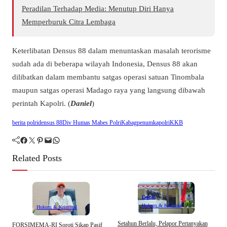
Peradilan Terhadap Media: Menutup Diri Hanya
Memperburuk Citra Lembaga
Keterlibatan Densus 88 dalam menuntaskan masalah terorisme
sudah ada di beberapa wilayah Indonesia, Densus 88 akan
dilibatkan dalam membantu satgas operasi satuan Tinombala
maupun satgas operasi Madago raya yang langsung dibawah
perintah Kapolri. (
Daniel
)
berita polri
densus 88
Div Humas Mabes Polri
Kabagpenum
kapolri
KKB
Facebook
Twitter
Pinterest
Mail
WhatsApp
Related Posts
Daerah
Hukum & Kriminal
Hukum & Kriminal
D
Setahun Berlalu, Pelapor Pertanyakan
​FORSIMEMA-RI Soroti Sikap Pasif