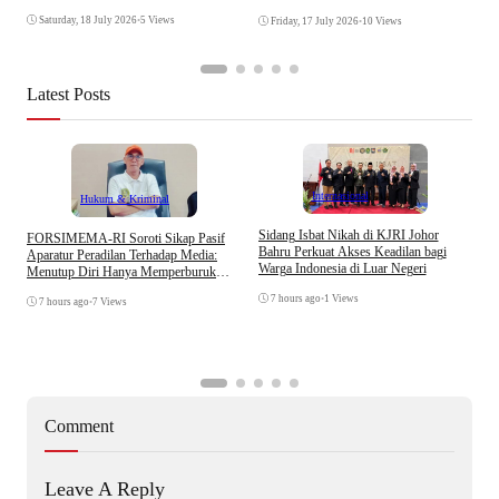
Saturday, 18 July 2026
•
5 Views
Friday, 17 July 2026
•
10 Views
Latest Posts
Internasional
Hukum & Kriminal
S
Sidang Isbat Nikah di KJRI Johor
​FORSIMEMA-RI Soroti Sikap Pasif
P
Bahru Perkuat Akses Keadilan bagi
Aparatur Peradilan Terhadap Media:
P
Warga Indonesia di Luar Negeri
Menutup Diri Hanya Memperburuk
D
Citra Lembaga
7 hours ago
•
1 Views
7 hours ago
•
7 Views
Comment
Leave A Reply