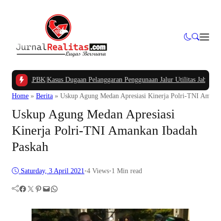
pung APBK
|
Kasus Dugaan Pelanggaran Penggunaan Jalur Utilitas Jababeka Resm
Home
»
Berita
»
Uskup Agung Medan Apresiasi Kinerja Polri-TNI Amank
Uskup Agung Medan Apresiasi
Kinerja Polri-TNI Amankan Ibadah
Paskah
Saturday, 3 April 2021
•
4
Views
•
1 Min read
Facebook
Twitter
Pinterest
Mail
WhatsApp