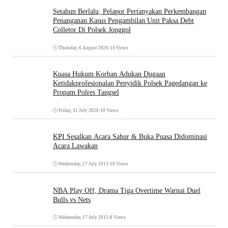
Setahun Berlalu, Pelapor Pertanyakan Perkembangan
Penanganan Kasus Pengambilan Unit Paksa Debt
Colletor Di Polsek Jonggol
Thursday, 6 August 2026
•
14 Views
Kuasa Hukum Korban Adukan Dugaan
Ketidakprofesionalan Penyidik Polsek Pagedangan ke
Propam Polres Tangsel
Friday, 31 July 2026
•
10 Views
KPI Sesalkan Acara Sahur & Buka Puasa Didominasi
Acara Lawakan
Wednesday, 17 July 2013
•
10 Views
NBA Play Off, Drama Tiga Overtime Warnai Duel
Bulls vs Nets
Wednesday, 17 July 2013
•
8 Views