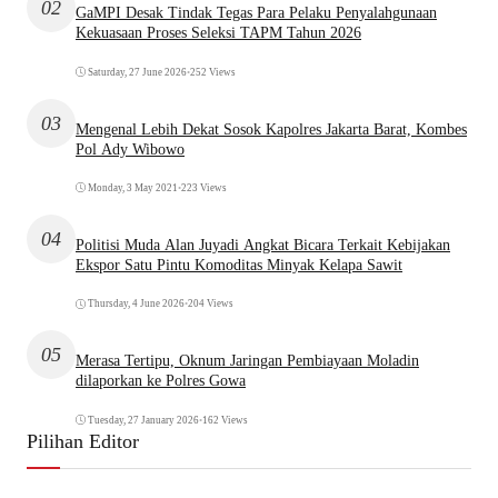
02
GaMPI Desak Tindak Tegas Para Pelaku Penyalahgunaan
Kekuasaan Proses Seleksi TAPM Tahun 2026
Saturday, 27 June 2026
•
252 Views
03
Mengenal Lebih Dekat Sosok Kapolres Jakarta Barat, Kombes
Pol Ady Wibowo
Monday, 3 May 2021
•
223 Views
04
Politisi Muda Alan Juyadi Angkat Bicara Terkait Kebijakan
Ekspor Satu Pintu Komoditas Minyak Kelapa Sawit
Thursday, 4 June 2026
•
204 Views
05
Merasa Tertipu, Oknum Jaringan Pembiayaan Moladin
dilaporkan ke Polres Gowa
Tuesday, 27 January 2026
•
162 Views
Pilihan Editor