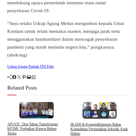
mendukung upaya pemerintah memutus mata rantai
penyebaran Covid-19.
“Saya selaku Uskup Agung Medan mengimbau kepada Umat
Kristiani untuk selalu memakai masker, menjaga jarak serta
menggunakan handsanitizer dalam mencegah penyebaran
pandemi yang masih melanda negera kita,” pungkasnya.
(abnk/mg)
Uskup Agung Paskah TNI Polri
Facebook
Twitter
Pinterest
Mail
WhatsApp
Related Posts
Indeks Berita
Nasional
APJATI : Dua Tahun Transformasi
IKAHI & Kemendikdasmen Bahas
S
KP2MI, Perbaikan Kinerja Belum
Kemudahan Perpindahan Sekolah Anak
P
Terasa
Hakim
P