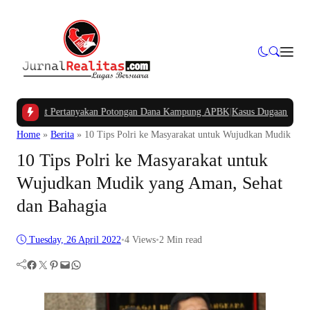
a Barat Pertanyakan Potongan Dana Kampung APBK
|
Kasus Dugaan Pelanggara
Home
»
Berita
»
10 Tips Polri ke Masyarakat untuk Wujudkan Mudik yan
10 Tips Polri ke Masyarakat untuk
Wujudkan Mudik yang Aman, Sehat
dan Bahagia
Tuesday, 26 April 2022
•
4
Views
•
2 Min read
Facebook
Twitter
Pinterest
Mail
WhatsApp