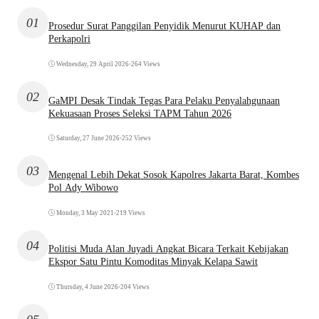
01
Prosedur Surat Panggilan Penyidik Menurut KUHAP dan
Perkapolri
Wednesday, 29 April 2026
•
264 Views
02
GaMPI Desak Tindak Tegas Para Pelaku Penyalahgunaan
Kekuasaan Proses Seleksi TAPM Tahun 2026
Saturday, 27 June 2026
•
252 Views
03
Mengenal Lebih Dekat Sosok Kapolres Jakarta Barat, Kombes
Pol Ady Wibowo
Monday, 3 May 2021
•
219 Views
04
Politisi Muda Alan Juyadi Angkat Bicara Terkait Kebijakan
Ekspor Satu Pintu Komoditas Minyak Kelapa Sawit
Thursday, 4 June 2026
•
204 Views