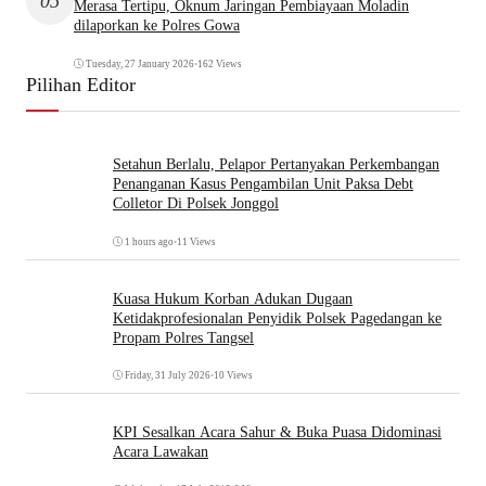
05
Merasa Tertipu, Oknum Jaringan Pembiayaan Moladin
dilaporkan ke Polres Gowa
Tuesday, 27 January 2026
•
162 Views
Pilihan Editor
Setahun Berlalu, Pelapor Pertanyakan Perkembangan
Penanganan Kasus Pengambilan Unit Paksa Debt
Colletor Di Polsek Jonggol
1 hours ago
•
11 Views
Kuasa Hukum Korban Adukan Dugaan
Ketidakprofesionalan Penyidik Polsek Pagedangan ke
Propam Polres Tangsel
Friday, 31 July 2026
•
10 Views
KPI Sesalkan Acara Sahur & Buka Puasa Didominasi
Acara Lawakan