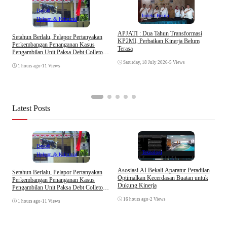
Daerah
Indeks Berita
Hukum & Kriminal
APJATI : Dua Tahun Transformasi
Setahun Berlalu, Pelapor Pertanyakan
KP2MI, Perbaikan Kinerja Belum
Perkembangan Penanganan Kasus
Terasa
Pengambilan Unit Paksa Debt Colletor
E
Di Polsek Jonggol
I
Saturday, 18 July 2026
•
5 Views
1 hours ago
•
11 Views
A
Latest Posts
Daerah
Teknologi
Hukum & Kriminal
Asosiasi AI Bekali Aparatur Peradilan
Setahun Berlalu, Pelapor Pertanyakan
B
Optimalkan Kecerdasan Buatan untuk
Perkembangan Penanganan Kasus
D
Dukung Kinerja
Pengambilan Unit Paksa Debt Colletor
A
Di Polsek Jonggol
16 hours ago
•
2 Views
1 hours ago
•
11 Views