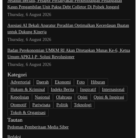
Setahun Berlalu, Pelapor Pertanyakan Perkembangan Penanganan
Kasus Pengambilan Unit Paksa Debt Colletor Di Polsek Jonggol
Thursday, 6 August 2026
Asosiasi AI Bekali Aparatur Peradilan Optimalkan Kecerdasan Buatan
untuk Dukung Kinerja
Thursday, 6 August 2026
Badan Perekonomian UMKM RI Akan Ditetapkan Munas Ke-6, Ketua
Umum APKLI-P: Solusi Revolusioner
Thursday, 6 August 2026
Kategori
Advertorial
Daerah
Ekonomi
Foto
Hiburan
Hukum & Kriminal
Indeks Berita
Inspiratif
Internasional
Kepolisian
Nasional
Olahraga
Opini
Opini & Inspirasi
Otomotif
Pariwisata
Politik
Teknologi
Tokoh & Organisasi
Tautan
Pedoman Pemberitaan Media Siber
Redaksi