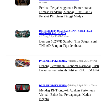
•
5 Views
Perkuat Penyelenggaraan Pemerintahan
Dimasa Pandemi, Mendag Lutfi Lantik
Pejabat Pimpinan Tinggi Madya
INDEKS BERITA
|
OLAHRAGA
|
OPINI & INSPIRASI
|
OTOMOTIF
|
PARIWISATA
•
Friday, 9 April 2021
•
3 Views
Danrem 162/WB Sambut Tim Satgas Zeni
TNI AD Bangun Tiga Jembatan
•
Friday, 9 April 2021
•
3 Views
DAERAH
|
INDEKS BERITA
Dorong Pemulihan Ekonomi Nasional, DPR
Bersama Pemerintah Sahkan RUU IE-CEPA
•
Friday, 9 April 2021
•
1 Views
DAERAH
|
INDEKS BERITA
Mendag RI-Tiongkok Adakan Pertemuan
Virtual, Bahas Isu Perdagangan Kedua
Negara