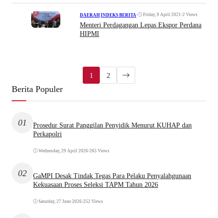
•
Friday, 9 April 2021
•
2 Views
DAERAH
|
INDEKS BERITA
Menteri Perdagangan Lepas Ekspor Perdana
HIPMI
1
2
Berita Populer
01
Prosedur Surat Panggilan Penyidik Menurut KUHAP dan
Perkapolri
Wednesday, 29 April 2026
•
265 Views
02
GaMPI Desak Tindak Tegas Para Pelaku Penyalahgunaan
Kekuasaan Proses Seleksi TAPM Tahun 2026
Saturday, 27 June 2026
•
252 Views