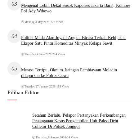
03
Mengenal Lebih Dekat Sosok Kapolres Jakarta Barat, Kombes
Pol Ady Wibowo
Monday, 3 May 2021
•
223 Views
04
Politisi Muda Alan Juyadi Angkat Bicara Terkait Kebijakan
Ekspor Satu Pintu Komoditas Minyak Kelapa Sawit
Thursday, 4 June 2026
•
204 Views
05
Merasa Tertipu, Oknum Jaringan Pembiayaan Moladin
dilaporkan ke Polres Gowa
Tuesday, 27 January 2026
•
163 Views
Pilihan Editor
Setahun Berlalu, Pelapor Pertanyakan Perkembangan
Penanganan Kasus Pengambilan Unit Paksa Debt
Colletor Di Polsek Jonggol
Thursday, 6 August 2026
•
14 Views