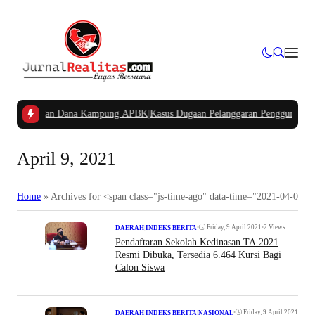
an Potongan Dana Kampung APBK
|
Kasus Dugaan Pelanggaran Penggunaan Jalur 
April 9, 2021
Home
»
Archives for <span class="js-time-ago" data-time="2021-04-09T
•
Friday, 9 April 2021
•
2 Views
DAERAH
|
INDEKS BERITA
Pendaftaran Sekolah Kedinasan TA 2021
Resmi Dibuka, Tersedia 6.464 Kursi Bagi
Calon Siswa
•
Friday, 9 April 2021
DAERAH
|
INDEKS BERITA
|
NASIONAL