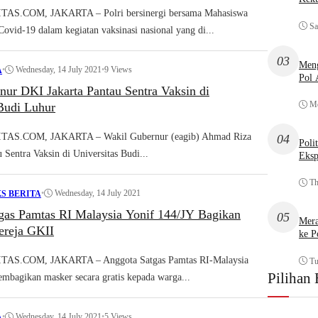
S.COM, JAKARTA – Polri bersinergi bersama Mahasiswa
Sa
ovid-19 dalam kegiatan vaksinasi nasional yang di...
03
Meng
•
Wednesday, 14 July 2021
•
9 Views
A
Pol
nur DKI Jakarta Pantau Sentra Vaksin di
Mo
 Budi Luhur
S.COM, JAKARTA – Wakil Gubernur (eagib) Ahmad Riza
04
Poli
Sentra Vaksin di Universitas Budi...
Eksp
Th
•
Wednesday, 14 July 2021
S BERITA
tgas Pamtas RI Malaysia Yonif 144/JY Bagikan
05
Mera
ereja GKII
ke P
S.COM, JAKARTA – Anggota Satgas Pamtas RI-Malaysia
Tu
Pilihan 
mbagikan masker secara gratis kepada warga...
•
Wednesday, 14 July 2021
•
5 Views
A