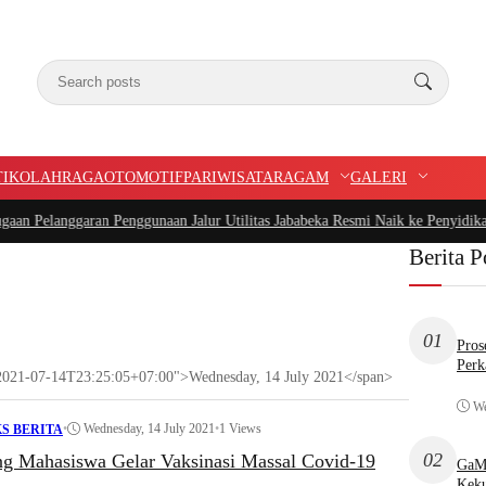
TIK
OLAHRAGA
OTOMOTIF
PARIWISATA
RAGAM
GALERI
anggaran Penggunaan Jalur Utilitas Jababeka Resmi Naik ke Penyidikan
|
Belum
Berita P
01
Pros
Perk
="2021-07-14T23:25:05+07:00">Wednesday, 14 July 2021</span>
We
•
Wednesday, 14 July 2021
•
1 Views
S BERITA
02
ng Mahasiswa Gelar Vaksinasi Massal Covid-19
GaMP
Keku