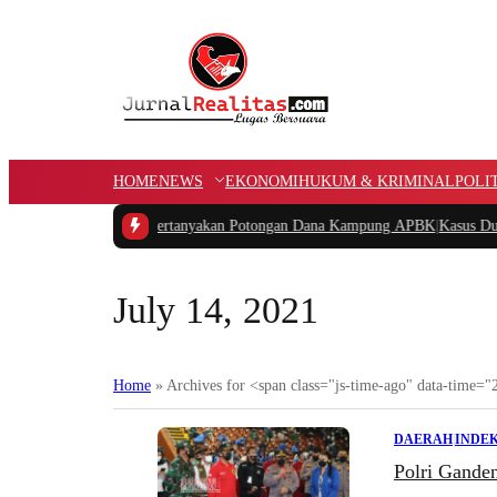
HOME
NEWS
EKONOMI
HUKUM & KRIMINAL
POLI
R Papua Barat Pertanyakan Potongan Dana Kampung APBK
|
Kasus Dugaan Pel
July 14, 2021
Home
»
Archives for <span class="js-time-ago" data-time
DAERAH
|
INDEK
Polri Gande