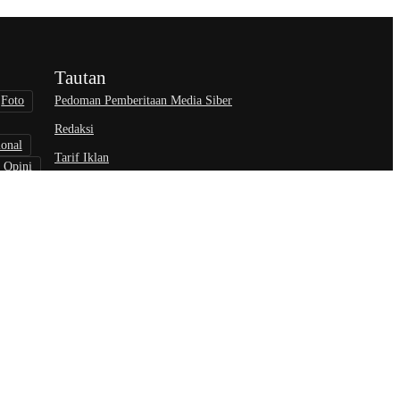
Tautan
Pedoman Pemberitaan Media Siber
Foto
Redaksi
ional
Tarif Iklan
Opini
wisata
nisasi