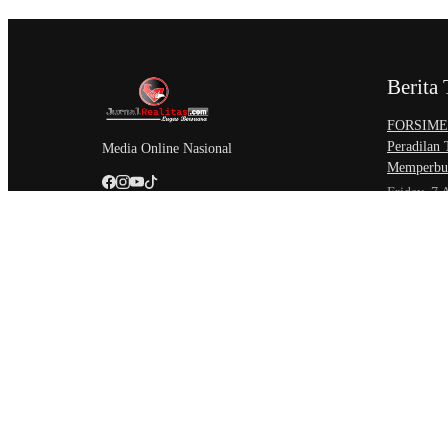
Berita 
​FORSIMEM
Peradilan
Media Online Nasional
Memperbur
Friday, 7 
Sidang Isb
Akses Kead
Negeri
Friday, 7 
Setahun Be
Perkemban
Unit Paksa
Thursday,