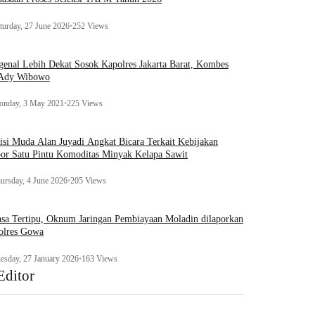
turday, 27 June 2026
•
252 Views
enal Lebih Dekat Sosok Kapolres Jakarta Barat, Kombes
 Ady Wibowo
nday, 3 May 2021
•
225 Views
tisi Muda Alan Juyadi Angkat Bicara Terkait Kebijakan
or Satu Pintu Komoditas Minyak Kelapa Sawit
ursday, 4 June 2026
•
205 Views
sa Tertipu, Oknum Jaringan Pembiayaan Moladin dilaporkan
olres Gowa
esday, 27 January 2026
•
163 Views
Editor