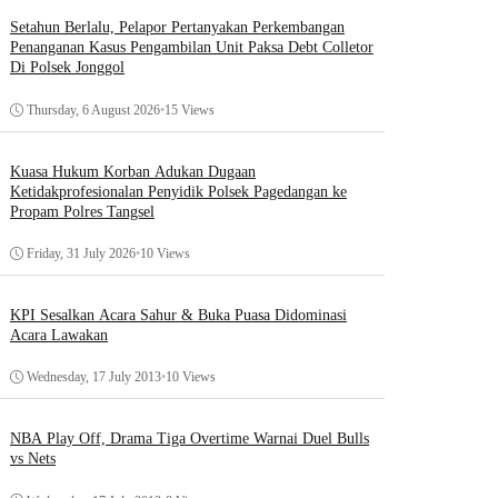
Setahun Berlalu, Pelapor Pertanyakan Perkembangan
Penanganan Kasus Pengambilan Unit Paksa Debt Colletor
Di Polsek Jonggol
Thursday, 6 August 2026
•
15 Views
Kuasa Hukum Korban Adukan Dugaan
Ketidakprofesionalan Penyidik Polsek Pagedangan ke
Propam Polres Tangsel
Friday, 31 July 2026
•
10 Views
KPI Sesalkan Acara Sahur & Buka Puasa Didominasi
Acara Lawakan
Wednesday, 17 July 2013
•
10 Views
NBA Play Off, Drama Tiga Overtime Warnai Duel Bulls
vs Nets