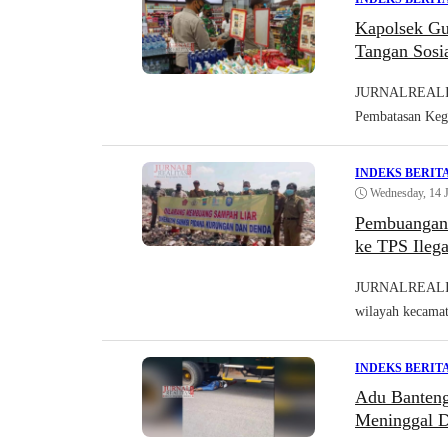
Kapolsek Gu
Tangan Sosi
JURNALREALITA
Pembatasan Kegi
INDEKS BERIT
Wednesday, 14 
Pembuangan 
ke TPS Ilega
JURNALREALITA
wilayah kecamata
INDEKS BERIT
Adu Banteng
Meninggal Du