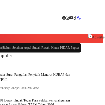
×
 Setahun Aspal Sudah Rusak, Ketua PIDAR Papua Barat Minta Kajati Papua Pe
opuler
edur Surat Panggilan Penyidik Menurut KUHAP dan
apolri
dnesday, 29 April 2026
•
266 Views
I Desak Tindak Tegas Para Pelaku Penyalahgunaan
asaan Proses Seleksi TAPM Tahun 2026