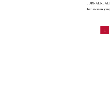
JURNALREALITA
berlawanan yang
1