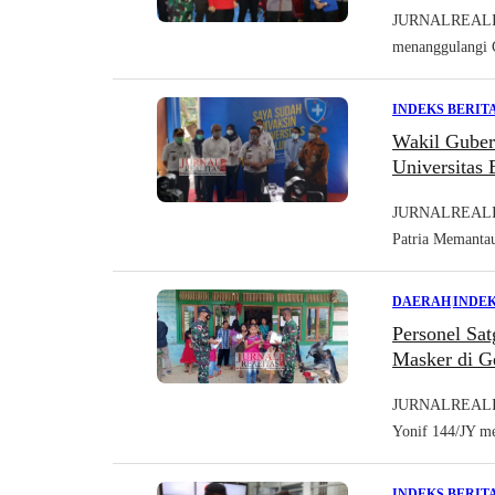
JURNALREALITA
menanggulangi C
INDEKS BERIT
Wakil Guber
Universitas
JURNALREALITA
Patria Memantau 
DAERAH
|
INDEK
Personel Sa
Masker di G
JURNALREALITA
Yonif 144/JY me
INDEKS BERIT