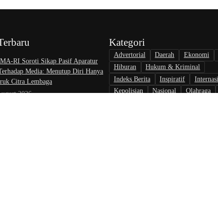
Terbaru
Kategori
Advertorial
Daerah
Ekonomi
A-RI Soroti Sikap Pasif Aparatur
Hiburan
Hukum & Kriminal
 Terhadap Media: Menutup Diri Hanya
Indeks Berita
Inspiratif
Internas
uk Citra Lembaga
Kepolisian
Nasional
Olahraga
August 2026
Opini & Inspirasi
Otomotif
Pari
at Nikah di KJRI Johor Bahru Perkuat
Politik
Teknologi
Tokoh & Orga
ilan bagi Warga Indonesia di Luar
August 2026
rlalu, Pelapor Pertanyakan
gan Penanganan Kasus Pengambilan
 Debt Colletor Di Polsek Jonggol
 6 August 2026