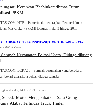
nungsari Kerahkan Bhabinkamtibmas Turun
alisasi PPKM
S.COM, NTB – Pemerintah menerapkan Pemberlakuan
atan Masyarakat (PPKM) Darurat mulai 3 hingga 20...
•
A
|
OLAHRAGA
|
OPINI & INSPIRASI
|
OTOMOTIF
|
PARIWISATA
July 2021
•
2 Views
Sampah Kecamatan Bekasi Utara, Diduga dibuang
l
S.COM, BEKASI – Sampah perumahan yang berada di
n bekasi utara,kota bekasi diduga sengaja...
•
Wednesday, 14 July 2021
•
1 Views
A
 Sepeda Motor Mengakibatkan Satu Orang
nia Akibat Terlindas Truck Trailer