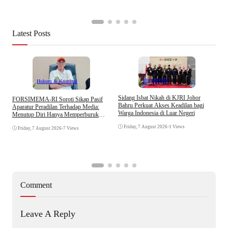
Latest Posts
Internasional
Hukum & Kriminal
S
Sidang Isbat Nikah di KJRI Johor
​FORSIMEMA-RI Soroti Sikap Pasif
P
Bahru Perkuat Akses Keadilan bagi
Aparatur Peradilan Terhadap Media:
P
Warga Indonesia di Luar Negeri
Menutup Diri Hanya Memperburuk
D
Citra Lembaga
Friday, 7 August 2026
•
1 Views
Friday, 7 August 2026
•
7 Views
Comment
Leave A Reply