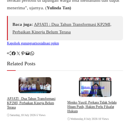
berikan personil di lapangan warga bisa memahami dan dapat
menerima”, ujarnya. (
Yulinda Tan)
Baca juga:
APJATI : Dua Tahun Transformasi KP2MI,
Perbaikan Kinerja Belum Terasa
Kapolsek gunungsari
sosialisasi ppkm
Facebook
Twitter
Pinterest
Mail
WhatsApp
Related Posts
Hukum & Kriminal
Indeks Berita
Indeks Berita
APJATI : Dua Tahun Transformasi
D
Menko Yusril: Perkara Tidak Selalu
KP2MI, Perbaikan Kinerja Belum
k
Hitam Putih, Hakim Perlu Filsafat
Terasa
A
Hukum
I
Saturday, 18 July 2026
•
5 Views
Wednesday, 8 July 2026
•
10 Views