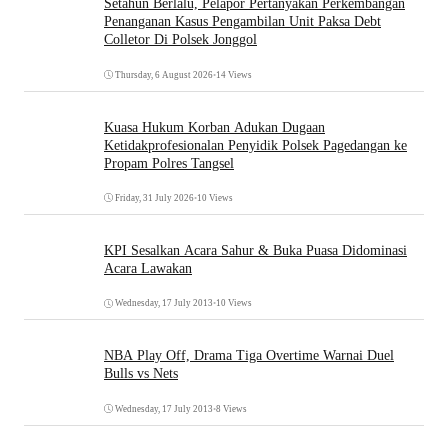
Setahun Berlalu, Pelapor Pertanyakan Perkembangan
Penanganan Kasus Pengambilan Unit Paksa Debt
Colletor Di Polsek Jonggol
Thursday, 6 August 2026
•
14 Views
Kuasa Hukum Korban Adukan Dugaan
Ketidakprofesionalan Penyidik Polsek Pagedangan ke
Propam Polres Tangsel
Friday, 31 July 2026
•
10 Views
KPI Sesalkan Acara Sahur & Buka Puasa Didominasi
Acara Lawakan
Wednesday, 17 July 2013
•
10 Views
NBA Play Off, Drama Tiga Overtime Warnai Duel
Bulls vs Nets
Wednesday, 17 July 2013
•
8 Views