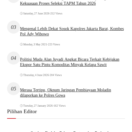
Kekuasaan Proses Seleksi TAPM Tahun 2026
Saturday, 27 June 2026
•
252 Views
03
Mengenal Lebih Dekat Sosok Kapolres Jakarta Barat, Kombes
Pol Ady Wibowo
Monday, 3 May 2021
•
223 Views
04
Politisi Muda Alan Juyadi Angkat Bicara Terkait Kebijakan
Ekspor Satu Pintu Komoditas Minyak Kelapa Sawit
Thursday, 4 June 2026
•
204 Views
05
Merasa Tertipu, Oknum Jaringan Pembiayaan Moladin
dilaporkan ke Polres Gowa
Tuesday, 27 January 2026
•
162 Views
Pilihan Editor