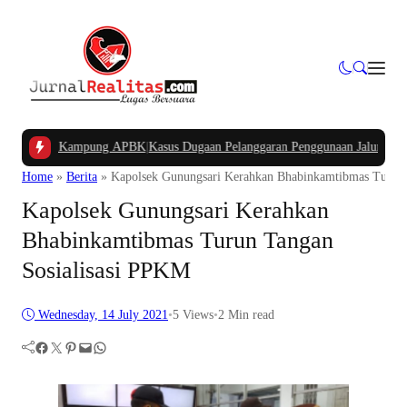
n Dana Kampung APBK
|
Kasus Dugaan Pelanggaran Penggunaan Jalur Utilitas Ja
Home
»
Berita
»
Kapolsek Gunungsari Kerahkan Bhabinkamtibmas Turun 
Kapolsek Gunungsari Kerahkan
Bhabinkamtibmas Turun Tangan
Sosialisasi PPKM
Wednesday, 14 July 2021
•
5
Views
•
2 Min read
Facebook
Twitter
Pinterest
Mail
WhatsApp