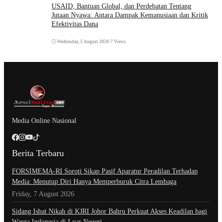
USAID, Bantuan Global, dan Perdebatan Tentang
Jutaan Nyawa: Antara Dampak Kemanusiaan dan Kritik
Efektivitas Dana
Wednesday, 5 August 2026
•
7 Views
Media Online Nasional
Berita Terbaru
​FORSIMEMA-RI Soroti Sikap Pasif Aparatur Peradilan Terhadap
Media: Menutup Diri Hanya Memperburuk Citra Lembaga
Friday, 7 August 2026
Sidang Isbat Nikah di KJRI Johor Bahru Perkuat Akses Keadilan bagi
Warga Indonesia di Luar Negeri