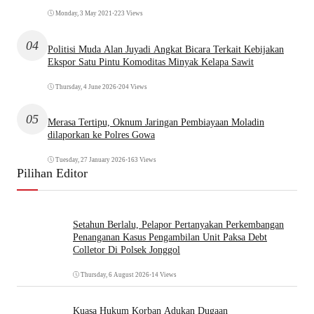
Monday, 3 May 2021
•
223 Views
04
Politisi Muda Alan Juyadi Angkat Bicara Terkait Kebijakan
Ekspor Satu Pintu Komoditas Minyak Kelapa Sawit
Thursday, 4 June 2026
•
204 Views
05
Merasa Tertipu, Oknum Jaringan Pembiayaan Moladin
dilaporkan ke Polres Gowa
Tuesday, 27 January 2026
•
163 Views
Pilihan Editor
Setahun Berlalu, Pelapor Pertanyakan Perkembangan
Penanganan Kasus Pengambilan Unit Paksa Debt
Colletor Di Polsek Jonggol
Thursday, 6 August 2026
•
14 Views
Kuasa Hukum Korban Adukan Dugaan