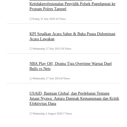
Ketidakprofesionalan Penyidik Polsek Pagedangan ke
Propam Polres Tangsel
Friday, 31 July 2026
•
10 Views
KPI Sesalkan Acara Sahur & Buka Puasa Didominasi
Acara Lawakan
Wednesday, 17 July 2013
•
10 Views
NBA Play Off, Drama Tiga Overtime Warnai Duel
Bulls vs Nets
Wednesday, 17 July 2013
•
8 Views
USAID, Bantuan Global, dan Perdebatan Tentang
Jutaan Nyawa: Antara Dampak Kemanusiaan dan Kritik
Efektivitas Dana
Wednesday, 5 August 2026
•
7 Views