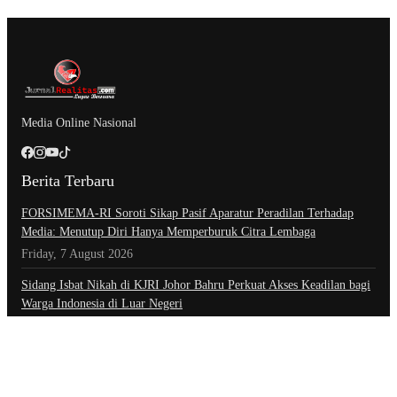
Media Online Nasional
Berita Terbaru
​FORSIMEMA-RI Soroti Sikap Pasif Aparatur Peradilan Terhadap
Media: Menutup Diri Hanya Memperburuk Citra Lembaga
Friday, 7 August 2026
Sidang Isbat Nikah di KJRI Johor Bahru Perkuat Akses Keadilan bagi
Warga Indonesia di Luar Negeri
Friday, 7 August 2026
Setahun Berlalu, Pelapor Pertanyakan Perkembangan Penanganan
Kasus Pengambilan Unit Paksa Debt Colletor Di Polsek Jonggol