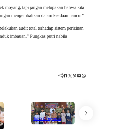
enek moyang, tapi jangan melupakan bahwa kita
g jangan mengembalikan dalam keadaan hancur”
akukan audit total terhadap sistem perizinan
nduk imbauan,” Pungkas putri nabila
Facebook
Twitter
Pinterest
Mail
WhatsApp
Tokoh & Organisa
Tokoh & Organisasi