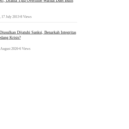
ff, Drama Tiga Overtime Warnai Duel Bulls
 17 July 2013
•
8 Views
iusulkan Dijatuhi Sanksi, Benarkah Integritas
edang Krisis?
1 August 2026
•
6 Views