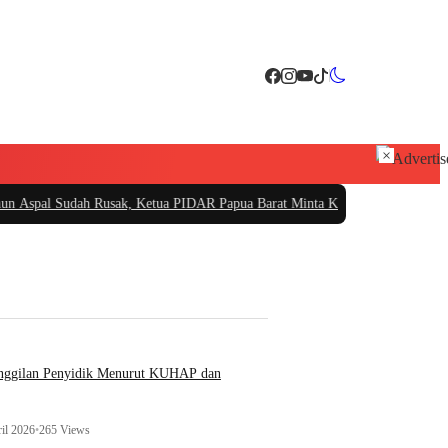
×
 Rusak, Ketua PIDAR Papua Barat Minta Kajati Papua Periksa PT. Fajar Papu
anggilan Penyidik Menurut KUHAP dan
il 2026
•
265 Views