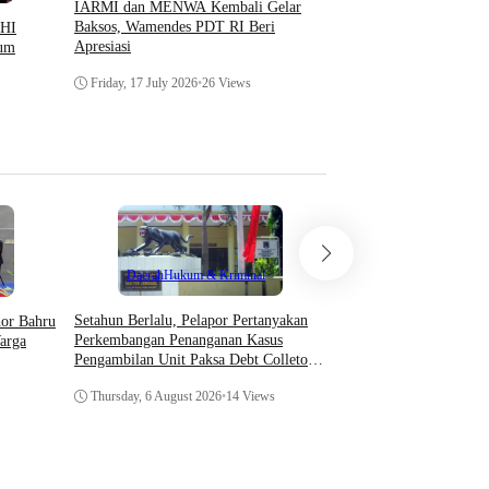
Kader GMNI Jakarta T
IARMI dan MENWA Kembali Gelar
Transparansi TNI Terka
Baksos, Wamendes PDT RI Beri
PHI
Rumah Jampidsus dan M
Apresiasi
kum
Intervensi
Saturday, 11 July 2026
•
1
Friday, 17 July 2026
•
26 Views
Teknologi
Daerah
Hukum & Kriminal
Asosiasi AI Bekali Apa
Setahun Berlalu, Pelapor Pertanyakan
hor Bahru
Optimalkan Kecerdasan
Perkembangan Penanganan Kasus
arga
Dukung Kinerja
Pengambilan Unit Paksa Debt Colletor
Di Polsek Jonggol
Thursday, 6 August 202
Thursday, 6 August 2026
•
14 Views