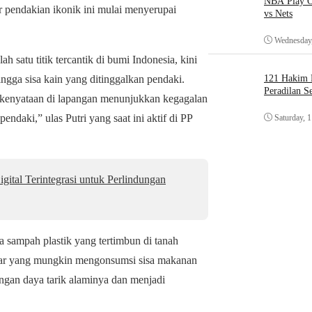
NBA Play O
ur pendakian ikonik ini mulai menyerupai
vs Nets
Wednesday,
 satu titik tercantik di bumi Indonesia, kini
ingga sisa kain yang ditinggalkan pendaki.
121 Hakim D
Peradilan S
kenyataan di lapangan menunjukkan kegagalan
ndaki,” ulas Putri yang saat ini aktif di PP
Saturday, 
tal Terintegrasi untuk Perlindungan
a sampah plastik yang tertimbun di tanah
 liar yang mungkin mengonsumsi sisa makanan
angan daya tarik alaminya dan menjadi