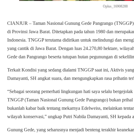
Oplus_16908288
CIANJUR – Taman Nasional Gunung Gede Pangrango (TNGGP) adal
di Provinsi Jawa Barat. Ditetapkan pada tahun 1980 dan merupakan
Indonesia. TNGGP terutama didirikan untuk melindungi dan mengk
yang cantik di Jawa Barat. Dengan luas 24.270,80 hektare, wila
Gede dan Pangrango beserta tutupan hutan pegunungan di sekelili
Terkait Kondisi yang sedang dialami TNGGP saat ini, Aktivis yan
Damayanti, SH angkat suara, dan mengungkapkan rasa prihatin te
“Sebagai seorang pemerhati lingkungan hati saya selalu bergejolak
TNGGP (Taman Nasional Gunung Gede Pangrango) bukan prihal ke
bukanlah kabar baik tentang mekarnya Edelweiss, melainkan tenta
wilayah konservasi,” ungkap Putri Nabila Damayanti, SH kepada
Gunung Gede, yang seharusnya menjadi benteng terakhir keanekara