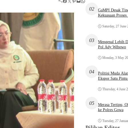
Facebook
Twitter
Pinterest
Mail
WhatsApp
02
GaMPI Desak Tind
Kekuasaan Proses
Saturday, 27 June
03
Mengenal Lebih De
Pol Ady Wibowo
Monday, 3 May 2
04
Politisi Muda Ala
Ekspor Satu Pint
Thursday, 4 June 
05
Merasa Tertipu, 
ke Polres Gowa
Tuesday, 27 Janua
Pilihan Editor