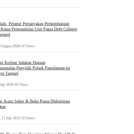
lalu, Pelapor Pertanyakan Perkembangan
Kasus Pengambilan Unit Paksa Debt Colletor
onggol
6 August 2026
•
14 Views
um Korban Adukan Dugaan
esionalan Penyidik Polsek Pagedangan ke
es Tangsel
July 2026
•
10 Views
an Acara Sahur & Buka Puasa Didominasi
kan
 17 July 2013
•
10 Views