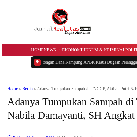
HOME
NEWS
EKONOMI
HUKUM & KRIMINAL
POLI
anyakan Potongan Dana Kampung APBK
|
Kasus Dugaan Pelanggaran Penggunaan 
Home
»
Berita
»
Adanya Tumpukan Sampah di TNGGP, Aktivis Putri Nab
Adanya Tumpukan Sampah di T
Nabila Damayanti, SH Angkat