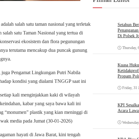
ah salah satu taman nasional yang terletak
Setahun Ber
Penanganan 
 salah satu Taman Nasional yang tertua di
Di Polsek J
onservasi ekosistem dan flora pegunungan
Thursday, 
yahnya terutama mencakup dua puncak gunung
ngnya.
Kuasa Huk
Ketidakprof
g juga Pengamat Lingkungan Putri Nabila
Propam Polr
rhadap kondisi yang dialami TNGGP saat ini
Friday, 31 
 setiap kali menginjakkan kaki di wilayah
indahan, kabar yang saya bawa kali ini
KPI Sesalk
Acara Lawa
ng “monumen” plastik yang kian meninggi di
 awak media pada Jumat (30-01-2026)
Wednesday,
gaman hayati di Jawa Barat, kini tengah