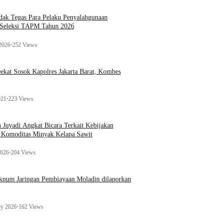
ak Tegas Para Pelaku Penyalahgunaan
 Seleksi TAPM Tahun 2026
 2026
•
252 Views
kat Sosok Kapolres Jakarta Barat, Kombes
021
•
223 Views
n Juyadi Angkat Bicara Terkait Kebijakan
u Komoditas Minyak Kelapa Sawit
2026
•
204 Views
Oknum Jaringan Pembiayaan Moladin dilaporkan
ry 2026
•
162 Views