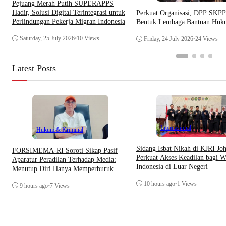
Pejuang Merah Putih SUPERAPPS
Hadir, Solusi Digital Terintegrasi untuk
Perkuat Organisasi, DPP SKP
Perlindungan Pekerja Migran Indonesia
Bentuk Lembaga Bantuan Hu
Saturday, 25 July 2026
•
10 Views
Friday, 24 July 2026
•
24 Views
Latest Posts
Internasional
Hukum & Kriminal
Sidang Isbat Nikah di KJRI Jo
​FORSIMEMA-RI Soroti Sikap Pasif
Perkuat Akses Keadilan bagi W
Aparatur Peradilan Terhadap Media:
Indonesia di Luar Negeri
Menutup Diri Hanya Memperburuk
Citra Lembaga
10 hours ago
•
1 Views
9 hours ago
•
7 Views