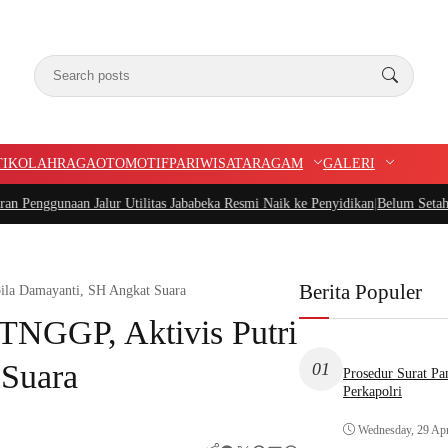
TIK
OLAHRAGA
OTOMOTIF
PARIWISATA
RAGAM
GALERI
Jalur Utilitas Jababeka Resmi Naik ke Penyidikan
|
Belum Setahun Aspal Sudah
Berita Populer
ila Damayanti, SH Angkat Suara
NGGP, Aktivis Putri
 Suara
01
Prosedur Surat P
Perkapolri
Wednesday, 29 Apr