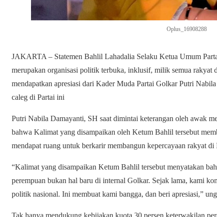
Oplus_16908288
JAKARTA – Statemen Bahlil Lahadalia Selaku Ketua Umum Partai
merupakan organisasi politik terbuka, inklusif, milik semua rakyat 
mendapatkan apresiasi dari Kader Muda Partai Golkar Putri Nabil
caleg di Partai ini
Putri Nabila Damayanti, SH saat dimintai keterangan oleh awak 
bahwa Kalimat yang disampaikan oleh Ketum Bahlil tersebut memb
mendapat ruang untuk berkarir membangun kepercayaan rakyat di P
“Kalimat yang disampaikan Ketum Bahlil tersebut menyatakan bah
perempuan bukan hal baru di internal Golkar. Sejak lama, kami k
politik nasional. Ini membuat kami bangga, dan beri apresiasi,” un
Tak hanya mendukung kebijakan kuota 30 persen keterwakilan per