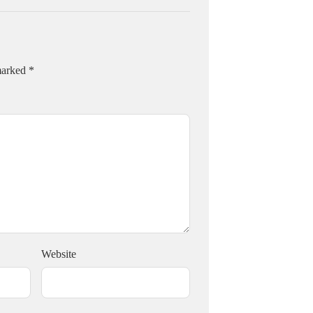
 marked
*
Website