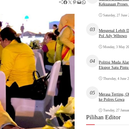
Facebook
Twitter
Pinterest
Mail
WhatsApp
Kekuasaan Proses
Saturday, 27 June
03
Mengenal Lebih De
Pol Ady Wibowo
Monday, 3 May 2
04
Politisi Muda Ala
Ekspor Satu Pint
Thursday, 4 June 
05
Merasa Tertipu, 
ke Polres Gowa
Tuesday, 27 Janua
Pilihan Editor