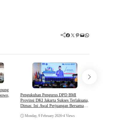
Facebook
Twitter
Pinterest
Mail
WhatsApp
Politik
Politik
mpung
Pengukuhan Pengurus DPD BMI
bowo,
Resmi Bergabung di PS
Provinsi DKI Jakarta Sukses Terlaksana,
Hendrajoni Bikin Dina
Dimas: Ini Awal Perjuangan Bersama
Peta Politik Sumbar
Partai Demokrat
Monday, 9 February 2026
•
4 Views
Monday, 2 February 202