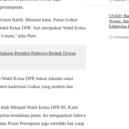
Saturday, 
kepemimpinan.
USAID, Bant
Ketum Bahlil. Menurut kami, Partai Golkar
Nyawa: Ant
Efektivitas
 Wakil Ketua DPR. Sari merupakan Wakil Ketua
 Umum,” jelas Putri
Wednesday,
ukung Presiden Prabowo Bentuk Dewas
ai Wakil Ketua DPR bukan sekadar rotasi
sistem kaderisasi Golkar yang modern dan
n telah Menjadi Wakil Ketua DPR RI. Kami
gelola bendahara partai. Ini mengajarkan bahwa
kalau Posisi Perempuan juga memiliki hak yang