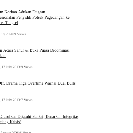
um Korban Adukan Dugaan
esionalan Penyidik Polsek Pagedangan ke
es Tangsel
July 2026
•
9 Views
an Acara Sahur & Buka Puasa Didominasi
kan
 17 July 2013
•
9 Views
ff, Drama Tiga Overtime Warnai Duel Bulls
 17 July 2013
•
7 Views
iusulkan Dijatuhi Sanksi, Benarkah Integritas
edang Krisis?