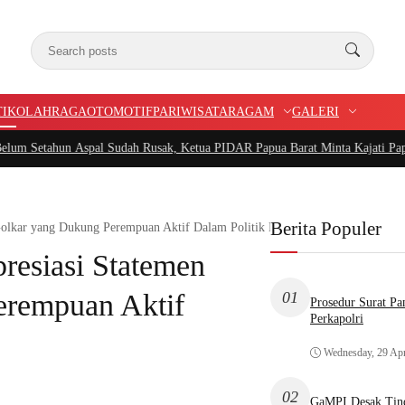
TIK
OLAHRAGA
OTOMOTIF
PARIWISATA
RAGAM
GALERI
n Aspal Sudah Rusak, Ketua PIDAR Papua Barat Minta Kajati Papua Periksa P
Berita Populer
Golkar yang Dukung Perempuan Aktif Dalam Politik Nasional
resiasi Statemen
rempuan Aktif
01
Prosedur Surat P
Perkapolri
Wednesday, 29 Apr
02
GaMPI Desak Tind