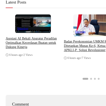
Latest Posts
Teknologi
Ekonomi
Asosiasi AI Bekali Aparatur Peradilan
Badan Perekonomian UMKM R
Optimalkan Kecerdasan Buatan untuk
Ditetapkan Munas Ke-6, Ket
Dukung Kinerja
APKLI-P: Solusi Revolusioner
6 hours ago
•
2 Views
6 hours ago
•
7 Views
Comment