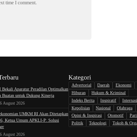
ext time I comment.
Terbaru
Kategori
Advertorial
Daerah
Ekonomi
I Bekali Aparatur Peradilan Optimalkan
Hiburan
Hukum & Kriminal
n Buatan untuk Dukung Kinerja
Indeks Berita
Inspiratif
Internas
 6 August 2026
Kepolisian
Nasional
Olahraga
ekonomian UMKM RI Akan Ditetapkan
Opini & Inspirasi
Otomotif
Pari
6, Ketua Umum APKLI-P: Solusi
Politik
Teknologi
Tokoh & Orga
ner
 6 August 2026