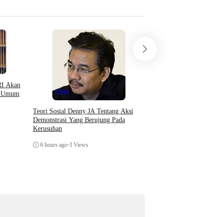
I Akan
Opini
Opini
ua Umum
Ketika Kemiskinan Men
Teori Sosial Denny JA Tentang Aksi
Statistik: Satire tentan
Demonstrasi Yang Berujung Pada
Akuntabilitas, dan Per
Kerusuhan
Pernah Selesai
7 hours ago
•
4 Views
6 hours ago
•
3 Views