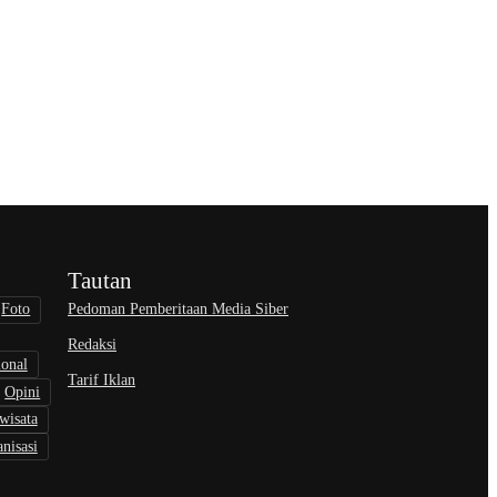
Tautan
Pedoman Pemberitaan Media Siber
Foto
Redaksi
ional
Tarif Iklan
Opini
wisata
nisasi