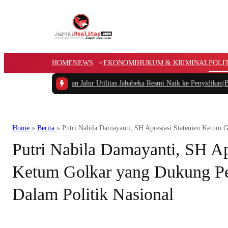
HOME
NEWS
EKONOMI
HUKUM & KRIMINAL
POLI
n Penggunaan Jalur Utilitas Jababeka Resmi Naik ke Penyidikan
|
Belum Setahu
Home
»
Berita
»
Putri Nabila Damayanti, SH Apresiasi Statemen Ketum 
Putri Nabila Damayanti, SH Ap
Ketum Golkar yang Dukung Pe
Dalam Politik Nasional