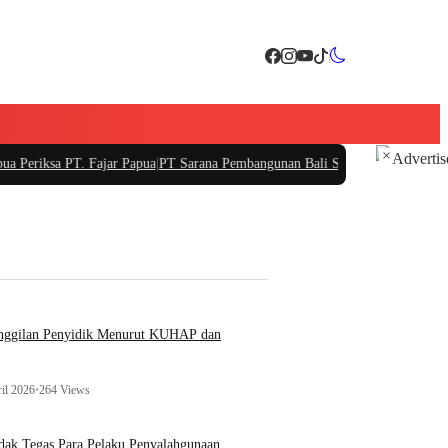
×
T. Fajar Papua
|
PT Sarana Pembangunan Bali Siapkan Investasi Rp250 Miliar, P
anggilan Penyidik Menurut KUHAP dan
il 2026
•
264 Views
ak Tegas Para Pelaku Penyalahgunaan