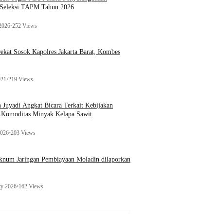
 Seleksi TAPM Tahun 2026
 2026
•
252 Views
kat Sosok Kapolres Jakarta Barat, Kombes
021
•
219 Views
n Juyadi Angkat Bicara Terkait Kebijakan
u Komoditas Minyak Kelapa Sawit
2026
•
203 Views
Oknum Jaringan Pembiayaan Moladin dilaporkan
ry 2026
•
162 Views