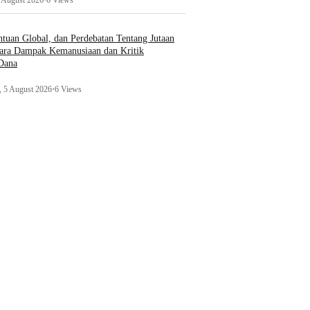
1 August 2026
•
6 Views
uan Global, dan Perdebatan Tentang Jutaan
ara Dampak Kemanusiaan dan Kritik
 Dana
 5 August 2026
•
6 Views