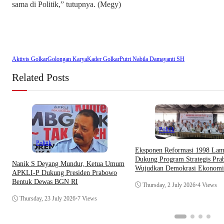
sama di Politik,” tutupnya. (Megy)
Aktivis Golkar
Golongan Karya
Kader Golkar
Putri Nabila Damayanti SH
Related Posts
Politik
Politik
Eksponen Reformasi 1998 La
Dukung Program Strategis Pra
Nanik S Deyang Mundur, Ketua Umum
Wujudkan Demokrasi Ekonomi
APKLI-P Dukung Presiden Prabowo
Bentuk Dewas BGN RI
Thursday, 2 July 2026
•
4 Views
Thursday, 23 July 2026
•
7 Views