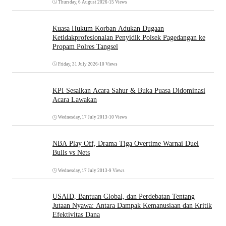
Thursday, 6 August 2026
•
15 Views
Kuasa Hukum Korban Adukan Dugaan
Ketidakprofesionalan Penyidik Polsek Pagedangan ke
Propam Polres Tangsel
Friday, 31 July 2026
•
10 Views
KPI Sesalkan Acara Sahur & Buka Puasa Didominasi
Acara Lawakan
Wednesday, 17 July 2013
•
10 Views
NBA Play Off, Drama Tiga Overtime Warnai Duel
Bulls vs Nets
Wednesday, 17 July 2013
•
9 Views
USAID, Bantuan Global, dan Perdebatan Tentang
Jutaan Nyawa: Antara Dampak Kemanusiaan dan Kritik
Efektivitas Dana