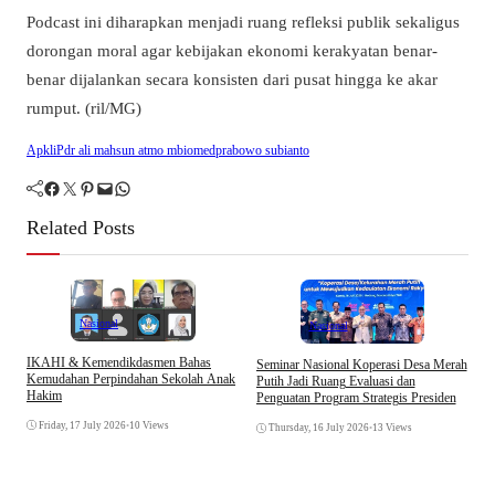
Podcast ini diharapkan menjadi ruang refleksi publik sekaligus
dorongan moral agar kebijakan ekonomi kerakyatan benar-
benar dijalankan secara konsisten dari pusat hingga ke akar
rumput. (ril/MG)
ApkliP
dr ali mahsun atmo mbiomed
prabowo subianto
Facebook
Twitter
Pinterest
Mail
WhatsApp
Related Posts
Nasional
Nasional
IKAHI & Kemendikdasmen Bahas
Seminar Nasional Koperasi Desa Merah
P
Kemudahan Perpindahan Sekolah Anak
Putih Jadi Ruang Evaluasi dan
D
Hakim
Penguatan Program Strategis Presiden
L
Friday, 17 July 2026
•
10 Views
Thursday, 16 July 2026
•
13 Views