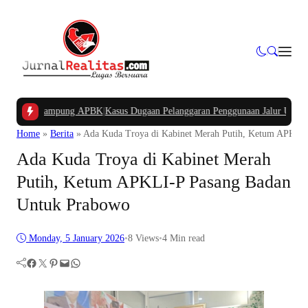
na Kampung APBK
|
Kasus Dugaan Pelanggaran Penggunaan Jalur Utilitas Jababe
Home
»
Berita
»
Ada Kuda Troya di Kabinet Merah Putih, Ketum APKLI
Ada Kuda Troya di Kabinet Merah
Putih, Ketum APKLI-P Pasang Badan
Untuk Prabowo
Monday, 5 January 2026
•
8
Views
•
4 Min read
Facebook
Twitter
Pinterest
Mail
WhatsApp