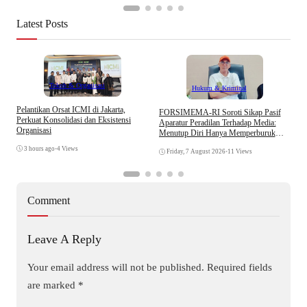
Latest Posts
Tokoh & Organisasi
Hukum & Kriminal
Pelantikan Orsat ICMI di Jakarta,
S
​FORSIMEMA-RI Soroti Sikap Pasif
Perkuat Konsolidasi dan Eksistensi
B
Aparatur Peradilan Terhadap Media:
Organisasi
W
Menutup Diri Hanya Memperburuk
Citra Lembaga
3 hours ago
•
4 Views
Friday, 7 August 2026
•
11 Views
Comment
Leave A Reply
Your email address will not be published.
Required fields
are marked
*