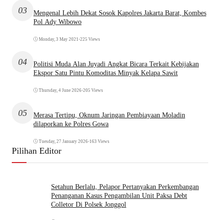
03
Mengenal Lebih Dekat Sosok Kapolres Jakarta Barat, Kombes
Pol Ady Wibowo
Monday, 3 May 2021
•
225 Views
04
Politisi Muda Alan Juyadi Angkat Bicara Terkait Kebijakan
Ekspor Satu Pintu Komoditas Minyak Kelapa Sawit
Thursday, 4 June 2026
•
205 Views
05
Merasa Tertipu, Oknum Jaringan Pembiayaan Moladin
dilaporkan ke Polres Gowa
Tuesday, 27 January 2026
•
163 Views
Pilihan Editor
Setahun Berlalu, Pelapor Pertanyakan Perkembangan
Penanganan Kasus Pengambilan Unit Paksa Debt
Colletor Di Polsek Jonggol