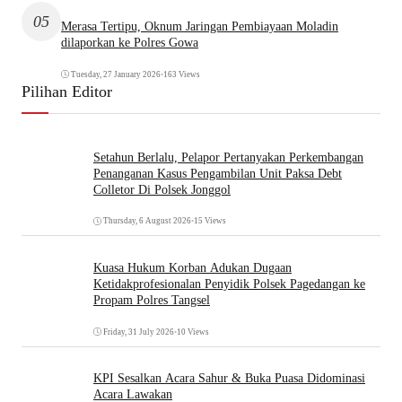
05
Merasa Tertipu, Oknum Jaringan Pembiayaan Moladin
dilaporkan ke Polres Gowa
Tuesday, 27 January 2026
•
163 Views
Pilihan Editor
Setahun Berlalu, Pelapor Pertanyakan Perkembangan
Penanganan Kasus Pengambilan Unit Paksa Debt
Colletor Di Polsek Jonggol
Thursday, 6 August 2026
•
15 Views
Kuasa Hukum Korban Adukan Dugaan
Ketidakprofesionalan Penyidik Polsek Pagedangan ke
Propam Polres Tangsel
Friday, 31 July 2026
•
10 Views
KPI Sesalkan Acara Sahur & Buka Puasa Didominasi
Acara Lawakan