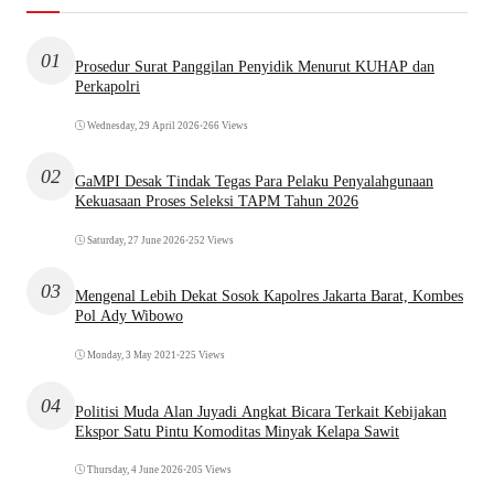
01
Prosedur Surat Panggilan Penyidik Menurut KUHAP dan
Perkapolri
Wednesday, 29 April 2026
•
266 Views
02
GaMPI Desak Tindak Tegas Para Pelaku Penyalahgunaan
Kekuasaan Proses Seleksi TAPM Tahun 2026
Saturday, 27 June 2026
•
252 Views
03
Mengenal Lebih Dekat Sosok Kapolres Jakarta Barat, Kombes
Pol Ady Wibowo
Monday, 3 May 2021
•
225 Views
04
Politisi Muda Alan Juyadi Angkat Bicara Terkait Kebijakan
Ekspor Satu Pintu Komoditas Minyak Kelapa Sawit
Thursday, 4 June 2026
•
205 Views