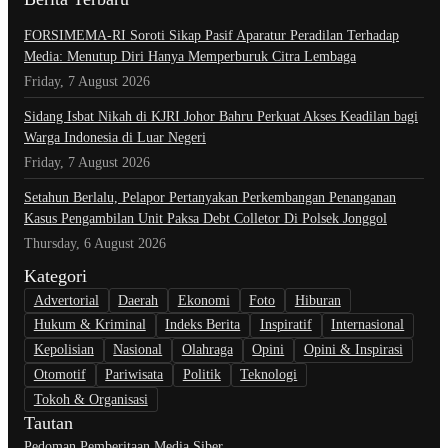
​FORSIMEMA-RI Soroti Sikap Pasif Aparatur Peradilan Terhadap
Media: Menutup Diri Hanya Memperburuk Citra Lembaga
Friday, 7 August 2026
Sidang Isbat Nikah di KJRI Johor Bahru Perkuat Akses Keadilan bagi
Warga Indonesia di Luar Negeri
Friday, 7 August 2026
Setahun Berlalu, Pelapor Pertanyakan Perkembangan Penanganan
Kasus Pengambilan Unit Paksa Debt Colletor Di Polsek Jonggol
Thursday, 6 August 2026
Kategori
Advertorial
Daerah
Ekonomi
Foto
Hiburan
Hukum & Kriminal
Indeks Berita
Inspiratif
Internasional
Kepolisian
Nasional
Olahraga
Opini
Opini & Inspirasi
Otomotif
Pariwisata
Politik
Teknologi
Tokoh & Organisasi
Tautan
Pedoman Pemberitaan Media Siber