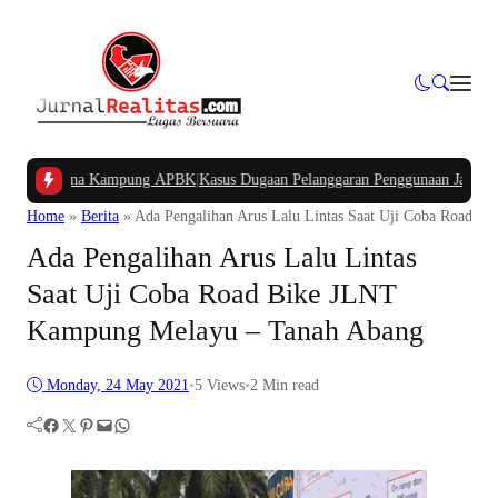
gan Dana Kampung APBK
|
Kasus Dugaan Pelanggaran Penggunaan Jalur Utilitas
Home
»
Berita
»
Ada Pengalihan Arus Lalu Lintas Saat Uji Coba Road 
Ada Pengalihan Arus Lalu Lintas
Saat Uji Coba Road Bike JLNT
Kampung Melayu – Tanah Abang
Monday, 24 May 2021
•
5
Views
•
2 Min read
Facebook
Twitter
Pinterest
Mail
WhatsApp