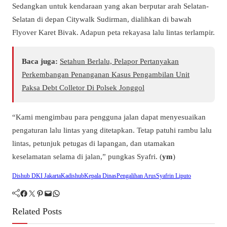
Sedangkan untuk kendaraan yang akan berputar arah Selatan-
Selatan di depan Citywalk Sudirman, dialihkan di bawah
Flyover Karet Bivak. Adapun peta rekayasa lalu lintas terlampir.
Baca juga:
Setahun Berlalu, Pelapor Pertanyakan
Perkembangan Penanganan Kasus Pengambilan Unit
Paksa Debt Colletor Di Polsek Jonggol
“Kami mengimbau para pengguna jalan dapat menyesuaikan
pengaturan lalu lintas yang ditetapkan. Tetap patuhi rambu lalu
lintas, petunjuk petugas di lapangan, dan utamakan
keselamatan selama di jalan,” pungkas Syafri. (
ym
)
Dishub DKI Jakarta
Kadishub
Kepala Dinas
Pengalihan Arus
Syafrin Liputo
Facebook
Twitter
Pinterest
Mail
WhatsApp
Related Posts