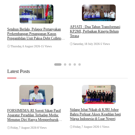
Daerah
Indeks Berita
Hukum & Kriminal
APJATI : Dua Tahun Transformasi
Setahun Berlalu, Pelapor Pertanyakan
KP2MI, Perbaikan Kinerja Belum
Perkembangan Penanganan Kasus
Terasa
Pengambilan Unit Paksa Debt Colletor
E
Di Polsek Jonggol
I
Saturday, 18 July 2026
•
5 Views
Thursday, 6 August 2026
•
15 Views
A
Latest Posts
Internasional
Hukum & Kriminal
S
Sidang Isbat Nikah di KJRI Johor
​FORSIMEMA-RI Soroti Sikap Pasif
P
Bahru Perkuat Akses Keadilan bagi
Aparatur Peradilan Terhadap Media:
P
Warga Indonesia di Luar Negeri
Menutup Diri Hanya Memperburuk
D
Citra Lembaga
Friday, 7 August 2026
•
1 Views
Friday, 7 August 2026
•
8 Views