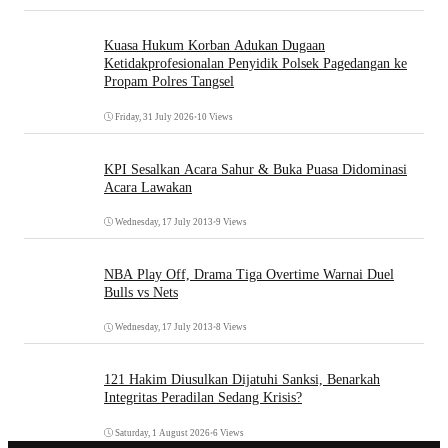
Kuasa Hukum Korban Adukan Dugaan
Ketidakprofesionalan Penyidik Polsek Pagedangan ke
Propam Polres Tangsel
Friday, 31 July 2026
•
10 Views
KPI Sesalkan Acara Sahur & Buka Puasa Didominasi
Acara Lawakan
Wednesday, 17 July 2013
•
9 Views
NBA Play Off, Drama Tiga Overtime Warnai Duel
Bulls vs Nets
Wednesday, 17 July 2013
•
8 Views
121 Hakim Diusulkan Dijatuhi Sanksi, Benarkah
Integritas Peradilan Sedang Krisis?
Saturday, 1 August 2026
•
6 Views