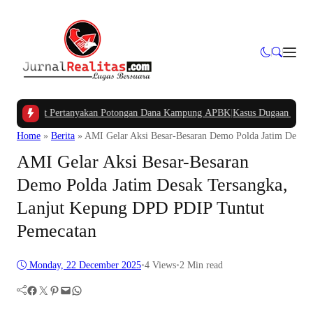
Barat Pertanyakan Potongan Dana Kampung APBK
|
Kasus Dugaan Pelanggaran 
Home
»
Berita
»
AMI Gelar Aksi Besar-Besaran Demo Polda Jatim Desak
AMI Gelar Aksi Besar-Besaran
Demo Polda Jatim Desak Tersangka,
Lanjut Kepung DPD PDIP Tuntut
Pemecatan
Monday, 22 December 2025
•
4
Views
•
2 Min read
Facebook
Twitter
Pinterest
Mail
WhatsApp