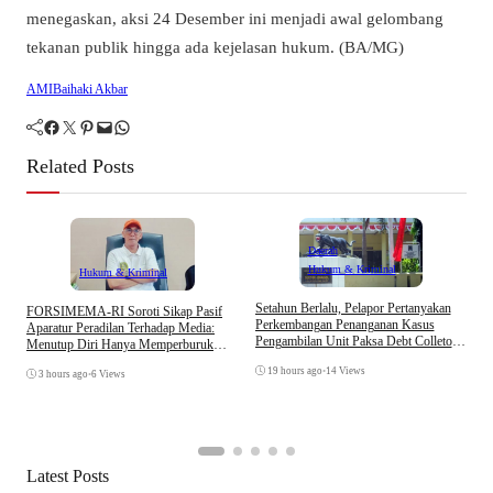
menegaskan, aksi 24 Desember ini menjadi awal gelombang
tekanan publik hingga ada kejelasan hukum. (BA/MG)
AMI
Baihaki Akbar
Facebook
Twitter
Pinterest
Mail
WhatsApp
Related Posts
Daerah
Hukum & Kriminal
Hukum & Kriminal
D
Setahun Berlalu, Pelapor Pertanyakan
​FORSIMEMA-RI Soroti Sikap Pasif
B
Perkembangan Penanganan Kasus
Aparatur Peradilan Terhadap Media:
K
Pengambilan Unit Paksa Debt Colletor
Menutup Diri Hanya Memperburuk
Di Polsek Jonggol
Citra Lembaga
19 hours ago
•
14 Views
3 hours ago
•
6 Views
Latest Posts