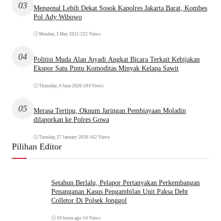
03
Mengenal Lebih Dekat Sosok Kapolres Jakarta Barat, Kombes
Pol Ady Wibowo
Monday, 3 May 2021
•
222 Views
04
Politisi Muda Alan Juyadi Angkat Bicara Terkait Kebijakan
Ekspor Satu Pintu Komoditas Minyak Kelapa Sawit
Thursday, 4 June 2026
•
204 Views
05
Merasa Tertipu, Oknum Jaringan Pembiayaan Moladin
dilaporkan ke Polres Gowa
Tuesday, 27 January 2026
•
162 Views
Pilihan Editor
Setahun Berlalu, Pelapor Pertanyakan Perkembangan
Penanganan Kasus Pengambilan Unit Paksa Debt
Colletor Di Polsek Jonggol
19 hours ago
•
14 Views