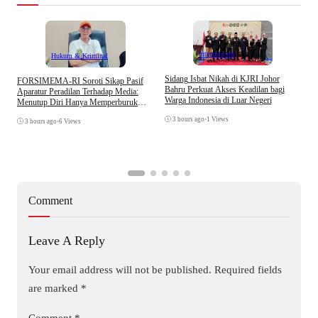
Internasional
Hukum & Kriminal
S
Sidang Isbat Nikah di KJRI Johor
​FORSIMEMA-RI Soroti Sikap Pasif
P
Bahru Perkuat Akses Keadilan bagi
Aparatur Peradilan Terhadap Media:
P
Warga Indonesia di Luar Negeri
Menutup Diri Hanya Memperburuk
D
Citra Lembaga
3 hours ago
•
1 Views
3 hours ago
•
6 Views
Comment
Leave A Reply
Your email address will not be published.
Required fields
are marked
*
Comment
*