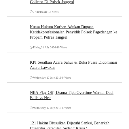
Colletor Di Polsek Jonggol
17 hours ago
•
14 Views
Kuasa Hukum Korban Adukan Dugaan
Ketidakprofesionalan Penyidik Polsek Pagedangan ke
Propam Polres Tangsel
Friday, 31 July 2026
•
10 Views
KPI Sesalkan Acara Sahur & Buka Puasa Didominasi
Acara Lawakan
Wednesday, 17 July 2013
•
9 Views
NBA Play Off, Drama Tiga Overtime Warnai Duel
Bulls vs Nets
Wednesday, 17 July 2013
•
8 Views
121 Hakim Diusulkan Dijatuhi Sanksi, Benarkah
Integritas Peradilan Sedang Krisis?