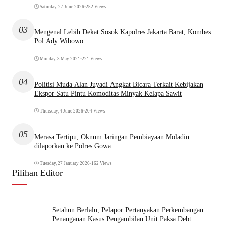
Saturday, 27 June 2026
•
252 Views
03
Mengenal Lebih Dekat Sosok Kapolres Jakarta Barat, Kombes
Pol Ady Wibowo
Monday, 3 May 2021
•
221 Views
04
Politisi Muda Alan Juyadi Angkat Bicara Terkait Kebijakan
Ekspor Satu Pintu Komoditas Minyak Kelapa Sawit
Thursday, 4 June 2026
•
204 Views
05
Merasa Tertipu, Oknum Jaringan Pembiayaan Moladin
dilaporkan ke Polres Gowa
Tuesday, 27 January 2026
•
162 Views
Pilihan Editor
Setahun Berlalu, Pelapor Pertanyakan Perkembangan
Penanganan Kasus Pengambilan Unit Paksa Debt