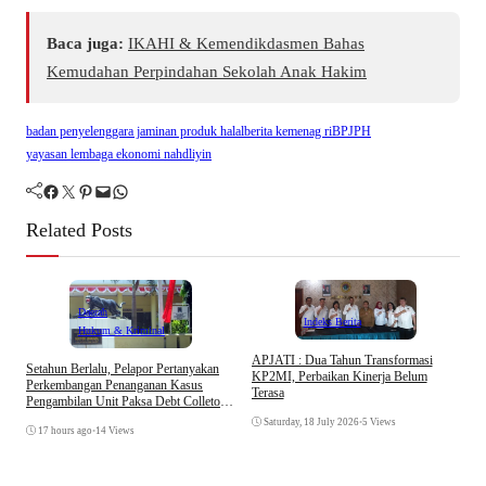
Baca juga:
IKAHI & Kemendikdasmen Bahas
Kemudahan Perpindahan Sekolah Anak Hakim
badan penyelenggara jaminan produk halal
berita kemenag ri
BPJPH
yayasan lembaga ekonomi nahdliyin
Facebook
Twitter
Pinterest
Mail
WhatsApp
Related Posts
Daerah
Indeks Berita
Hukum & Kriminal
APJATI : Dua Tahun Transformasi
I
Setahun Berlalu, Pelapor Pertanyakan
KP2MI, Perbaikan Kinerja Belum
K
Perkembangan Penanganan Kasus
Terasa
H
Pengambilan Unit Paksa Debt Colletor
Di Polsek Jonggol
Saturday, 18 July 2026
•
5 Views
17 hours ago
•
14 Views