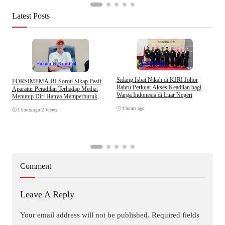
Latest Posts
Internasional
Hukum & Kriminal
S
Sidang Isbat Nikah di KJRI Johor
​FORSIMEMA-RI Soroti Sikap Pasif
P
Bahru Perkuat Akses Keadilan bagi
Aparatur Peradilan Terhadap Media:
P
Warga Indonesia di Luar Negeri
Menutup Diri Hanya Memperburuk
D
Citra Lembaga
1 hours ago
1 hours ago
•
2 Views
Comment
Leave A Reply
Your email address will not be published.
Required fields