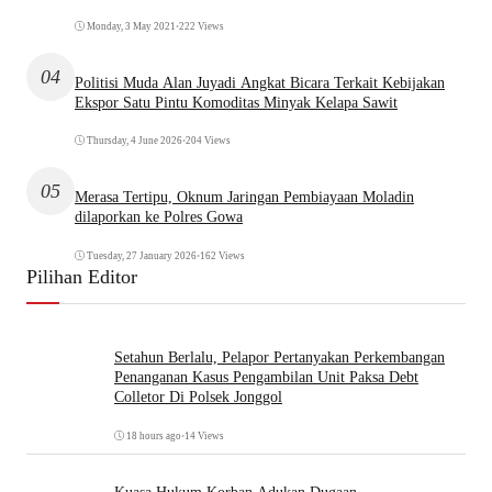
Monday, 3 May 2021
•
222 Views
04
Politisi Muda Alan Juyadi Angkat Bicara Terkait Kebijakan
Ekspor Satu Pintu Komoditas Minyak Kelapa Sawit
Thursday, 4 June 2026
•
204 Views
05
Merasa Tertipu, Oknum Jaringan Pembiayaan Moladin
dilaporkan ke Polres Gowa
Tuesday, 27 January 2026
•
162 Views
Pilihan Editor
Setahun Berlalu, Pelapor Pertanyakan Perkembangan
Penanganan Kasus Pengambilan Unit Paksa Debt
Colletor Di Polsek Jonggol
18 hours ago
•
14 Views