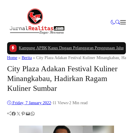
n Dana Kampung APBK
|
Kasus Dugaan Pelanggaran Penggunaan Jalur Utilitas Ja
Home
»
Berita
»
City Plaza Adakan Festival Kuliner Minangkabau, Hadi
City Plaza Adakan Festival Kuliner
Minangkabau, Hadirkan Ragam
Kuliner Sumbar
Friday, 7 January 2022
•
11
Views
•
2 Min read
Facebook
Twitter
Pinterest
Mail
WhatsApp