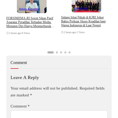
Internasional
Hukum & Kriminal
S
Sidang Isbat Nikah di KJRI Johor
​FORSIMEMA-RI Soroti Sikap Pasif
P
Bahru Perkuat Akses Keadilan bagi
Aparatur Peradilan Terhadap Media:
P
Warga Indonesia di Luar Negeri
Menutup Diri Hanya Memperburuk
D
Citra Lembaga
2 hours ago
•
1 Views
2 hours ago
•
6 Views
Comment
Leave A Reply
Your email address will not be published.
Required fields
are marked
*
Comment
*