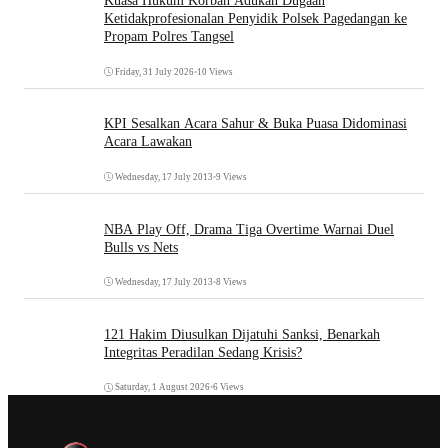
Kuasa Hukum Korban Adukan Dugaan
Ketidakprofesionalan Penyidik Polsek Pagedangan ke
Propam Polres Tangsel
Friday, 31 July 2026
•
10 Views
KPI Sesalkan Acara Sahur & Buka Puasa Didominasi
Acara Lawakan
Wednesday, 17 July 2013
•
9 Views
NBA Play Off, Drama Tiga Overtime Warnai Duel
Bulls vs Nets
Wednesday, 17 July 2013
•
8 Views
121 Hakim Diusulkan Dijatuhi Sanksi, Benarkah
Integritas Peradilan Sedang Krisis?
Saturday, 1 August 2026
•
6 Views