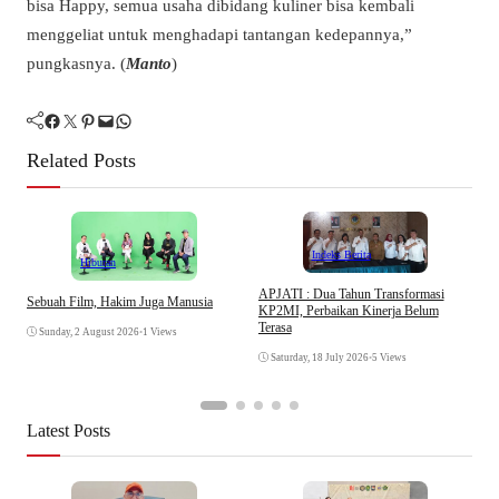
bisa Happy, semua usaha dibidang kuliner bisa kembali
menggeliat untuk menghadapi tantangan kedepannya,”
pungkasnya. (
Manto
)
Facebook
Twitter
Pinterest
Mail
WhatsApp
Related Posts
Indeks Berita
Hiburan
APJATI : Dua Tahun Transformasi
Sebuah Film, Hakim Juga Manusia
M
KP2MI, Perbaikan Kinerja Belum
H
Terasa
Sunday, 2 August 2026
•
1 Views
H
Saturday, 18 July 2026
•
5 Views
Latest Posts