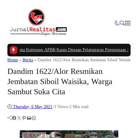
gan Dana Kampung APBK
|
Kasus Dugaan Pelanggaran Penggunaan Jalur Utilitas
Home
»
Berita
»
Dandim 1622/Alor Resmikan Jembatan Siboil Waisika, 
Dandim 1622/Alor Resmikan
Jembatan Siboil Waisika, Warga
Sambut Suka Cita
Thursday, 6 May 2021
•
3
Views
•
2 Min read
Facebook
Twitter
Pinterest
Mail
WhatsApp