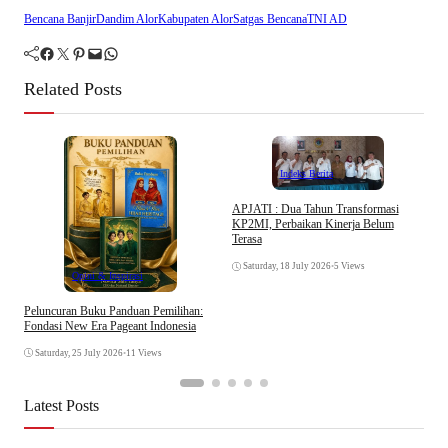
Bencana Banjir
Dandim Alor
Kabupaten Alor
Satgas Bencana
TNI AD
Facebook
Twitter
Pinterest
Mail
WhatsApp
Related Posts
Indeks Berita
APJATI : Dua Tahun Transformasi
KP2MI, Perbaikan Kinerja Belum
D
Terasa
K
Saturday, 18 July 2026
•
5 Views
Opini & Inspirasi
Peluncuran Buku Panduan Pemilihan:
Fondasi New Era Pageant Indonesia
Saturday, 25 July 2026
•
11 Views
Latest Posts