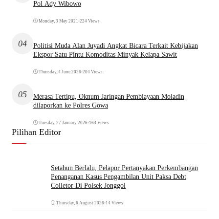
Pol Ady Wibowo
Monday, 3 May 2021
•
224 Views
04
Politisi Muda Alan Juyadi Angkat Bicara Terkait Kebijakan
Ekspor Satu Pintu Komoditas Minyak Kelapa Sawit
Thursday, 4 June 2026
•
204 Views
05
Merasa Tertipu, Oknum Jaringan Pembiayaan Moladin
dilaporkan ke Polres Gowa
Tuesday, 27 January 2026
•
163 Views
Pilihan Editor
Setahun Berlalu, Pelapor Pertanyakan Perkembangan
Penanganan Kasus Pengambilan Unit Paksa Debt
Colletor Di Polsek Jonggol
Thursday, 6 August 2026
•
14 Views