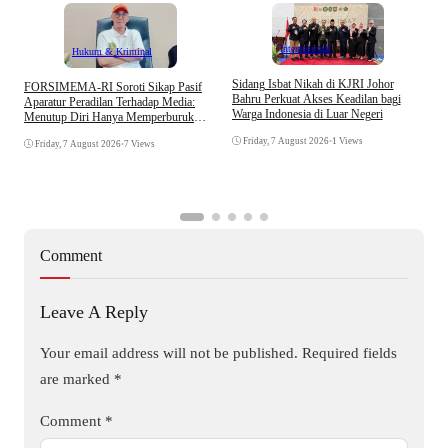
Internasional
Hukum & Kriminal
S
Sidang Isbat Nikah di KJRI Johor
​FORSIMEMA-RI Soroti Sikap Pasif
P
Bahru Perkuat Akses Keadilan bagi
Aparatur Peradilan Terhadap Media:
P
Warga Indonesia di Luar Negeri
Menutup Diri Hanya Memperburuk
D
Citra Lembaga
Friday, 7 August 2026
•
1 Views
Friday, 7 August 2026
•
7 Views
Comment
Leave A Reply
Your email address will not be published.
Required fields
are marked
*
Comment
*