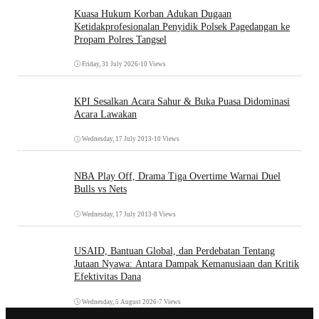
Kuasa Hukum Korban Adukan Dugaan
Ketidakprofesionalan Penyidik Polsek Pagedangan ke
Propam Polres Tangsel
Friday, 31 July 2026
•
10 Views
KPI Sesalkan Acara Sahur & Buka Puasa Didominasi
Acara Lawakan
Wednesday, 17 July 2013
•
10 Views
NBA Play Off, Drama Tiga Overtime Warnai Duel
Bulls vs Nets
Wednesday, 17 July 2013
•
8 Views
USAID, Bantuan Global, dan Perdebatan Tentang
Jutaan Nyawa: Antara Dampak Kemanusiaan dan Kritik
Efektivitas Dana
Wednesday, 5 August 2026
•
7 Views