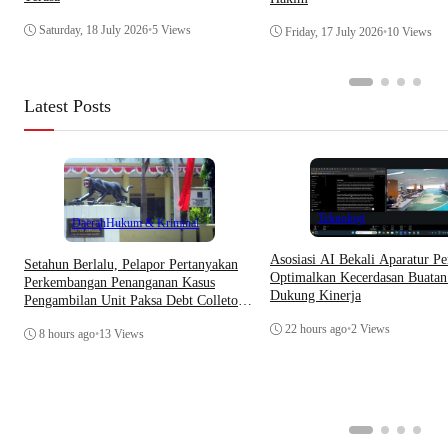
Saturday, 18 July 2026
•
5 Views
Friday, 17 July 2026
•
10 Views
Latest Posts
Teknologi
Daerah
Hukum & Kriminal
Asosiasi AI Bekali Aparatur Pe
Setahun Berlalu, Pelapor Pertanyakan
Optimalkan Kecerdasan Buatan
Perkembangan Penanganan Kasus
Dukung Kinerja
Pengambilan Unit Paksa Debt Colletor
Di Polsek Jonggol
22 hours ago
•
2 Views
8 hours ago
•
13 Views