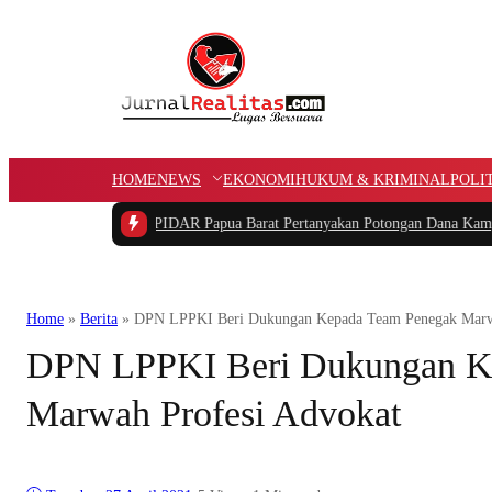
HOME
NEWS
EKONOMI
HUKUM & KRIMINAL
POLI
idana
|
Ketua PIDAR Papua Barat Pertanyakan Potongan Dana Kampung APBK
|
Home
»
Berita
»
DPN LPPKI Beri Dukungan Kepada Team Penegak Marwa
DPN LPPKI Beri Dukungan K
Marwah Profesi Advokat