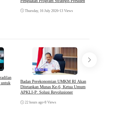
Penguatan Program Strategis Presiden
Hukum
Thursday, 16 July 2026
•
13 Views
Wednesday, 8 July 2026
•
Ekonomi
radilan
Badan Perekonomian UMKM RI Akan
 untuk
Opini
Ditetapkan Munas Ke-6, Ketua Umum
APKLI-P: Solusi Revolusioner
Teori Sosial Denny JA 
22 hours ago
•
8 Views
Demonstrasi Yang Beru
Kerusuhan
22 hours ago
•
3 Views