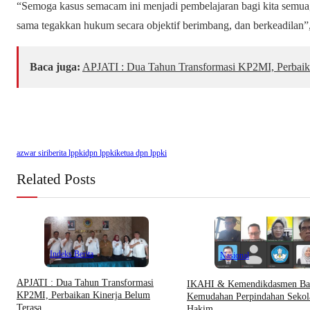
“Semoga kasus semacam ini menjadi pembelajaran bagi kita semua, 
sama tegakkan hukum secara objektif berimbang, dan berkeadilan”,
Baca juga:
APJATI : Dua Tahun Transformasi KP2MI, Perbaik
azwar siri
berita lppki
dpn lppki
ketua dpn lppki
Related Posts
Indeks Berita
Nasional
APJATI : Dua Tahun Transformasi
IKAHI & Kemendikdasmen Ba
KP2MI, Perbaikan Kinerja Belum
Kemudahan Perpindahan Sekol
Terasa
Hakim