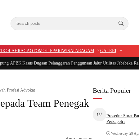
TIK
OLAHRAGA
OTOMOTIF
PARIWISATA
RAGAM
GALERI
Kasus Dugaan Pelanggaran Penggunaan Jalur Utilitas Jababeka Resmi Naik ke 
Berita Populer
h Profesi Advokat
epada Team Penegak
01
Prosedur Surat P
Perkapolri
Wednesday, 29 Apr