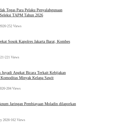
ak Tegas Para Pelaku Penyalahgunaan
 Seleksi TAPM Tahun 2026
 2026
•
252 Views
kat Sosok Kapolres Jakarta Barat, Kombes
021
•
221 Views
n Juyadi Angkat Bicara Terkait Kebijakan
u Komoditas Minyak Kelapa Sawit
2026
•
204 Views
Oknum Jaringan Pembiayaan Moladin dilaporkan
ry 2026
•
162 Views