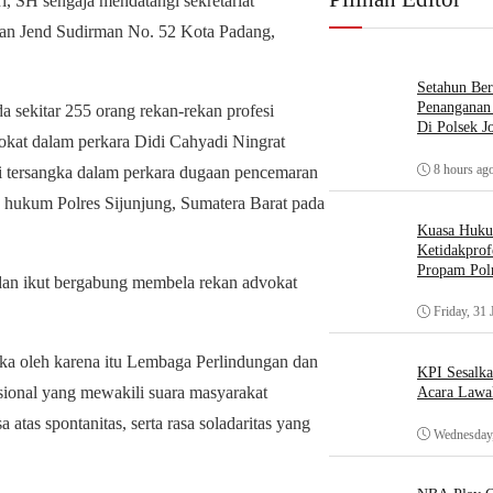
SH sengaja mendatangi sekretariat
lan Jend Sudirman No. 52 Kota Padang,
Setahun Ber
Penanganan 
sekitar 255 orang rekan-rekan profesi
Di Polsek J
kat dalam perkara Didi Cahyadi Ningrat
8 hours ag
i tersangka dalam perkara dugaan pencemaran
h hukum Polres Sijunjung, Sumatera Barat pada
Kuasa Huk
Ketidakprof
Propam Polr
 ikut bergabung membela rekan advokat
Friday, 31 
ka oleh karena itu Lembaga Perlindungan dan
KPI Sesalk
onal yang mewakili suara masyarakat
Acara Lawa
tas spontanitas, serta rasa soladaritas yang
Wednesday,