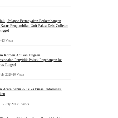
lalu, Pelapor Pertanyakan Perkembangan
Kasus Pengambilan Unit Paksa Debt Colletor
onggol
o
•
13 Views
um Korban Adukan Dugaan
esionalan Penyidik Polsek Pagedangan ke
es Tangsel
July 2026
•
10 Views
an Acara Sahur & Buka Puasa Didominasi
kan
 17 July 2013
•
9 Views