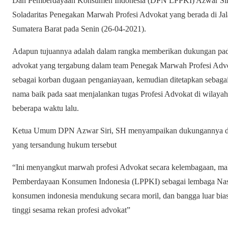
Dan Pemberdayaan Konsumen Indonesia (DPN LPPKI) Azwar Siri, 
Soladaritas Penegakan Marwah Profesi Advokat yang berada di Ja
Sumatera Barat pada Senin (26-04-2021).
Adapun tujuannya adalah dalam rangka memberikan dukungan pada 
advokat yang tergabung dalam team Penegak Marwah Profesi Advo
sebagai korban dugaan penganiayaan, kemudian ditetapkan sebaga
nama baik pada saat menjalankan tugas Profesi Advokat di wilaya
beberapa waktu lalu.
Ketua Umum DPN Azwar Siri, SH menyampaikan dukungannya dan
yang tersandung hukum tersebut
“Ini menyangkut marwah profesi Advokat secara kelembagaan, ma
Pemberdayaan Konsumen Indonesia (LPPKI) sebagai lembaga Nasi
konsumen indonesia mendukung secara moril, dan bangga luar biasa a
tinggi sesama rekan profesi advokat”