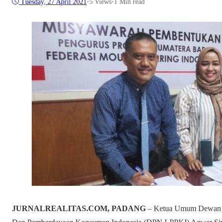
Tuesday, 27 April 2021
•
5
Views
•
1 Min read
JURNALREALITAS.COM, PADANG
– Ketua Umum Dewan P