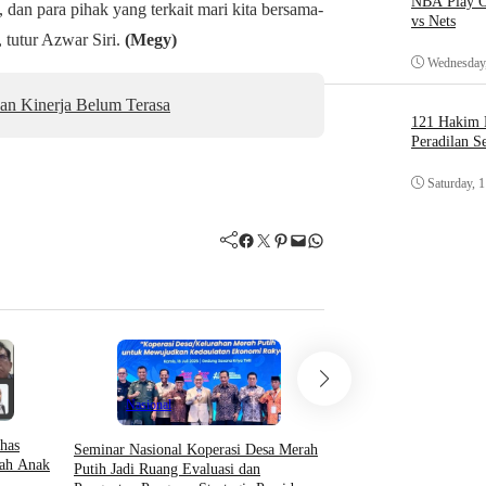
NBA Play O
dan para pihak yang terkait mari kita bersama-
vs Nets
 tutur Azwar Siri.
(Megy)
Wednesday,
an Kinerja Belum Terasa
121 Hakim D
Peradilan S
Saturday, 
Facebook
Twitter
Pinterest
Mail
WhatsApp
Hukum & Krimin
Nasional
Indeks Berita
has
Seminar Nasional Koperasi Desa Merah
Menko Yusril: Perkara 
ah Anak
Putih Jadi Ruang Evaluasi dan
Hitam Putih, Hakim Per