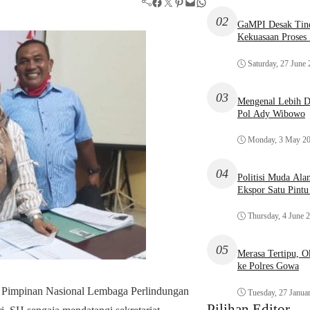
Facebook
Twitter
Pinterest
Mail
WhatsApp
02
GaMPI Desak Tind
Kekuasaan Proses
Saturday, 27 June
03
Mengenal Lebih De
Pol Ady Wibowo
Monday, 3 May 2
04
Politisi Muda Ala
Ekspor Satu Pint
Thursday, 4 June 
05
Merasa Tertipu, 
ke Polres Gowa
impinan Nasional Lembaga Perlindungan
Tuesday, 27 Janua
Pilihan Editor