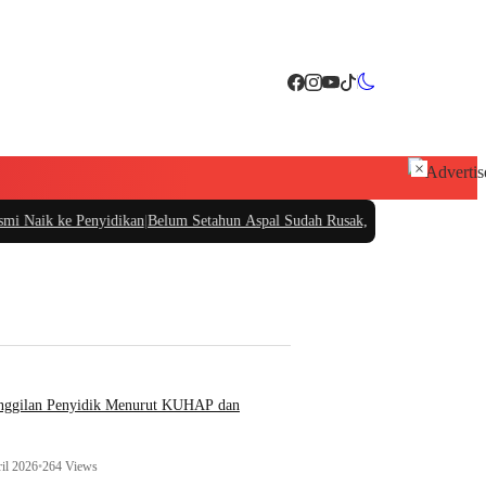
×
Penyidikan
|
Belum Setahun Aspal Sudah Rusak, Ketua PIDAR Papua Barat Minta
anggilan Penyidik Menurut KUHAP dan
il 2026
•
264 Views