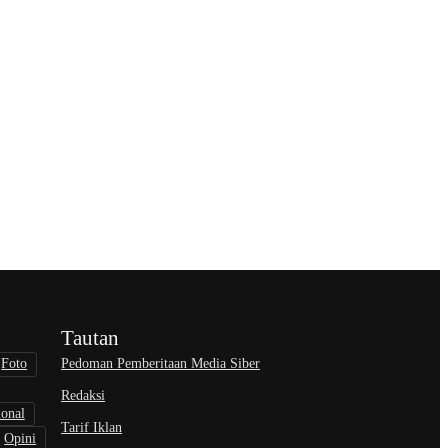
Tautan
Pedoman Pemberitaan Media Siber
Foto
Redaksi
ional
Tarif Iklan
Opini