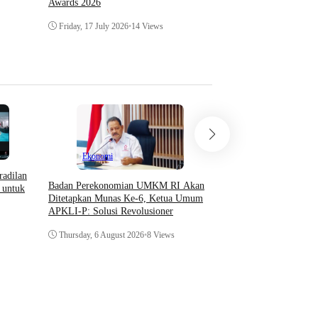
Awards 2026
Friday, 10 July 2026
•
27 
Friday, 17 July 2026
•
14 Views
Ekonomi
radilan
Badan Perekonomian UMKM RI Akan
 untuk
Opini
Ditetapkan Munas Ke-6, Ketua Umum
APKLI-P: Solusi Revolusioner
Teori Sosial Denny JA 
Thursday, 6 August 2026
•
8 Views
Demonstrasi Yang Beru
Kerusuhan
Thursday, 6 August 202