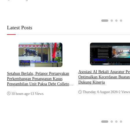
Latest Posts
Teknologi
Daerah
Hukum & Kriminal
Asosiasi AI Bekali Aparatur Pe
Setahun Berlalu, Pelapor Pertanyakan
Optimalkan Kecerdasan Buatan
Perkembangan Penanganan Kasus
Dukung Kinerja
Pengambilan Unit Paksa Debt Colletor
Di Polsek Jonggol
Thursday, 6 August 2026
•
2 Views
10 hours ago
•
13 Views