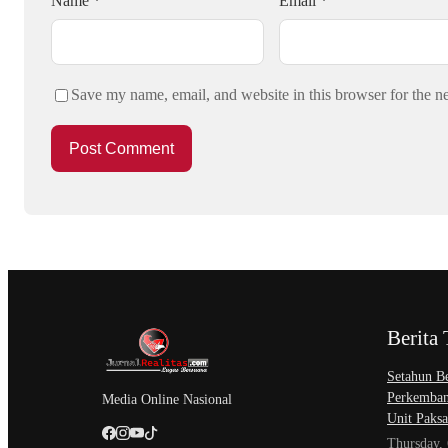
Name
*
Email
*
Save my name, email, and website in this browser for the n
Berita 
Setahun Be
Perkemban
Media Online Nasional
Unit Paksa
Thursday,