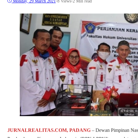
Monday, 29 March 2021
•
8
Views
•
2 Min read
JURNALREALITAS.COM, PADANG
– Dewan Pimpinan Nas