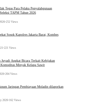
ak Tegas Para Pelaku Penyalahgunaan
 Seleksi TAPM Tahun 2026
 2026
•
252 Views
kat Sosok Kapolres Jakarta Barat, Kombes
021
•
221 Views
n Juyadi Angkat Bicara Terkait Kebijakan
u Komoditas Minyak Kelapa Sawit
2026
•
204 Views
Oknum Jaringan Pembiayaan Moladin dilaporkan
ry 2026
•
162 Views