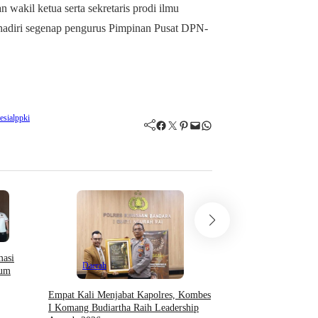
akil ketua serta sekretaris prodi ilmu
ihadiri segenap pengurus Pimpinan Pusat DPN-
esia
lppki
Facebook
Twitter
Pinterest
Mail
WhatsApp
Daerah
masi
Daerah
lum
IPJI Papua Barat Mint
APH Periksa Oknum W
Empat Kali Menjabat Kapolres, Kombes
Ancam Pengusaha Di M
I Komang Budiartha Raih Leadership
Japre