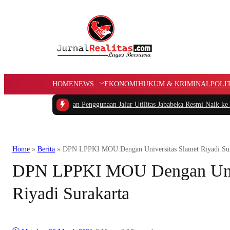
HOME
NEWS
EKONOMI
HUKUM & KRIMINAL
POLI
 Pelanggaran Penggunaan Jalur Utilitas Jababeka Resmi Naik ke Penyidikan
|
Be
Home
»
Berita
»
DPN LPPKI MOU Dengan Universitas Slamet Riyadi Sur
DPN LPPKI MOU Dengan Univ
Riyadi Surakarta