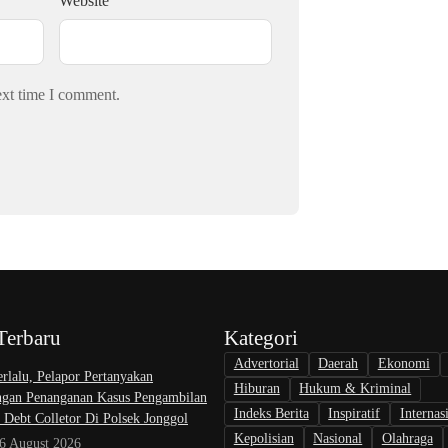
Website
ext time I comment.
Terbaru
Kategori
Advertorial
Daerah
Ekonomi
rlalu, Pelapor Pertanyakan
Hiburan
Hukum & Kriminal
gan Penanganan Kasus Pengambilan
Indeks Berita
Inspiratif
Internas
 Debt Colletor Di Polsek Jonggol
Kepolisian
Nasional
Olahraga
 6 August 2026