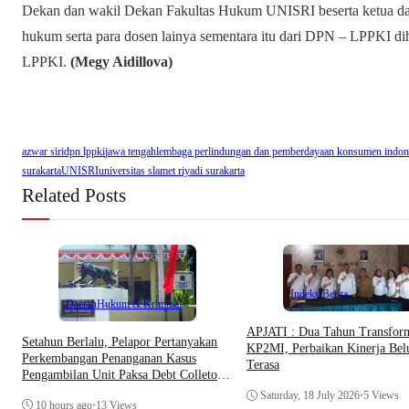
Dekan dan wakil Dekan Fakultas Hukum UNISRI beserta ketua dan w
hukum serta para dosen lainya sementara itu dari DPN – LPPKI d
LPPKI.
(Megy Aidillova)
azwar siri
dpn lppki
jawa tengah
lembaga perlindungan dan pemberdayaan konsumen indon
surakarta
UNISRI
universitas slamet riyadi surakarta
Related Posts
Indeks Berita
Daerah
Hukum & Kriminal
APJATI : Dua Tahun Transfor
Setahun Berlalu, Pelapor Pertanyakan
KP2MI, Perbaikan Kinerja Be
Perkembangan Penanganan Kasus
Terasa
Pengambilan Unit Paksa Debt Colletor
Di Polsek Jonggol
Saturday, 18 July 2026
•
5 Views
10 hours ago
•
13 Views