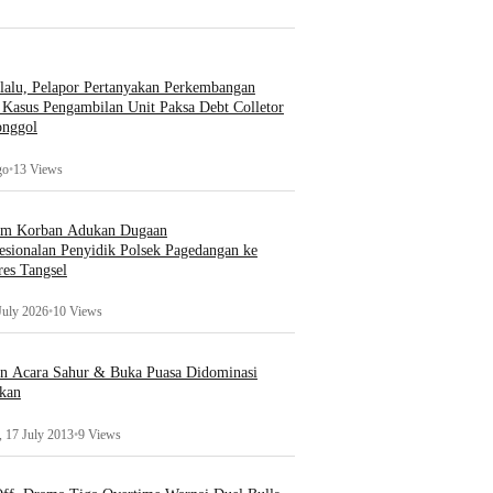
lalu, Pelapor Pertanyakan Perkembangan
Kasus Pengambilan Unit Paksa Debt Colletor
onggol
go
•
13 Views
um Korban Adukan Dugaan
esionalan Penyidik Polsek Pagedangan ke
es Tangsel
July 2026
•
10 Views
an Acara Sahur & Buka Puasa Didominasi
kan
 17 July 2013
•
9 Views