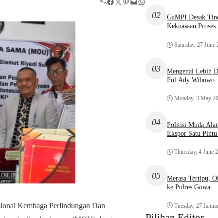
Facebook
Twitter
Pinterest
Mail
WhatsApp
02
GaMPI Desak Tind
Kekuasaan Proses
Saturday, 27 June
03
Mengenal Lebih De
Pol Ady Wibowo
Monday, 3 May 2
04
Politisi Muda Ala
Ekspor Satu Pint
Thursday, 4 June 
05
Merasa Tertipu, 
ke Polres Gowa
ional Kembaga Perlindungan Dan
Tuesday, 27 Janua
Pilihan Editor