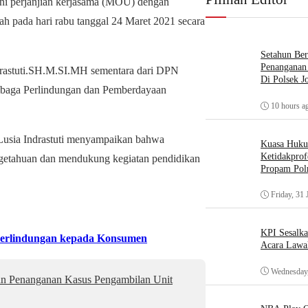
 perjanjian kerjasama (MOU) dengan
h pada hari rabu tanggal 24 Maret 2021 secara
Setahun Ber
Penanganan 
drastuti.SH.M.SI.MH sementara dari DPN
Di Polsek J
baga Perlindungan dan Pemberdayaan
10 hours a
usia Indrastuti menyampaikan bahwa
Kuasa Huk
Ketidakprof
engetahuan dan mendukung kegiatan pendidikan
Propam Polr
Friday, 31 
KPI Sesalk
erlindungan kepada Konsumen
Acara Lawa
Wednesday,
an Penanganan Kasus Pengambilan Unit