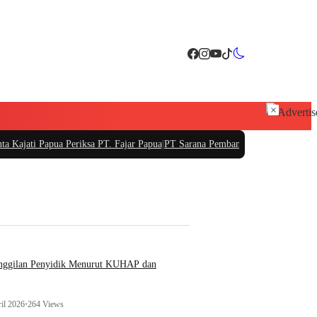
×
a Periksa PT. Fajar Papua
|
PT Sarana Pembangunan Bali Siapkan Investasi Rp25
anggilan Penyidik Menurut KUHAP dan
il 2026
•
264 Views