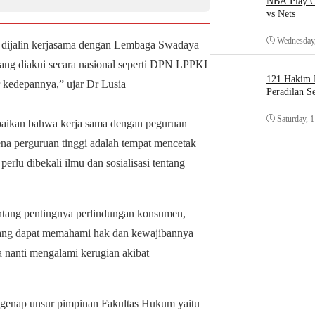
NBA Play O
vs Nets
Wednesday,
 dijalin kerjasama dengan Lembaga Swadaya
yang diakui secara nasional seperti DPN LPPKI
121 Hakim D
r kedepannya,” ujar Dr Lusia
Peradilan S
Saturday, 
ikan bahwa kerja sama dengan peguruan
na perguruan tinggi adalah tempat mencetak
perlu dibekali ilmu dan sosialisasi tentang
ntang pentingnya perlindungan konsumen,
yang dapat memahami hak dan kewajibannya
 nanti mengalami kerugian akibat
genap unsur pimpinan Fakultas Hukum yaitu