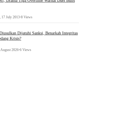
ff, Drama Tiga Overtime Warnai Duel Bulls
 17 July 2013
•
8 Views
iusulkan Dijatuhi Sanksi, Benarkah Integritas
edang Krisis?
1 August 2026
•
6 Views