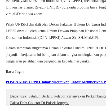
Pemberdayaan Konsumen Indonesia (DPN-LPPKI) menandatangani
Universitas Slamet Riyadi (UNISRI) Surakarta propinsi Jawa Tenga
virtual /Daring via zoom.
Pihak UNISRI diwakili oleh Dekan Fakultas Hukum Dr. Lusia In
LPPKI diwakili oleh ketua Umum Dewan Pimpinan Nasional Lem
Konsumen Indonesia (DPN-LPPKI) Azwar Siri.SH.Med.CPl.
Dalam sambutan singkatnya Dekan Fakultas Hukum UNISRI Dr. L
perjanjian kerjasama ini bertujuan dalam rangka meningkatkan p
pengajaran pelatihan dan pengabdian kepada masyarakat
Baca Juga:
POSBAKUM LPPKI Jabar diresmikan, Hadir Memberikan P
Baca juga:
Setahun Berlalu, Pelapor Pertanyakan Perkembang
Paksa Debt Colletor Di Polsek Jonggol