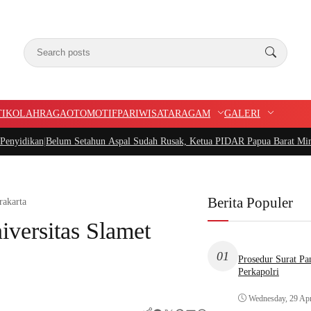
TIK
OLAHRAGA
OTOMOTIF
PARIWISATA
RAGAM
GALERI
lum Setahun Aspal Sudah Rusak, Ketua PIDAR Papua Barat Minta Kajati Papu
Berita Populer
akarta
ersitas Slamet
01
Prosedur Surat P
Perkapolri
Wednesday, 29 Apr