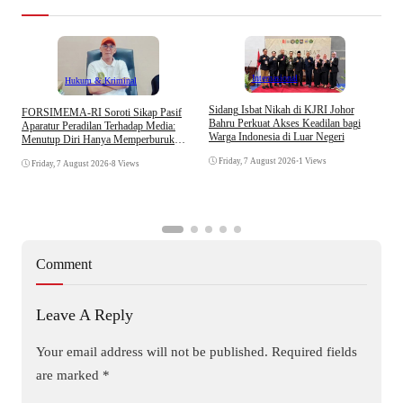
Internasional
Hukum & Kriminal
S
Sidang Isbat Nikah di KJRI Johor
​FORSIMEMA-RI Soroti Sikap Pasif
P
Bahru Perkuat Akses Keadilan bagi
Aparatur Peradilan Terhadap Media:
P
Warga Indonesia di Luar Negeri
Menutup Diri Hanya Memperburuk
D
Citra Lembaga
Friday, 7 August 2026
•
1 Views
Friday, 7 August 2026
•
8 Views
Comment
Leave A Reply
Your email address will not be published.
Required fields
are marked
*