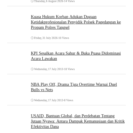
Thursday, 6 August 2026
•
14 Views
Kuasa Hukum Korban Adukan Dugaan
Ketidakprofesionalan Penyidik Polsek Pagedangan ke
Propam Polres Tangsel
Friday, 31 July 2026
•
10 Views
KPI Sesalkan Acara Sahur & Buka Puasa Didominasi
Acara Lawakan
Wednesday, 17 July 2013
•
10 Views
NBA Play Off, Drama Tiga Overtime Warnai Duel
Bulls vs Nets
Wednesday, 17 July 2013
•
8 Views
USAID, Bantuan Global, dan Perdebatan Tentang
Jutaan Nyawa: Antara Dampak Kemanusiaan dan Kritik
Efektivitas Dana