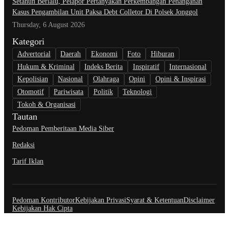
Setahun Berlalu, Pelapor Pertanyakan Perkembangan Penanganan
Kasus Pengambilan Unit Paksa Debt Colletor Di Polsek Jonggol
Thursday, 6 August 2026
Kategori
Advertorial
Daerah
Ekonomi
Foto
Hiburan
Hukum & Kriminal
Indeks Berita
Inspiratif
Internasional
Kepolisian
Nasional
Olahraga
Opini
Opini & Inspirasi
Otomotif
Pariwisata
Politik
Teknologi
Tokoh & Organisasi
Tautan
Pedoman Pemberitaan Media Siber
Redaksi
Tarif Iklan
Pedoman Kontributor
Kebijakan Privasi
Syarat & Ketentuan
Disclaimer
Kebijakan Hak Cipta
@Copyright Jurnal Realitas.com. All Rights Reserved