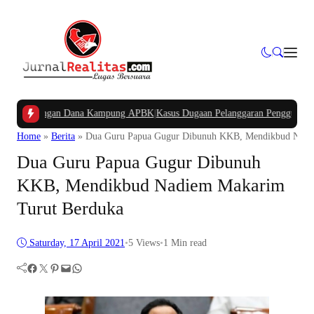
n Potongan Dana Kampung APBK
|
Kasus Dugaan Pelanggaran Penggunaan Jalur U
Home
»
Berita
»
Dua Guru Papua Gugur Dibunuh KKB, Mendikbud Nadi
Dua Guru Papua Gugur Dibunuh
KKB, Mendikbud Nadiem Makarim
Turut Berduka
Saturday, 17 April 2021
•
5
Views
•
1 Min read
Facebook
Twitter
Pinterest
Mail
WhatsApp