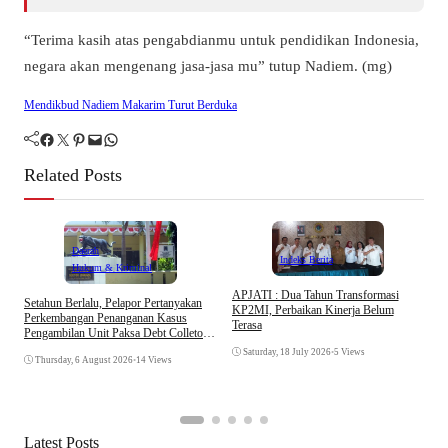
“Terima kasih atas pengabdianmu untuk pendidikan Indonesia,
negara akan mengenang jasa-jasa mu” tutup Nadiem. (mg)
Mendikbud Nadiem Makarim Turut Berduka
Facebook
Twitter
Pinterest
Mail
WhatsApp
Related Posts
Daerah
Indeks Berita
Hukum & Kriminal
APJATI : Dua Tahun Transformasi
I
Setahun Berlalu, Pelapor Pertanyakan
KP2MI, Perbaikan Kinerja Belum
K
Perkembangan Penanganan Kasus
Terasa
H
Pengambilan Unit Paksa Debt Colletor
Di Polsek Jonggol
Saturday, 18 July 2026
•
5 Views
Thursday, 6 August 2026
•
14 Views
Latest Posts