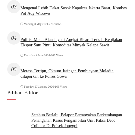
03
Mengenal Lebih Dekat Sosok Kapolres Jakarta Barat, Kombes
Pol Ady Wibowo
Monday, 3 May 2021
•
225 Views
04
Politisi Muda Alan Juyadi Angkat Bicara Terkait Kebijakan
Ekspor Satu Pintu Komoditas Minyak Kelapa Sawit
Thursday, 4 June 2026
•
205 Views
05
Merasa Tertipu, Oknum Jaringan Pembiayaan Moladin
dilaporkan ke Polres Gowa
Tuesday, 27 January 2026
•
163 Views
Pilihan Editor
Setahun Berlalu, Pelapor Pertanyakan Perkembangan
Penanganan Kasus Pengambilan Unit Paksa Debt
Colletor Di Polsek Jonggol