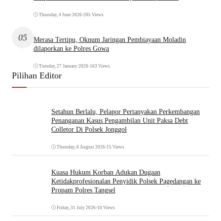
Thursday, 4 June 2026
•
205 Views
05
Merasa Tertipu, Oknum Jaringan Pembiayaan Moladin
dilaporkan ke Polres Gowa
Tuesday, 27 January 2026
•
163 Views
Pilihan Editor
Setahun Berlalu, Pelapor Pertanyakan Perkembangan
Penanganan Kasus Pengambilan Unit Paksa Debt
Colletor Di Polsek Jonggol
Thursday, 6 August 2026
•
15 Views
Kuasa Hukum Korban Adukan Dugaan
Ketidakprofesionalan Penyidik Polsek Pagedangan ke
Propam Polres Tangsel
Friday, 31 July 2026
•
10 Views