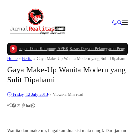
kan Potongan Dana Kampung APBK
|
Kasus Dugaan Pelanggaran Penggunaan Jalur
Home
»
Berita
»
Gaya Make-Up Wanita Modern yang Sulit Dipahami
Gaya Make-Up Wanita Modern yang
Sulit Dipahami
Friday, 12 July 2013
•
7
Views
•
2 Min read
Facebook
Twitter
Pinterest
Mail
WhatsApp
Wanita dan make up, bagaikan dua sisi mata uang!. Dari jaman