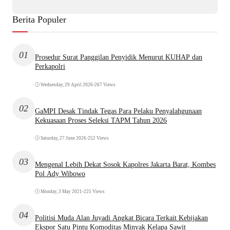
Berita Populer
01
Prosedur Surat Panggilan Penyidik Menurut KUHAP dan
Perkapolri
Wednesday, 29 April 2026
•
267 Views
02
GaMPI Desak Tindak Tegas Para Pelaku Penyalahgunaan
Kekuasaan Proses Seleksi TAPM Tahun 2026
Saturday, 27 June 2026
•
252 Views
03
Mengenal Lebih Dekat Sosok Kapolres Jakarta Barat, Kombes
Pol Ady Wibowo
Monday, 3 May 2021
•
225 Views
04
Politisi Muda Alan Juyadi Angkat Bicara Terkait Kebijakan
Ekspor Satu Pintu Komoditas Minyak Kelapa Sawit