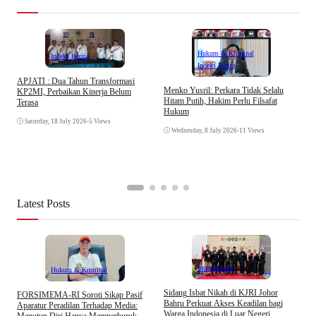
Hukum & Kriminal
Indeks Berita
Indeks Berita
APJATI : Dua Tahun Transformasi
D
Menko Yusril: Perkara Tidak Selalu
KP2MI, Perbaikan Kinerja Belum
k
Hitam Putih, Hakim Perlu Filsafat
Terasa
A
Hukum
I
Saturday, 18 July 2026
•
5 Views
Wednesday, 8 July 2026
•
11 Views
Latest Posts
Internasional
Hukum & Kriminal
S
Sidang Isbat Nikah di KJRI Johor
​FORSIMEMA-RI Soroti Sikap Pasif
P
Bahru Perkuat Akses Keadilan bagi
Aparatur Peradilan Terhadap Media:
P
Warga Indonesia di Luar Negeri