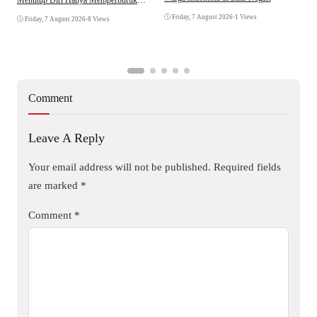
Menutup Diri Hanya Memperburuk
D
Citra Lembaga
Friday, 7 August 2026
•
1 Views
Friday, 7 August 2026
•
8 Views
Comment
Leave A Reply
Your email address will not be published.
Required fields
are marked
*
Comment
*