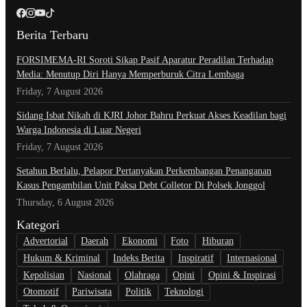
Berita Terbaru
​FORSIMEMA-RI Soroti Sikap Pasif Aparatur Peradilan Terhadap
Media: Menutup Diri Hanya Memperburuk Citra Lembaga
Friday, 7 August 2026
Sidang Isbat Nikah di KJRI Johor Bahru Perkuat Akses Keadilan bagi
Warga Indonesia di Luar Negeri
Friday, 7 August 2026
Setahun Berlalu, Pelapor Pertanyakan Perkembangan Penanganan
Kasus Pengambilan Unit Paksa Debt Colletor Di Polsek Jonggol
Thursday, 6 August 2026
Kategori
Advertorial
Daerah
Ekonomi
Foto
Hiburan
Hukum & Kriminal
Indeks Berita
Inspiratif
Internasional
Kepolisian
Nasional
Olahraga
Opini
Opini & Inspirasi
Otomotif
Pariwisata
Politik
Teknologi