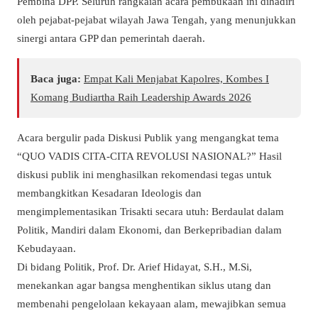
Pembina DPP. Seluruh rangkaian acara pembukaan ini dihadiri
oleh pejabat-pejabat wilayah Jawa Tengah, yang menunjukkan
sinergi antara GPP dan pemerintah daerah.
Baca juga:
Empat Kali Menjabat Kapolres, Kombes I
Komang Budiartha Raih Leadership Awards 2026
Acara bergulir pada Diskusi Publik yang mengangkat tema
“QUO VADIS CITA-CITA REVOLUSI NASIONAL?” Hasil
diskusi publik ini menghasilkan rekomendasi tegas untuk
membangkitkan Kesadaran Ideologis dan
mengimplementasikan Trisakti secara utuh: Berdaulat dalam
Politik, Mandiri dalam Ekonomi, dan Berkepribadian dalam
Kebudayaan.
Di bidang Politik, Prof. Dr. Arief Hidayat, S.H., M.Si,
menekankan agar bangsa menghentikan siklus utang dan
membenahi pengelolaan kekayaan alam, mewajibkan semua