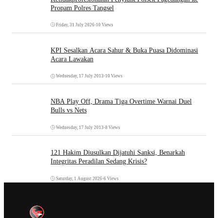
Propam Polres Tangsel
Friday, 31 July 2026
•
10 Views
KPI Sesalkan Acara Sahur & Buka Puasa Didominasi
Acara Lawakan
Wednesday, 17 July 2013
•
10 Views
NBA Play Off, Drama Tiga Overtime Warnai Duel
Bulls vs Nets
Wednesday, 17 July 2013
•
8 Views
121 Hakim Diusulkan Dijatuhi Sanksi, Benarkah
Integritas Peradilan Sedang Krisis?
Saturday, 1 August 2026
•
6 Views