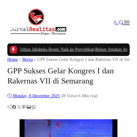
ilitas Jababeka Resmi Naik ke Penyidikan
|
Belum Setahun Aspal Sudah Rusak, 
Home
»
Berita
»
GPP Sukses Gelar Kongres I dan Rakernas VII di Semar
GPP Sukses Gelar Kongres I dan
Rakernas VII di Semarang
Monday, 8 December 2025
•
28
Views
•
6 Min read
Facebook
Twitter
Pinterest
Mail
WhatsApp