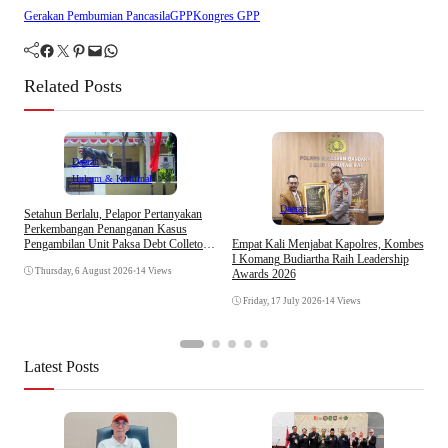
Gerakan Pembumian Pancasila
GPP
Kongres GPP
Facebook
Twitter
Pinterest
Mail
WhatsApp
Related Posts
Daerah
Hukum & Kriminal
Daerah
Setahun Berlalu, Pelapor Pertanyakan
I
Perkembangan Penanganan Kasus
A
Pengambilan Unit Paksa Debt Colletor
Empat Kali Menjabat Kapolres, Kombes
A
Di Polsek Jonggol
I Komang Budiartha Raih Leadership
J
Thursday, 6 August 2026
•
14 Views
Awards 2026
Friday, 17 July 2026
•
14 Views
Latest Posts