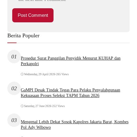
Berita Populer
01
Prosedur Surat Panggilan Penyidik Menurut KUHAP dan
Perkapolri
Wednesday, 29 April 2026
•
265 Views
02
GaMPI Desak Tindak Tegas Para Pelaku Penyalahgunaan
Kekuasaan Proses Seleksi TAPM Tahun 2026
Saturday, 27 June 2026
•
252 Views
03
Mengenal Lebih Dekat Sosok Kapolres Jakarta Barat, Kombes
Pol Ady Wibowo