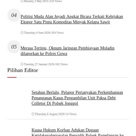
Monday, 3 May 2021
•
223 Views
04
Politisi Muda Alan Juyadi Angkat Bicara Terkait Kebijakan
Ekspor Satu Pintu Komoditas Minyak Kelapa Sawit
Thursday, 4 June 2026
•
204 Views
05
Merasa Tertipu, Oknum Jaringan Pembiayaan Moladin
dilaporkan ke Polres Gowa
Tuesday, 27 January 2026
•
162 Views
Pilihan Editor
Setahun Berlalu, Pelapor Pertanyakan Perkembangan
Penanganan Kasus Pengambilan Unit Paksa Debt
Colletor Di Polsek Jonggol
Thursday, 6 August 2026
•
14 Views
Kuasa Hukum Korban Adukan Dugaan
Ketidakprofesionalan Penyidik Polsek Pagedangan ke