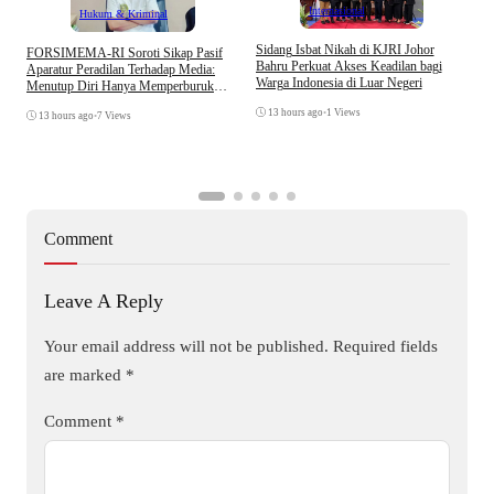
Internasional
Hukum & Kriminal
S
Sidang Isbat Nikah di KJRI Johor
​FORSIMEMA-RI Soroti Sikap Pasif
P
Bahru Perkuat Akses Keadilan bagi
Aparatur Peradilan Terhadap Media:
P
Warga Indonesia di Luar Negeri
Menutup Diri Hanya Memperburuk
D
Citra Lembaga
13 hours ago
•
1 Views
13 hours ago
•
7 Views
Comment
Leave A Reply
Your email address will not be published.
Required fields
are marked
*
Comment
*