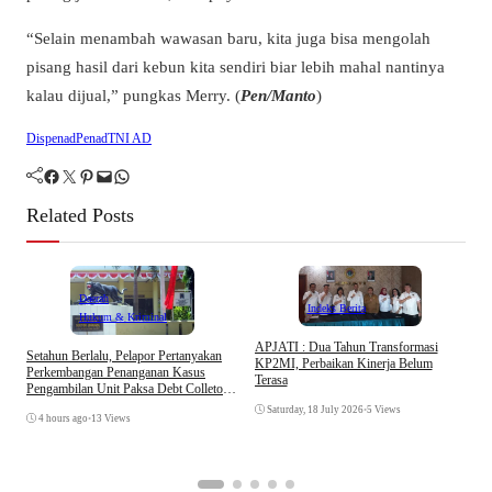
“Selain menambah wawasan baru, kita juga bisa mengolah
pisang hasil dari kebun kita sendiri biar lebih mahal nantinya
kalau dijual,” pungkas Merry. (
Pen/Manto
)
Dispenad
Penad
TNI AD
Facebook
Twitter
Pinterest
Mail
WhatsApp
Related Posts
Daerah
Indeks Berita
Hukum & Kriminal
APJATI : Dua Tahun Transformasi
Setahun Berlalu, Pelapor Pertanyakan
KP2MI, Perbaikan Kinerja Belum
Perkembangan Penanganan Kasus
Terasa
Pengambilan Unit Paksa Debt Colletor
E
Di Polsek Jonggol
I
Saturday, 18 July 2026
•
5 Views
4 hours ago
•
13 Views
A