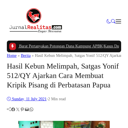
pua Barat Pertanyakan Potongan Dana Kampung APBK
|
Kasus Dugaan Pelangg
Home
»
Berita
»
Hasil Kebun Melimpah, Satgas Yonif 512/QY Ajarkan Ca
Hasil Kebun Melimpah, Satgas Yonif
512/QY Ajarkan Cara Membuat
Kripik Pisang di Perbatasan Papua
Sunday, 11 July 2021
•
2 Min read
Facebook
Twitter
Pinterest
Mail
WhatsApp