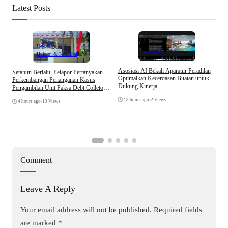
Latest Posts
Daerah
Teknologi
Hukum & Kriminal
Asosiasi AI Bekali Aparatur Peradilan
Setahun Berlalu, Pelapor Pertanyakan
B
Optimalkan Kecerdasan Buatan untuk
Perkembangan Penanganan Kasus
D
Dukung Kinerja
Pengambilan Unit Paksa Debt Colletor
A
Di Polsek Jonggol
18 hours ago
•
2 Views
4 hours ago
•
13 Views
Comment
Leave A Reply
Your email address will not be published.
Required fields
are marked
*