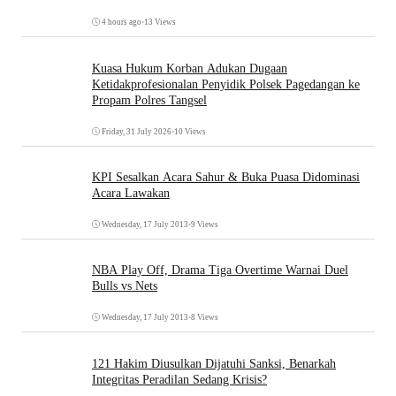
4 hours ago
•
13 Views
Kuasa Hukum Korban Adukan Dugaan
Ketidakprofesionalan Penyidik Polsek Pagedangan ke
Propam Polres Tangsel
Friday, 31 July 2026
•
10 Views
KPI Sesalkan Acara Sahur & Buka Puasa Didominasi
Acara Lawakan
Wednesday, 17 July 2013
•
9 Views
NBA Play Off, Drama Tiga Overtime Warnai Duel
Bulls vs Nets
Wednesday, 17 July 2013
•
8 Views
121 Hakim Diusulkan Dijatuhi Sanksi, Benarkah
Integritas Peradilan Sedang Krisis?