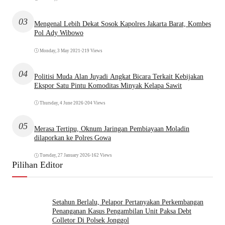
03
Mengenal Lebih Dekat Sosok Kapolres Jakarta Barat, Kombes
Pol Ady Wibowo
Monday, 3 May 2021
•
219 Views
04
Politisi Muda Alan Juyadi Angkat Bicara Terkait Kebijakan
Ekspor Satu Pintu Komoditas Minyak Kelapa Sawit
Thursday, 4 June 2026
•
204 Views
05
Merasa Tertipu, Oknum Jaringan Pembiayaan Moladin
dilaporkan ke Polres Gowa
Tuesday, 27 January 2026
•
162 Views
Pilihan Editor
Setahun Berlalu, Pelapor Pertanyakan Perkembangan
Penanganan Kasus Pengambilan Unit Paksa Debt
Colletor Di Polsek Jonggol