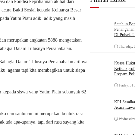
si dan kondisi keprihatinan akibat dari
acara Bakti Sosial kepada Keluarga Besar
pada Yatim Piatu adik- adik yang masih
Setahun Ber
Penanganan 
Di Polsek J
dan merupakan angkatan 5888 mengatakan
Thursday, 
ahagia Dalam Tulusnya Persahabatan.
 Bahagia Dalam Tulusnya Persahabatan artinya
Kuasa Huk
Ketidakprof
uku, agama tapi kita membagikan untuk siapa
Propam Polr
Friday, 31 
 kepada siswa yang Yatim Piatu sebanyak 62
KPI Sesalk
Acara Lawa
o dan santunan ini merupakan bentuk rasa
Wednesday,
ak ada apa-apanya, tapi dari rasa sayang kita,