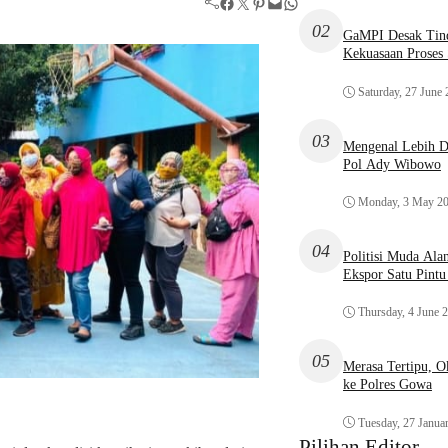
Facebook
Twitter
Pinterest
Mail
WhatsApp
02
GaMPI Desak Tind
Kekuasaan Proses
Saturday, 27 June
03
Mengenal Lebih De
Pol Ady Wibowo
Monday, 3 May 2
04
Politisi Muda Ala
Ekspor Satu Pint
Thursday, 4 June 
05
Merasa Tertipu, 
ke Polres Gowa
Tuesday, 27 Janua
Pilihan Editor