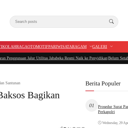
TIK
OLAHRAGA
OTOMOTIF
PARIWISATA
RAGAM
GALERI
r Utilitas Jababeka Resmi Naik ke Penyidikan
|
Belum Setahun Aspal Sudah Rus
Berita Populer
dan Santunan
 Baksos Bagikan
01
Prosedur Surat P
Perkapolri
Wednesday, 29 Apr