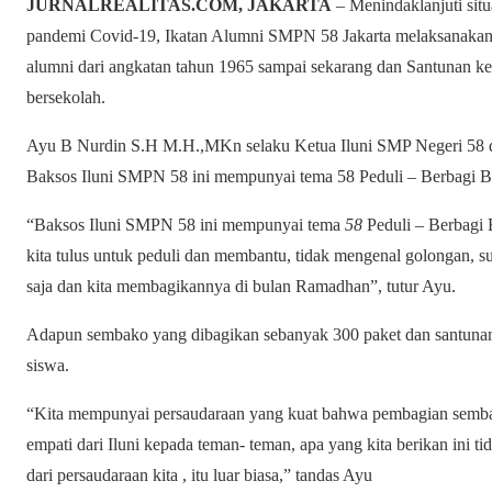
JURNALREALITAS.COM, JAKARTA
– Menindaklanjuti situa
pandemi Covid-19, Ikatan Alumni SMPN 58 Jakarta melaksanakan 
alumni dari angkatan tahun 1965 sampai sekarang dan Santunan ke
bersekolah.
Ayu B Nurdin S.H M.H.,MKn selaku Ketua Iluni SMP Negeri 58 
Baksos Iluni SMPN 58 ini mempunyai tema 58 Peduli – Berbagi B
“Baksos Iluni SMPN 58 ini mempunyai tema
58
Peduli – Berbagi
kita tulus untuk peduli dan membantu, tidak mengenal golongan, s
saja dan kita membagikannya di bulan Ramadhan”, tutur Ayu.
Adapun sembako yang dibagikan sebanyak 300 paket dan santunan
siswa.
“Kita mempunyai persaudaraan yang kuat bahwa pembagian sembak
empati dari Iluni kepada teman- teman, apa yang kita berikan ini tid
dari persaudaraan kita , itu luar biasa,” tandas Ayu