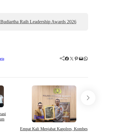
Budiartha Raih Leadership Awards 2026
Facebook
Twitter
Pinterest
Mail
WhatsApp
rta
Daerah
masi
Daerah
lum
IPJI Papua Barat Mint
APH Periksa Oknum W
Empat Kali Menjabat Kapolres, Kombes
Ancam Pengusaha Di M