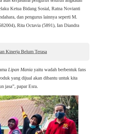
ana atas kerjasama pengurus seluruh angkatan
laku Ketua Bidang Sosial, Ratna Novianti
ndahara, dan pengurus lainnya seperti M.
82004), Rita Octavia (5891), Ian Diandra
an Kinerja Belum Terasa
nama
Lipan Mania
yaitu wadah berbentuk fans
oduk yang dijual akan dibantu untuk kita
n jasa”, papar Esra.