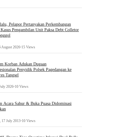
lalu, Pelapor Pertanyakan Perkembangan
Kasus Pengambilan Unit Paksa Debt Colletor
onggol
6 August 2026
•
15 Views
um Korban Adukan Dugaan
esionalan Penyidik Polsek Pagedangan ke
es Tangsel
July 2026
•
10 Views
an Acara Sahur & Buka Puasa Didominasi
kan
 17 July 2013
•
10 Views