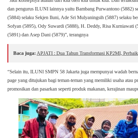
“Jadi konsepnya adalah dari kita oleh kita untuk kita. Dan terlaks
dan pengurus ILUNI lainnya yaitu Bambang Purwantono (5882) se
(5884) selaku Sekjen Iluni, Ade Sri Mulyaningsih (5887) selaku be
Sofyan (5895), Ody Suwardi (5888), H. Deddy, Risa Kurniawati (5
(5891) dan Asep Dani (5879)”, terangnya
Baca juga:
APJATI : Dua Tahun Transformasi KP2MI, Perbaik
“Selain itu, ILUNI SMPN 58 Jakarta juga mempunyai wadah ber
page yang ditujukan bagi teman-teman yang memiliki usaha atau pr
promosikan dan pasarkan seperti produk makanan, kerajinan maupu