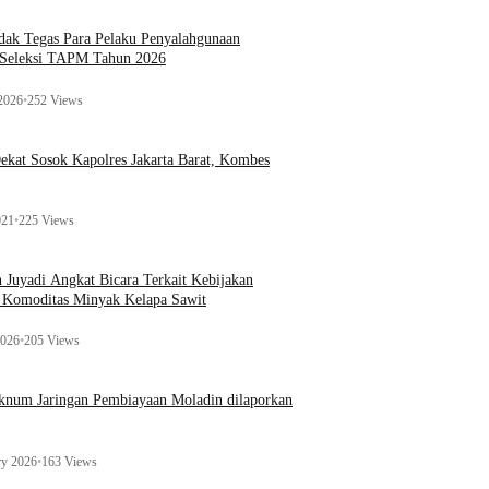
ak Tegas Para Pelaku Penyalahgunaan
 Seleksi TAPM Tahun 2026
 2026
•
252 Views
kat Sosok Kapolres Jakarta Barat, Kombes
021
•
225 Views
n Juyadi Angkat Bicara Terkait Kebijakan
u Komoditas Minyak Kelapa Sawit
2026
•
205 Views
Oknum Jaringan Pembiayaan Moladin dilaporkan
ry 2026
•
163 Views