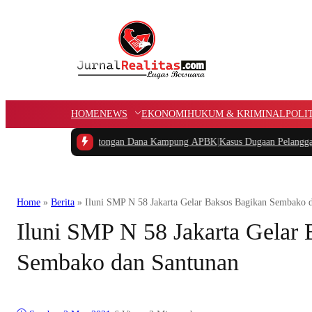
HOME
NEWS
EKONOMI
HUKUM & KRIMINAL
POLI
akan Potongan Dana Kampung APBK
|
Kasus Dugaan Pelanggaran Penggunaan Jalu
Home
»
Berita
»
Iluni SMP N 58 Jakarta Gelar Baksos Bagikan Sembako 
Iluni SMP N 58 Jakarta Gelar
Sembako dan Santunan