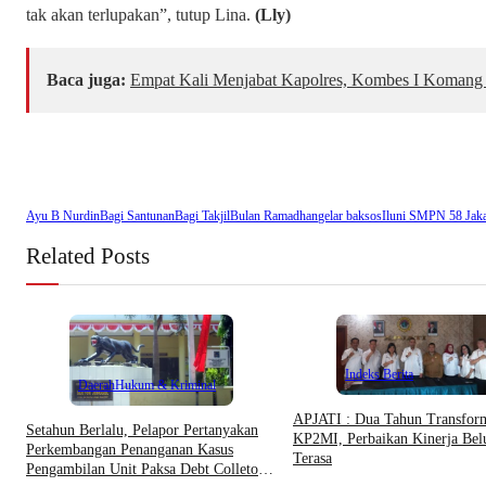
tak akan terlupakan”, tutup Lina.
(Lly)
Baca juga:
Empat Kali Menjabat Kapolres, Kombes I Komang 
Ayu B Nurdin
Bagi Santunan
Bagi Takjil
Bulan Ramadhan
gelar baksos
Iluni SMPN 58 Jaka
Related Posts
Indeks Berita
Daerah
Hukum & Kriminal
APJATI : Dua Tahun Transfor
Setahun Berlalu, Pelapor Pertanyakan
KP2MI, Perbaikan Kinerja Be
Perkembangan Penanganan Kasus
Terasa
Pengambilan Unit Paksa Debt Colletor