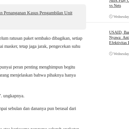
NBA Play O
vs Nets
an Penanganan Kasus Pengambilan Unit
Wednesday,
USAID, Bant
Nyawa: Ant
elum ratusan paket sembako dibagikan, setiap
Efektivitas
i masker, tetap jaga jarak, pengecekan suhu
Wednesday,
unyai peran penting menghimpun begitu
arang menjelaskan bahwa pihaknya hanya
n”. ungkapnya.
mpai sebulan dan dananya pun berasal dari