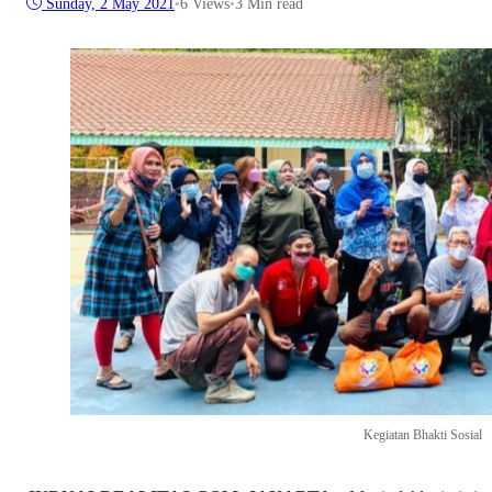
Sunday, 2 May 2021
•
6
Views
•
3 Min read
Kegiatan Bhakti Sosial