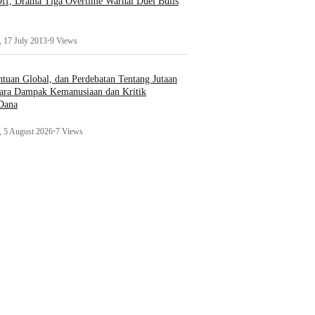
ff, Drama Tiga Overtime Warnai Duel Bulls
 17 July 2013
•
9 Views
uan Global, dan Perdebatan Tentang Jutaan
ara Dampak Kemanusiaan dan Kritik
 Dana
 5 August 2026
•
7 Views