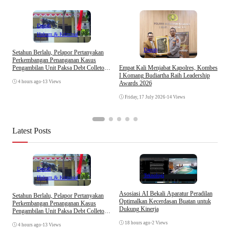
Daerah
Hukum & Kriminal
Daerah
Setahun Berlalu, Pelapor Pertanyakan
I
Perkembangan Penanganan Kasus
A
Pengambilan Unit Paksa Debt Colletor
Empat Kali Menjabat Kapolres, Kombes
A
Di Polsek Jonggol
I Komang Budiartha Raih Leadership
J
4 hours ago
•
13 Views
Awards 2026
Friday, 17 July 2026
•
14 Views
Latest Posts
Daerah
Teknologi
Hukum & Kriminal
Asosiasi AI Bekali Aparatur Peradilan
Setahun Berlalu, Pelapor Pertanyakan
B
Optimalkan Kecerdasan Buatan untuk
Perkembangan Penanganan Kasus
D
Dukung Kinerja
Pengambilan Unit Paksa Debt Colletor
A
Di Polsek Jonggol
18 hours ago
•
2 Views
4 hours ago
•
13 Views