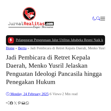
aan Pelanggaran Penggunaan Jalur Utilitas Jababeka Resmi Naik ke Penyidika
Home
»
Berita
»
Jadi Pembicara di Retret Kepala Daerah, Menko Yusril J
Jadi Pembicara di Retret Kepala
Daerah, Menko Yusril Jelaskan
Penguatan Ideologi Pancasila hingga
Penegakan Hukum
Monday, 24 February 2025
•
6
Views
•
2 Min read
Facebook
Twitter
Pinterest
Mail
WhatsApp