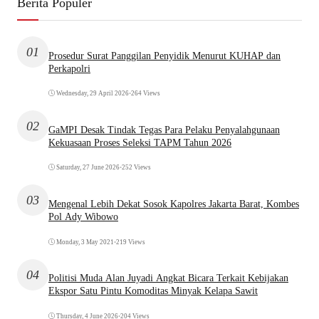
Berita Populer
01
Prosedur Surat Panggilan Penyidik Menurut KUHAP dan
Perkapolri
Wednesday, 29 April 2026
•
264 Views
02
GaMPI Desak Tindak Tegas Para Pelaku Penyalahgunaan
Kekuasaan Proses Seleksi TAPM Tahun 2026
Saturday, 27 June 2026
•
252 Views
03
Mengenal Lebih Dekat Sosok Kapolres Jakarta Barat, Kombes
Pol Ady Wibowo
Monday, 3 May 2021
•
219 Views
04
Politisi Muda Alan Juyadi Angkat Bicara Terkait Kebijakan
Ekspor Satu Pintu Komoditas Minyak Kelapa Sawit
Thursday, 4 June 2026
•
204 Views