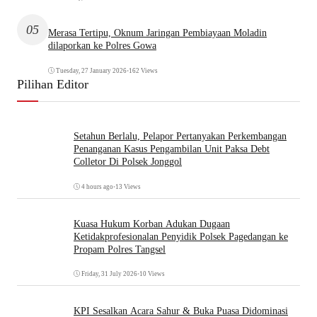
05
Merasa Tertipu, Oknum Jaringan Pembiayaan Moladin
dilaporkan ke Polres Gowa
Tuesday, 27 January 2026
•
162 Views
Pilihan Editor
Setahun Berlalu, Pelapor Pertanyakan Perkembangan
Penanganan Kasus Pengambilan Unit Paksa Debt
Colletor Di Polsek Jonggol
4 hours ago
•
13 Views
Kuasa Hukum Korban Adukan Dugaan
Ketidakprofesionalan Penyidik Polsek Pagedangan ke
Propam Polres Tangsel
Friday, 31 July 2026
•
10 Views
KPI Sesalkan Acara Sahur & Buka Puasa Didominasi