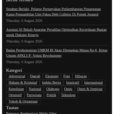
Setahun Berlalu, Pelapor Pertanyakan Perkembangan Penanganan
Kasus Pengambilan Unit Paksa Debt Colletor Di Polsek Jonggol
Thursday, 6 August 2026
Asosiasi AI Bekali Aparatur Peradilan Optimalkan Kecerdasan Buatan
untuk Dukung Kinerja
Thursday, 6 August 2026
Badan Perekonomian UMKM RI Akan Ditetapkan Munas Ke-6, Ketua
Umum APKLI-P: Solusi Revolusioner
Thursday, 6 August 2026
Kategori
Advertorial
Daerah
Ekonomi
Foto
Hiburan
Hukum & Kriminal
Indeks Berita
Inspiratif
Internasional
Kepolisian
Nasional
Olahraga
Opini
Opini & Inspirasi
Otomotif
Pariwisata
Politik
Teknologi
Tokoh & Organisasi
Tautan
Pedoman Pemberitaan Media Siber