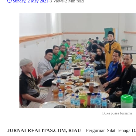
Sunday, 2 May 2021
•
3
Views
•
2 Min read
Buka puasa bersama
JURNALREALITAS.COM, RIAU
– Perguruan Silat Tenaga D