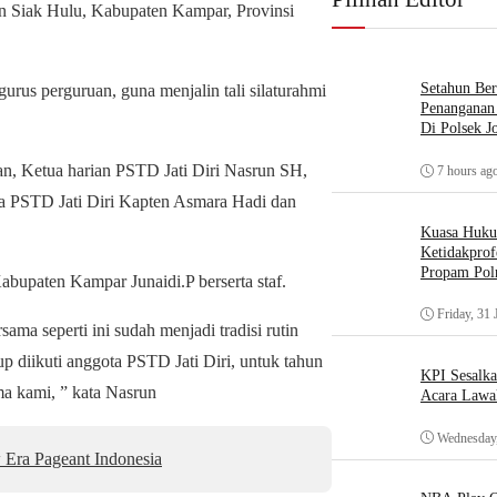
n Siak Hulu, Kabupaten Kampar, Provinsi
Setahun Ber
urus perguruan, guna menjalin tali silaturahmi
Penanganan 
Di Polsek J
an, Ketua harian PSTD Jati Diri Nasrun SH,
7 hours ag
ua PSTD Jati Diri Kapten Asmara Hadi dan
Kuasa Huk
Ketidakprof
Propam Polr
bupaten Kampar Junaidi.P berserta staf.
Friday, 31 
ma seperti ini sudah menjadi tradisi rutin
p diikuti anggota PSTD Jati Diri, untuk tahun
KPI Sesalk
ma kami, ” kata Nasrun
Acara Lawa
Wednesday,
Era Pageant Indonesia