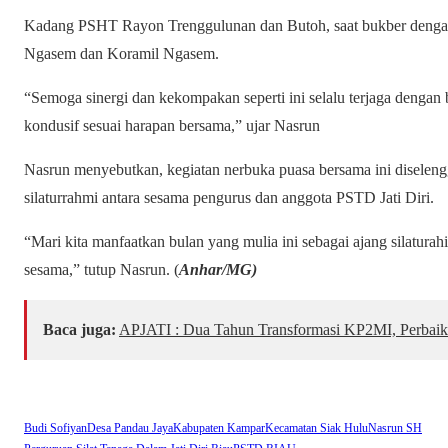
Kadang PSHT Rayon Trenggulunan dan Butoh, saat bukber denga
Ngasem dan Koramil Ngasem.
“Semoga sinergi dan kekompakan seperti ini selalu terjaga dengan 
kondusif sesuai harapan bersama,” ujar Nasrun
Nasrun menyebutkan, kegiatan nerbuka puasa bersama ini diseleng
silaturrahmi antara sesama pengurus dan anggota PSTD Jati Diri.
“Mari kita manfaatkan bulan yang mulia ini sebagai ajang silatur
sesama,” tutup Nasrun. (
Anhar/MG)
Baca juga:
APJATI : Dua Tahun Transformasi KP2MI, Perbaik
Budi Sofiyan
Desa Pandau Jaya
Kabupaten Kampar
Kecamatan Siak Hulu
Nasrun SH