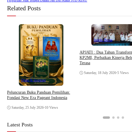
Perguruan Silat Tenaga Dalam Jati Diri Riau
PSTD RIAU
Related Posts
Indeks Berita
APJATI : Dua Tahun Transfor
KP2MI, Perbaikan Kinerja Be
Terasa
Saturday, 18 July 2026
•
5 Views
Opini & Inspirasi
Peluncuran Buku Panduan Pemilihan:
Fondasi New Era Pageant Indonesia
Saturday, 25 July 2026
•
10 Views
Latest Posts