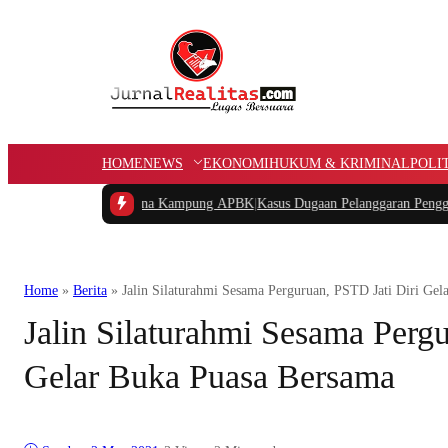
HOME
NEWS
EKONOMI
HUKUM & KRIMINAL
POLI
 Potongan Dana Kampung APBK
|
Kasus Dugaan Pelanggaran Penggunaan Jalur U
Home
»
Berita
»
Jalin Silaturahmi Sesama Perguruan, PSTD Jati Diri Ge
Jalin Silaturahmi Sesama Perg
Gelar Buka Puasa Bersama