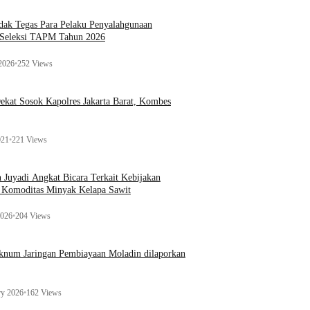
ak Tegas Para Pelaku Penyalahgunaan
 Seleksi TAPM Tahun 2026
 2026
•
252 Views
kat Sosok Kapolres Jakarta Barat, Kombes
021
•
221 Views
n Juyadi Angkat Bicara Terkait Kebijakan
u Komoditas Minyak Kelapa Sawit
2026
•
204 Views
Oknum Jaringan Pembiayaan Moladin dilaporkan
ry 2026
•
162 Views