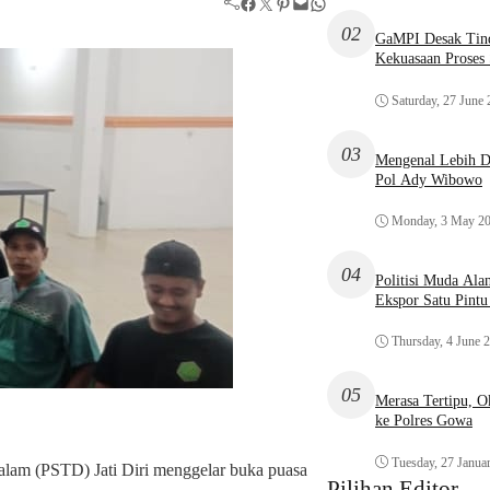
Facebook
Twitter
Pinterest
Mail
WhatsApp
02
GaMPI Desak Tind
Kekuasaan Proses
Saturday, 27 June
03
Mengenal Lebih De
Pol Ady Wibowo
Monday, 3 May 2
04
Politisi Muda Ala
Ekspor Satu Pint
Thursday, 4 June 
05
Merasa Tertipu, 
ke Polres Gowa
Tuesday, 27 Janua
alam (PSTD) Jati Diri menggelar buka puasa
Pilihan Editor