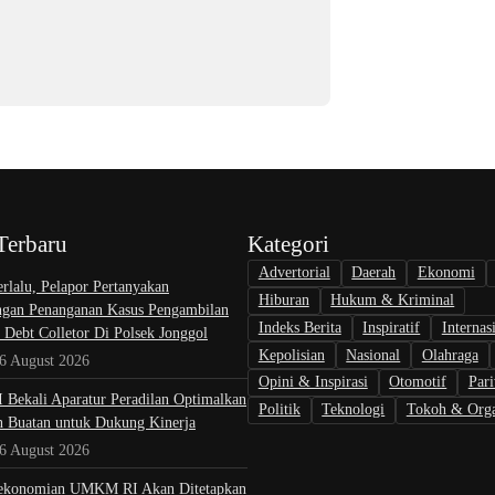
Terbaru
Kategori
Advertorial
Daerah
Ekonomi
rlalu, Pelapor Pertanyakan
Hiburan
Hukum & Kriminal
gan Penanganan Kasus Pengambilan
Indeks Berita
Inspiratif
Internas
 Debt Colletor Di Polsek Jonggol
Kepolisian
Nasional
Olahraga
 6 August 2026
Opini & Inspirasi
Otomotif
Pari
I Bekali Aparatur Peradilan Optimalkan
Politik
Teknologi
Tokoh & Orga
n Buatan untuk Dukung Kinerja
 6 August 2026
ekonomian UMKM RI Akan Ditetapkan