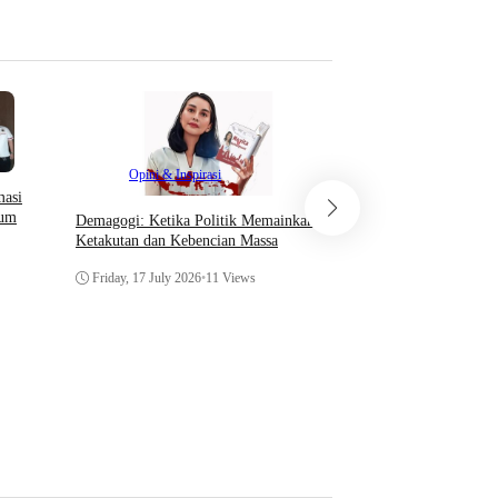
Opini & Inspirasi
Opini & Inspirasi
masi
Di Era Digitalisasi saat
lum
Demagogi: Ketika Politik Memainkan
Institusi agar bijak dan
Ketakutan dan Kebencian Massa
guna terciptanya iklim 
terpercaya
Friday, 17 July 2026
•
11 Views
Saturday, 11 July 2026
•
4