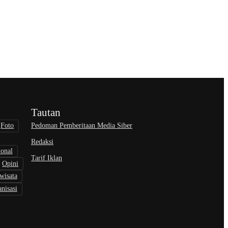
Tautan
Pedoman Pemberitaan Media Siber
Foto
Redaksi
ional
Tarif Iklan
Opini
wisata
nisasi