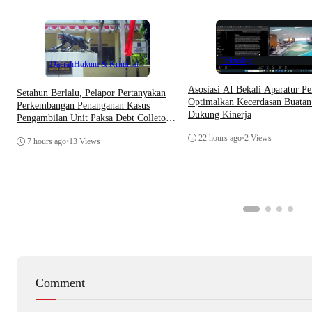
Teknologi
Daerah
Hukum & Kriminal
Asosiasi AI Bekali Aparatur Pe
Setahun Berlalu, Pelapor Pertanyakan
Optimalkan Kecerdasan Buatan
Perkembangan Penanganan Kasus
Dukung Kinerja
Pengambilan Unit Paksa Debt Colletor
Di Polsek Jonggol
22 hours ago
•
2 Views
7 hours ago
•
13 Views
Comment