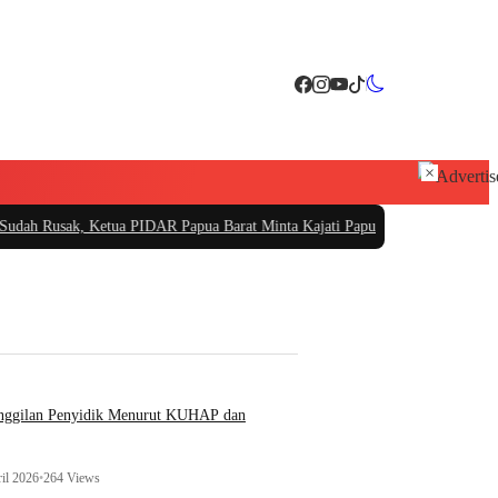
×
 Ketua PIDAR Papua Barat Minta Kajati Papua Periksa PT. Fajar Papua
|
PT Sar
anggilan Penyidik Menurut KUHAP dan
il 2026
•
264 Views