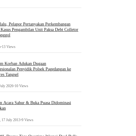
lalu, Pelapor Pertanyakan Perkembangan
Kasus Pengambilan Unit Paksa Debt Colletor
onggol
o
•
13 Views
um Korban Adukan Dugaan
esionalan Penyidik Polsek Pagedangan ke
es Tangsel
July 2026
•
10 Views
an Acara Sahur & Buka Puasa Didominasi
kan
 17 July 2013
•
9 Views