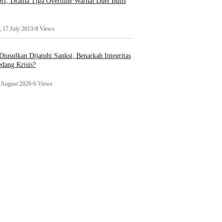
ff, Drama Tiga Overtime Warnai Duel Bulls
 17 July 2013
•
8 Views
iusulkan Dijatuhi Sanksi, Benarkah Integritas
edang Krisis?
1 August 2026
•
6 Views