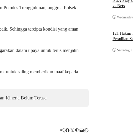
NBA Play O
vs Nets
n Pemdes Trenggulunan, anggota Polsek
Wednesday,
baik. Sehingga tercipta kondisi yang aman,
121 Hakim D
Peradilan S
garakan dalam upaya untuk terus menjalin
Saturday, 
ahim untuk saling memberikan maaf kepada
an Kinerja Belum Terasa
Facebook
Twitter
Pinterest
Mail
WhatsApp