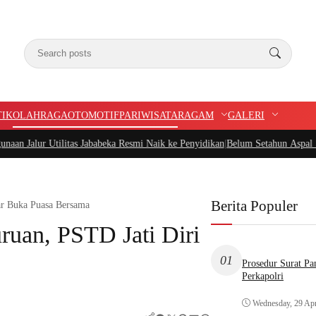
TIK
OLAHRAGA
OTOMOTIF
PARIWISATA
RAGAM
GALERI
tilitas Jababeka Resmi Naik ke Penyidikan
|
Belum Setahun Aspal Sudah Rusak,
Berita Populer
lar Buka Puasa Bersama
uruan, PSTD Jati Diri
01
Prosedur Surat P
Perkapolri
Wednesday, 29 Apr