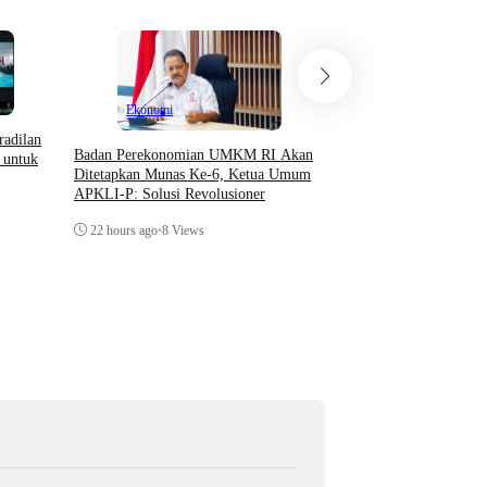
Ekonomi
radilan
Badan Perekonomian UMKM RI Akan
 untuk
Opini
Ditetapkan Munas Ke-6, Ketua Umum
APKLI-P: Solusi Revolusioner
Teori Sosial Denny JA 
22 hours ago
•
8 Views
Demonstrasi Yang Beru
Kerusuhan
22 hours ago
•
3 Views