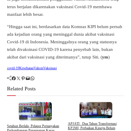
terus berjalan dikarenakan vaksinasi Covid-19 membawa
manfaat lebih besar.
“Hingga saat ini, berdasarkan data Komnas KIPI belum pernah
ada kejadian orang yang meninggal dunia akibat vaksinasi
Covid-19 di Indonesia. Meninggalnya orang yang statusnya
telah divaksinasi COVID-19 karena penyebab lain, bukan
akibat dari vaksinasi yang diterimanya”, tutup Siti. (
ym
)
covid-19
Kesehatan
Vaksin
Vaksinasi
Facebook
Twitter
Pinterest
Mail
WhatsApp
Related Posts
Daerah
Indeks Berita
Hukum & Kriminal
APJATI : Dua Tahun Transformasi
Setahun Berlalu, Pelapor Pertanyakan
KP2MI, Perbaikan Kinerja Belum
Perkembangan Penanganan Kasus