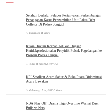
Setahun Berlalu, Pelapor Pertanyakan Perkembangan
Penanganan Kasus Pengambilan Unit Paksa Debt
Colletor Di Polsek Jonggol
1 hours ago
•
11 Views
Kuasa Hukum Korban Adukan Dugaan
Ketidakprofesionalan Penyidik Polsek Pagedangan ke
Propam Polres Tangsel
Friday, 31 July 2026
•
10 Views
KPI Sesalkan Acara Sahur & Buka Puasa Didominasi
Acara Lawakan
Wednesday, 17 July 2013
•
9 Views
NBA Play Off, Drama Tiga Overtime Warnai Duel
Bulls vs Nets