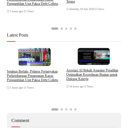
Terasa
Pengambilan Unit Paksa Debt Colletor
E
Di Polsek Jonggol
I
Saturday, 18 July 2026
•
5 Views
1 hours ago
•
11 Views
A
Latest Posts
Daerah
Teknologi
Hukum & Kriminal
Asosiasi AI Bekali Aparatur Peradilan
Setahun Berlalu, Pelapor Pertanyakan
B
Optimalkan Kecerdasan Buatan untuk
Perkembangan Penanganan Kasus
D
Dukung Kinerja
Pengambilan Unit Paksa Debt Colletor
A
Di Polsek Jonggol
16 hours ago
•
2 Views
1 hours ago
•
11 Views
Comment