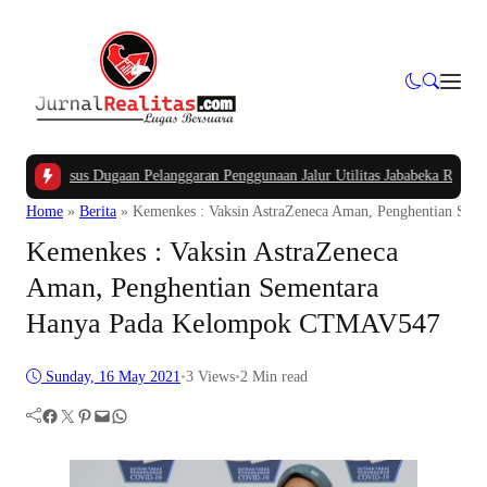
BK
|
Kasus Dugaan Pelanggaran Penggunaan Jalur Utilitas Jababeka Resmi Naik k
Home
»
Berita
»
Kemenkes : Vaksin AstraZeneca Aman, Penghentian S
Kemenkes : Vaksin AstraZeneca
Aman, Penghentian Sementara
Hanya Pada Kelompok CTMAV547
Sunday, 16 May 2021
•
3
Views
•
2 Min read
Facebook
Twitter
Pinterest
Mail
WhatsApp