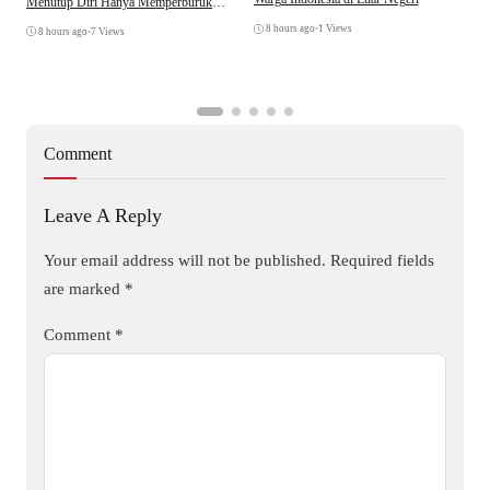
Menutup Diri Hanya Memperburuk
D
Citra Lembaga
8 hours ago
•
1 Views
8 hours ago
•
7 Views
Comment
Leave A Reply
Your email address will not be published.
Required fields
are marked
*
Comment
*