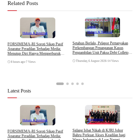
Related Posts
Daerah
Hukum & Kriminal
Hukum & Kriminal
D
Setahun Berlalu, Pelapor Pertanyakan
​FORSIMEMA-RI Soroti Sikap Pasif
B
Perkembangan Penanganan Kasus
Aparatur Peradilan Terhadap Media:
K
Pengambilan Unit Paksa Debt Colletor
Menutup Diri Hanya Memperburuk
Di Polsek Jonggol
Citra Lembaga
Thursday, 6 August 2026
•
14 Views
8 hours ago
•
7 Views
Latest Posts
Internasional
Hukum & Kriminal
S
Sidang Isbat Nikah di KJRI Johor
​FORSIMEMA-RI Soroti Sikap Pasif
P
Bahru Perkuat Akses Keadilan bagi
Aparatur Peradilan Terhadap Media:
P
Warga Indonesia di Luar Negeri