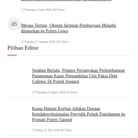
Thursday, 4 June 2026
•
204 Views
05
Merasa Tertipu, Oknum Jaringan Pembiayaan Moladin
dilaporkan ke Polres Gowa
Tuesday, 27 January 2026
•
162 Views
Pilihan Editor
Setahun Berlalu, Pelapor Pertanyakan Perkembangan
Penanganan Kasus Pengambilan Unit Paksa Debt
Colletor Di Polsek Jonggol
Thursday, 6 August 2026
•
14 Views
Kuasa Hukum Korban Adukan Dugaan
Ketidakprofesionalan Penyidik Polsek Pagedangan ke
Propam Polres Tangsel
Friday, 31 July 2026
•
10 Views