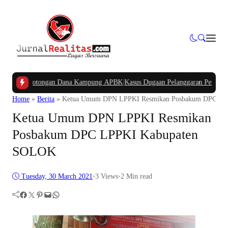
akan Potongan Dana Kampung APBK
|
Kasus Dugaan Pelanggaran Penggunaan Jal
Home
»
Berita
»
Ketua Umum DPN LPPKI Resmikan Posbakum DPC LP
Ketua Umum DPN LPPKI Resmikan
Posbakum DPC LPPKI Kabupaten
SOLOK
Tuesday, 30 March 2021
•
3
Views
•
2 Min read
Facebook
Twitter
Pinterest
Mail
WhatsApp