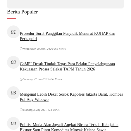
Berita Populer
01
Prosedur Surat Panggilan Penyidik Menurut KUHAP dan
Perkapolri
Wednesday, 29 April 2026
•
265 Views
02
GaMPI Desak Tindak Tegas Para Pelaku Penyalahgunaan
Kekuasaan Proses Seleksi TAPM Tahun 2026
Saturday, 27 June 2026
•
252 Views
03
Mengenal Lebih Dekat Sosok Kapolres Jakarta Barat, Kombes
Pol Ady Wibowo
Monday, 3 May 2021
•
223 Views
04
Politisi Muda Alan Juyadi Angkat Bicara Terkait Kebijakan
Ekspor Satu Pintu Komoditas Minyak Kelapa Sawit