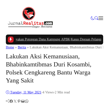
Pertanyakan Potongan Dana Kampung APBK
|
Kasus Dugaan Pelanggaran Penggun
Home
»
Berita
»
Lakukan Aksi Kemanusiaan, Bhabinkamtibmas Duri Kosa
Lakukan Aksi Kemanusiaan,
Bhabinkamtibmas Duri Kosambi,
Polsek Cengkareng Bantu Warga
Yang Sakit
Tuesday, 11 May 2021
•
4
Views
•
2 Min read
Facebook
Twitter
Pinterest
Mail
WhatsApp