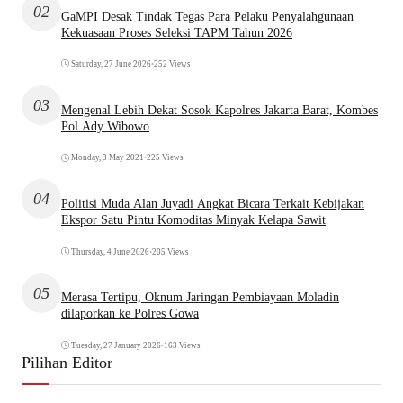
02
GaMPI Desak Tindak Tegas Para Pelaku Penyalahgunaan
Kekuasaan Proses Seleksi TAPM Tahun 2026
Saturday, 27 June 2026
•
252 Views
03
Mengenal Lebih Dekat Sosok Kapolres Jakarta Barat, Kombes
Pol Ady Wibowo
Monday, 3 May 2021
•
225 Views
04
Politisi Muda Alan Juyadi Angkat Bicara Terkait Kebijakan
Ekspor Satu Pintu Komoditas Minyak Kelapa Sawit
Thursday, 4 June 2026
•
205 Views
05
Merasa Tertipu, Oknum Jaringan Pembiayaan Moladin
dilaporkan ke Polres Gowa
Tuesday, 27 January 2026
•
163 Views
Pilihan Editor