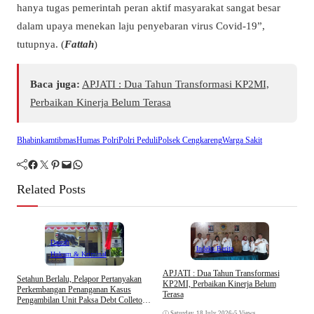
hanya tugas pemerintah peran aktif masyarakat sangat besar
dalam upaya menekan laju penyebaran virus Covid-19”,
tutupnya. (
Fattah
)
Baca juga:
APJATI : Dua Tahun Transformasi KP2MI,
Perbaikan Kinerja Belum Terasa
Bhabinkamtibmas
Humas Polri
Polri Peduli
Polsek Cengkareng
Warga Sakit
Facebook
Twitter
Pinterest
Mail
WhatsApp
Related Posts
Daerah
Indeks Berita
Hukum & Kriminal
APJATI : Dua Tahun Transformasi
Setahun Berlalu, Pelapor Pertanyakan
KP2MI, Perbaikan Kinerja Belum
Perkembangan Penanganan Kasus
Terasa
Pengambilan Unit Paksa Debt Colletor
E
Di Polsek Jonggol
I
Saturday, 18 July 2026
•
5 Views