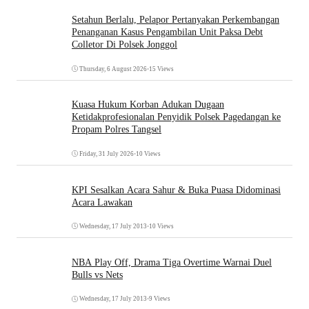
Setahun Berlalu, Pelapor Pertanyakan Perkembangan
Penanganan Kasus Pengambilan Unit Paksa Debt
Colletor Di Polsek Jonggol
Thursday, 6 August 2026
•
15 Views
Kuasa Hukum Korban Adukan Dugaan
Ketidakprofesionalan Penyidik Polsek Pagedangan ke
Propam Polres Tangsel
Friday, 31 July 2026
•
10 Views
KPI Sesalkan Acara Sahur & Buka Puasa Didominasi
Acara Lawakan
Wednesday, 17 July 2013
•
10 Views
NBA Play Off, Drama Tiga Overtime Warnai Duel
Bulls vs Nets
Wednesday, 17 July 2013
•
9 Views