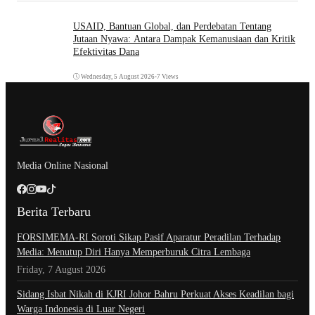
USAID, Bantuan Global, dan Perdebatan Tentang
Jutaan Nyawa: Antara Dampak Kemanusiaan dan Kritik
Efektivitas Dana
Wednesday, 5 August 2026
•
7 Views
Media Online Nasional
Berita Terbaru
​FORSIMEMA-RI Soroti Sikap Pasif Aparatur Peradilan Terhadap
Media: Menutup Diri Hanya Memperburuk Citra Lembaga
Friday, 7 August 2026
Sidang Isbat Nikah di KJRI Johor Bahru Perkuat Akses Keadilan bagi
Warga Indonesia di Luar Negeri