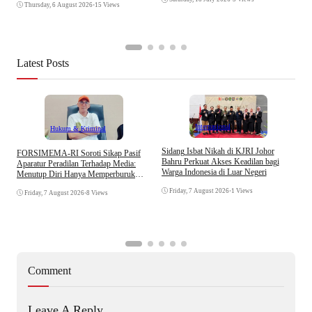
Thursday, 6 August 2026
•
15 Views
A
Latest Posts
Internasional
Hukum & Kriminal
S
Sidang Isbat Nikah di KJRI Johor
​FORSIMEMA-RI Soroti Sikap Pasif
P
Bahru Perkuat Akses Keadilan bagi
Aparatur Peradilan Terhadap Media:
P
Warga Indonesia di Luar Negeri
Menutup Diri Hanya Memperburuk
D
Citra Lembaga
Friday, 7 August 2026
•
1 Views
Friday, 7 August 2026
•
8 Views
Comment
Leave A Reply