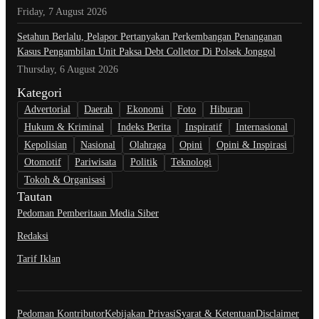
Friday, 7 August 2026
Setahun Berlalu, Pelapor Pertanyakan Perkembangan Penanganan
Kasus Pengambilan Unit Paksa Debt Colletor Di Polsek Jonggol
Thursday, 6 August 2026
Kategori
Advertorial
Daerah
Ekonomi
Foto
Hiburan
Hukum & Kriminal
Indeks Berita
Inspiratif
Internasional
Kepolisian
Nasional
Olahraga
Opini
Opini & Inspirasi
Otomotif
Pariwisata
Politik
Teknologi
Tokoh & Organisasi
Tautan
Pedoman Pemberitaan Media Siber
Redaksi
Tarif Iklan
Pedoman Kontributor
Kebijakan Privasi
Syarat & Ketentuan
Disclaimer