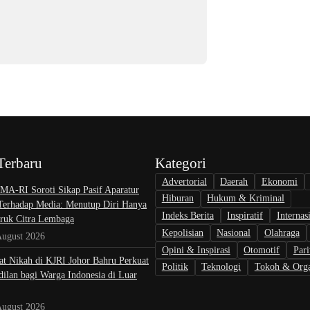
Terbaru
Kategori
Advertorial
Daerah
Ekonomi
A-RI Soroti Sikap Pasif Aparatur
Hiburan
Hukum & Kriminal
 Terhadap Media: Menutup Diri Hanya
Indeks Berita
Inspiratif
Internas
uk Citra Lembaga
Kepolisian
Nasional
Olahraga
August 2026
Opini & Inspirasi
Otomotif
Pari
at Nikah di KJRI Johor Bahru Perkuat
Politik
Teknologi
Tokoh & Orga
ilan bagi Warga Indonesia di Luar
August 2026