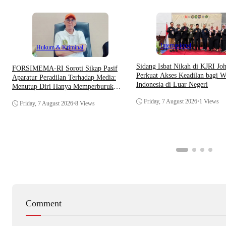
Internasional
Hukum & Kriminal
Sidang Isbat Nikah di KJRI Jo
​FORSIMEMA-RI Soroti Sikap Pasif
Perkuat Akses Keadilan bagi W
Aparatur Peradilan Terhadap Media:
Indonesia di Luar Negeri
Menutup Diri Hanya Memperburuk
Citra Lembaga
Friday, 7 August 2026
•
1 Views
Friday, 7 August 2026
•
8 Views
Comment