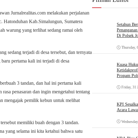
awan Jurnalrealitas.com melakukan perjalanan
ec. Hatonduhan Kab.Simalungun, Sumatera
Setahun Ber
uah warung yang terlihat sedang ramai oleh
Penanganan 
Di Polsek J
Thursday, 
sedang terjadi di desa tersebut, dan ternyata
ru pertama kali ini terjadi di desa
Kuasa Huk
Ketidakprof
Propam Polr
erbuah 3 tandan, dan hal ini pertama kali
Friday, 31 
 rasa penasaran dan ingin mengetahui tentang
an mengajak pemilik kebun untuk melihat
KPI Sesalk
Acara Lawa
Wednesday,
 tersebut memiliki buah dengan 3 tandan.
na yang selama ini kita ketahui bahwa satu