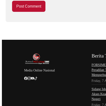
Berita 
​FORSIMEM
Peradilan
Media Online Nasional
Memperbur
Friday, 7 
Sidang Isb
Akses Kead
Negeri
Friday, 7 