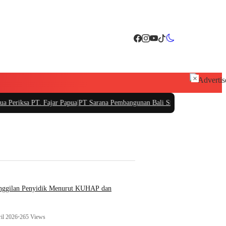
×
 Fajar Papua
|
PT Sarana Pembangunan Bali Siapkan Investasi Rp250 Miliar, Per
anggilan Penyidik Menurut KUHAP dan
il 2026
•
265 Views