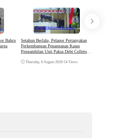
Teknologi
Daerah
Hukum & Kriminal
Asosiasi AI Bekali Apa
Setahun Berlalu, Pelapor Pertanyakan
hor Bahru
Optimalkan Kecerdasan
Perkembangan Penanganan Kasus
arga
Dukung Kinerja
Pengambilan Unit Paksa Debt Colletor
Di Polsek Jonggol
Thursday, 6 August 202
Thursday, 6 August 2026
•
14 Views