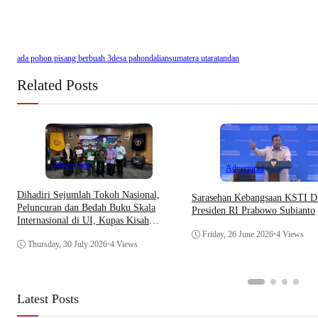
ada pohon pisang berbuah 3
desa pahondalian
sumatera utara
tandan
Related Posts
Advertorial
Advertorial
Dihadiri Sejumlah Tokoh Nasional,
Sarasehan Kebangsaan KSTI Di
Peluncuran dan Bedah Buku Skala
Presiden RI Prabowo Subianto
Internasional di UI, Kupas Kisah
Perjalanan Muhammad Ja’far Hasibuan
Friday, 26 June 2026
•
4 Views
Thursday, 30 July 2026
•
4 Views
Latest Posts