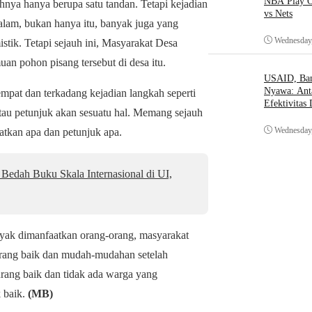
NBA Play O
nya hanya berupa satu tandan. Tetapi kejadian
vs Nets
 alam, bukan hanya itu, banyak juga yang
Wednesday,
ik. Tetapi sejauh ini, Masyarakat Desa
an pohon pisang tersebut di desa itu.
USAID, Bant
Nyawa: Ant
tempat dan terkadang kejadian langkah seperti
Efektivitas
 atau petunjuk akan sesuatu hal. Memang sejauh
Wednesday,
ratkan apa dan petunjuk apa.
Bedah Buku Skala Internasional di UI,
nyak dimanfaatkan orang-orang, masyarakat
kurang baik dan mudah-mudahan setelah
rang baik dan tidak ada warga yang
 baik.
(MB)