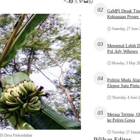
Facebook
Twitter
Pinterest
Mail
WhatsApp
02
GaMPI Desak Tind
Kekuasaan Proses
Saturday, 27 June
03
Mengenal Lebih De
Pol Ady Wibowo
Monday, 3 May 2
04
Politisi Muda Ala
Ekspor Satu Pint
Thursday, 4 June 
05
Merasa Tertipu, 
ke Polres Gowa
Tuesday, 27 Janua
Di Desa Parhondalian
Pilihan Editor