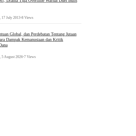
ff, Drama Tiga Overtime Warnai Duel Bulls
 17 July 2013
•
8 Views
uan Global, dan Perdebatan Tentang Jutaan
ara Dampak Kemanusiaan dan Kritik
 Dana
 5 August 2026
•
7 Views