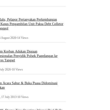
lalu, Pelapor Pertanyakan Perkembangan
Kasus Pengambilan Unit Paksa Debt Colletor
onggol
6 August 2026
•
14 Views
um Korban Adukan Dugaan
esionalan Penyidik Polsek Pagedangan ke
es Tangsel
July 2026
•
10 Views
an Acara Sahur & Buka Puasa Didominasi
kan
 17 July 2013
•
10 Views