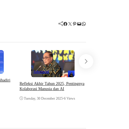
Facebook
Twitter
Pinterest
Mail
WhatsApp
Advertorial
Advertorial
hadiri
TEI ke-40 Resmi Dibuk
Refleksi Akhir Tahun 2025, Pentingnya
Keunggulan Produk Ind
Kolaborasi Manusia dan AI
Batas
Tuesday, 30 December 2025
•
6 Views
Thursday, 16 October 2