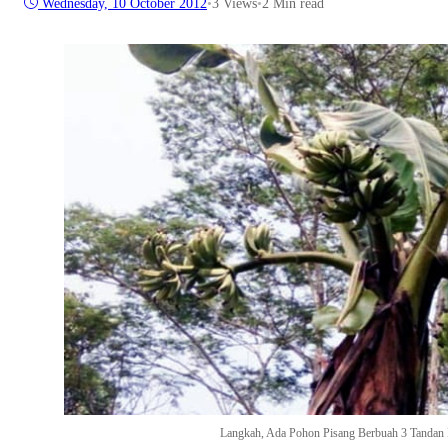
Wednesday, 10 October 2012
•
3
Views
•
2 Min read
Langkah, Ada Pohon Pisang Berbuah 3 Tandan 