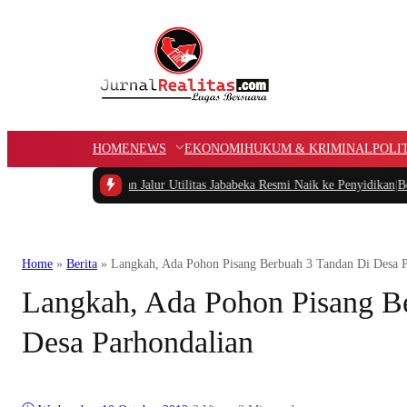
HOME
NEWS
EKONOMI
HUKUM & KRIMINAL
POLI
Penggunaan Jalur Utilitas Jababeka Resmi Naik ke Penyidikan
|
Belum Setahun 
Home
»
Berita
»
Langkah, Ada Pohon Pisang Berbuah 3 Tandan Di Desa P
Langkah, Ada Pohon Pisang B
Desa Parhondalian