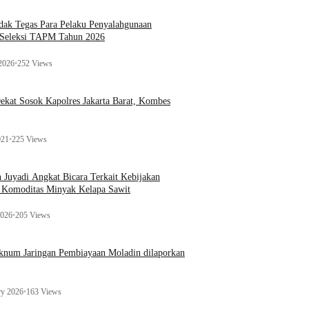
ak Tegas Para Pelaku Penyalahgunaan
 Seleksi TAPM Tahun 2026
 2026
•
252 Views
kat Sosok Kapolres Jakarta Barat, Kombes
021
•
225 Views
n Juyadi Angkat Bicara Terkait Kebijakan
u Komoditas Minyak Kelapa Sawit
2026
•
205 Views
Oknum Jaringan Pembiayaan Moladin dilaporkan
ry 2026
•
163 Views