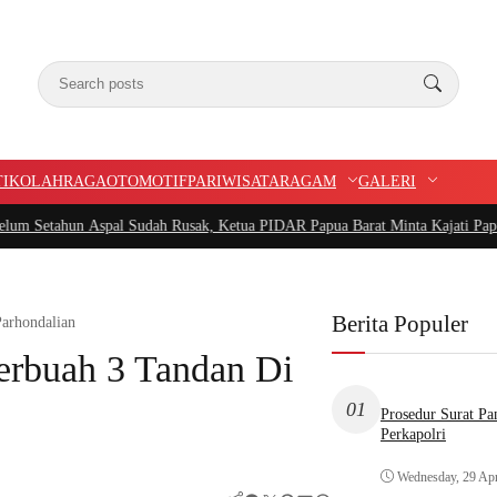
TIK
OLAHRAGA
OTOMOTIF
PARIWISATA
RAGAM
GALERI
Aspal Sudah Rusak, Ketua PIDAR Papua Barat Minta Kajati Papua Periksa PT.
Berita Populer
arhondalian
erbuah 3 Tandan Di
01
Prosedur Surat P
Perkapolri
Wednesday, 29 Apr