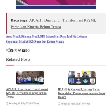
Baca juga:
APJATI : Dua Tahun Transformasi KP2MI,
Perbaikan Kinerja Belum Terasa
Arus Mudik
Dilarang Mudik
DKI Jakarta
Hari Raya Idul Fitri
Lebaran
Saya tidak Mudik
SIKM
Surat Izin Keluar Masuk
Facebook
Twitter
Pinterest
Mail
WhatsApp
Related Posts
Indeks Berita
Nasional
APJATI : Dua Tahun Transformasi
IKAHI & Kemendikdasmen Bahas
S
KP2MI, Perbaikan Kinerja Belum
Kemudahan Perpindahan Sekolah Anak
P
Terasa
Hakim
P
Saturday, 18 July 2026
•
5 Views
Friday, 17 July 2026
•
10 Views