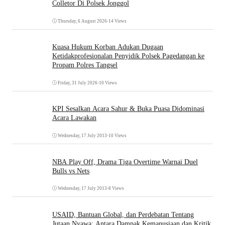
Colletor Di Polsek Jonggol
Thursday, 6 August 2026
•
14 Views
Kuasa Hukum Korban Adukan Dugaan
Ketidakprofesionalan Penyidik Polsek Pagedangan ke
Propam Polres Tangsel
Friday, 31 July 2026
•
10 Views
KPI Sesalkan Acara Sahur & Buka Puasa Didominasi
Acara Lawakan
Wednesday, 17 July 2013
•
10 Views
NBA Play Off, Drama Tiga Overtime Warnai Duel
Bulls vs Nets
Wednesday, 17 July 2013
•
8 Views
USAID, Bantuan Global, dan Perdebatan Tentang
Jutaan Nyawa: Antara Dampak Kemanusiaan dan Kritik