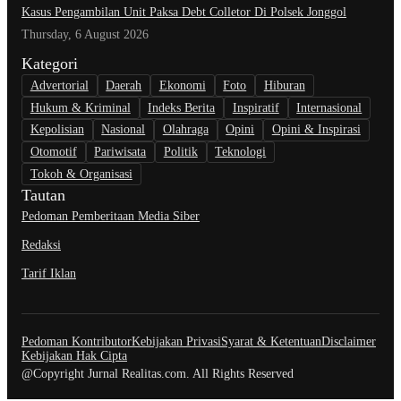
Kasus Pengambilan Unit Paksa Debt Colletor Di Polsek Jonggol
Thursday, 6 August 2026
Kategori
Advertorial
Daerah
Ekonomi
Foto
Hiburan
Hukum & Kriminal
Indeks Berita
Inspiratif
Internasional
Kepolisian
Nasional
Olahraga
Opini
Opini & Inspirasi
Otomotif
Pariwisata
Politik
Teknologi
Tokoh & Organisasi
Tautan
Pedoman Pemberitaan Media Siber
Redaksi
Tarif Iklan
Pedoman Kontributor
Kebijakan Privasi
Syarat & Ketentuan
Disclaimer
Kebijakan Hak Cipta
@Copyright Jurnal Realitas.com. All Rights Reserved