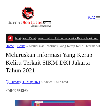
elanggaran Penggunaan Jalur Utilitas Jababeka Resmi Naik ke Penyidikan
|
Bel
Home
»
Berita
»
Meluruskan Informasi Yang Kerap Keliru Terkait SIKM 
Meluruskan Informasi Yang Kerap
Keliru Terkait SIKM DKI Jakarta
Tahun 2021
Tuesday, 11 May 2021
•
6
Views
•
1 Min read
Facebook
Twitter
Pinterest
Mail
WhatsApp