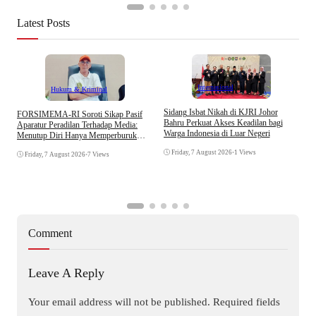
Latest Posts
Internasional
Hukum & Kriminal
S
Sidang Isbat Nikah di KJRI Johor
​FORSIMEMA-RI Soroti Sikap Pasif
P
Bahru Perkuat Akses Keadilan bagi
Aparatur Peradilan Terhadap Media:
P
Warga Indonesia di Luar Negeri
Menutup Diri Hanya Memperburuk
D
Citra Lembaga
Friday, 7 August 2026
•
1 Views
Friday, 7 August 2026
•
7 Views
Comment
Leave A Reply
Your email address will not be published.
Required fields