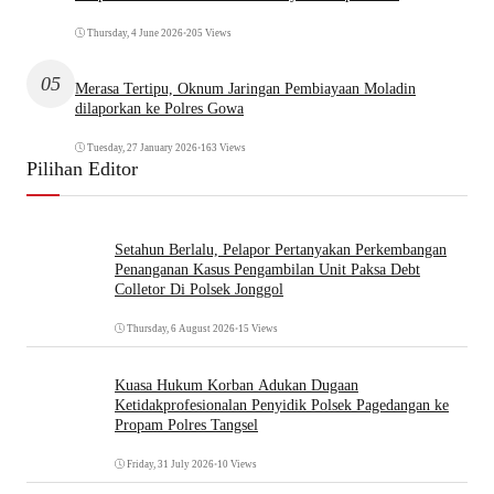
Thursday, 4 June 2026
•
205 Views
05
Merasa Tertipu, Oknum Jaringan Pembiayaan Moladin
dilaporkan ke Polres Gowa
Tuesday, 27 January 2026
•
163 Views
Pilihan Editor
Setahun Berlalu, Pelapor Pertanyakan Perkembangan
Penanganan Kasus Pengambilan Unit Paksa Debt
Colletor Di Polsek Jonggol
Thursday, 6 August 2026
•
15 Views
Kuasa Hukum Korban Adukan Dugaan
Ketidakprofesionalan Penyidik Polsek Pagedangan ke
Propam Polres Tangsel
Friday, 31 July 2026
•
10 Views