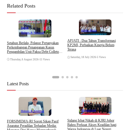
Related Posts
Daerah
Indeks Berita
Hukum & Kriminal
APJATI : Dua Tahun Transformasi
Setahun Berlalu, Pelapor Pertanyakan
KP2MI, Perbaikan Kinerja Belum
Perkembangan Penanganan Kasus
Terasa
Pengambilan Unit Paksa Debt Colletor
E
Di Polsek Jonggol
I
Saturday, 18 July 2026
•
5 Views
Thursday, 6 August 2026
•
15 Views
A
Latest Posts
Internasional
Hukum & Kriminal
S
Sidang Isbat Nikah di KJRI Johor
​FORSIMEMA-RI Soroti Sikap Pasif
P
Bahru Perkuat Akses Keadilan bagi
Aparatur Peradilan Terhadap Media:
P
Warga Indonesia di Luar Negeri