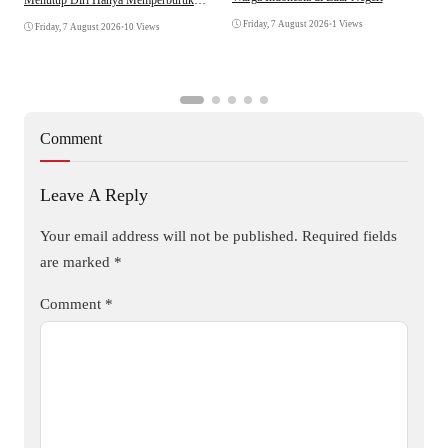
Menutup Diri Hanya Memperburuk
D
Citra Lembaga
Friday, 7 August 2026
•
1 Views
Friday, 7 August 2026
•
10 Views
Comment
Leave A Reply
Your email address will not be published.
Required fields
are marked
*
Comment
*