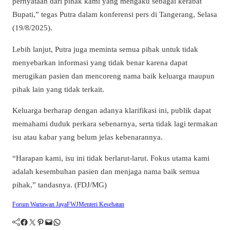
pernyataan dari pihak kami yang mengaku sebagai kerabat
Bupati,” tegas Putra dalam konferensi pers di Tangerang, Selasa
(19/8/2025).
Lebih lanjut, Putra juga meminta semua pihak untuk tidak
menyebarkan informasi yang tidak benar karena dapat
merugikan pasien dan mencoreng nama baik keluarga maupun
pihak lain yang tidak terkait.
Keluarga berharap dengan adanya klarifikasi ini, publik dapat
memahami duduk perkara sebenarnya, serta tidak lagi termakan
isu atau kabar yang belum jelas kebenarannya.
“Harapan kami, isu ini tidak berlarut-larut. Fokus utama kami
adalah kesembuhan pasien dan menjaga nama baik semua
pihak,” tandasnya. (FDJ/MG)
Forum Wartawan Jaya
FWJ
Menteri Kesehatan
Facebook
Twitter
Pinterest
Mail
WhatsApp