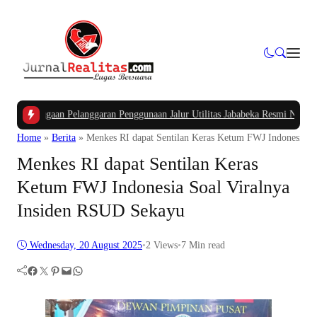
aan Pelanggaran Penggunaan Jalur Utilitas Jababeka Resmi Naik ke Penyidika
Home
»
Berita
»
Menkes RI dapat Sentilan Keras Ketum FWJ Indonesia S
Menkes RI dapat Sentilan Keras
Ketum FWJ Indonesia Soal Viralnya
Insiden RSUD Sekayu
Wednesday, 20 August 2025
•
2
Views
•
7 Min read
Facebook
Twitter
Pinterest
Mail
WhatsApp