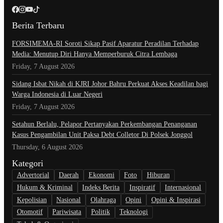
Berita Terbaru
​FORSIMEMA-RI Soroti Sikap Pasif Aparatur Peradilan Terhadap
Media: Menutup Diri Hanya Memperburuk Citra Lembaga
Friday, 7 August 2026
Sidang Isbat Nikah di KJRI Johor Bahru Perkuat Akses Keadilan bagi
Warga Indonesia di Luar Negeri
Friday, 7 August 2026
Setahun Berlalu, Pelapor Pertanyakan Perkembangan Penanganan
Kasus Pengambilan Unit Paksa Debt Colletor Di Polsek Jonggol
Thursday, 6 August 2026
Kategori
Advertorial
Daerah
Ekonomi
Foto
Hiburan
Hukum & Kriminal
Indeks Berita
Inspiratif
Internasional
Kepolisian
Nasional
Olahraga
Opini
Opini & Inspirasi
Otomotif
Pariwisata
Politik
Teknologi