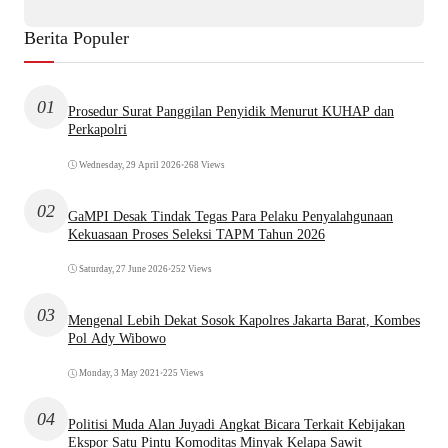
Berita Populer
01
Prosedur Surat Panggilan Penyidik Menurut KUHAP dan
Perkapolri
Wednesday, 29 April 2026
•
268 Views
02
GaMPI Desak Tindak Tegas Para Pelaku Penyalahgunaan
Kekuasaan Proses Seleksi TAPM Tahun 2026
Saturday, 27 June 2026
•
252 Views
03
Mengenal Lebih Dekat Sosok Kapolres Jakarta Barat, Kombes
Pol Ady Wibowo
Monday, 3 May 2021
•
225 Views
04
Politisi Muda Alan Juyadi Angkat Bicara Terkait Kebijakan
Ekspor Satu Pintu Komoditas Minyak Kelapa Sawit