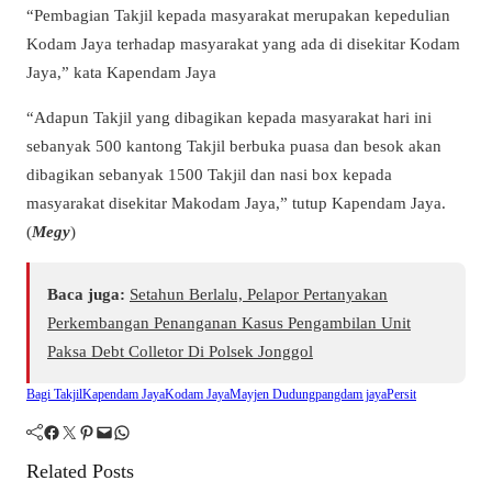
“Pembagian Takjil kepada masyarakat merupakan kepedulian
Kodam Jaya terhadap masyarakat yang ada di disekitar Kodam
Jaya,” kata Kapendam Jaya
“Adapun Takjil yang dibagikan kepada masyarakat hari ini
sebanyak 500 kantong Takjil berbuka puasa dan besok akan
dibagikan sebanyak 1500 Takjil dan nasi box kepada
masyarakat disekitar Makodam Jaya,” tutup Kapendam Jaya.
(
Megy
)
Baca juga:
Setahun Berlalu, Pelapor Pertanyakan
Perkembangan Penanganan Kasus Pengambilan Unit
Paksa Debt Colletor Di Polsek Jonggol
Bagi Takjil
Kapendam Jaya
Kodam Jaya
Mayjen Dudung
pangdam jaya
Persit
Facebook
Twitter
Pinterest
Mail
WhatsApp
Related Posts