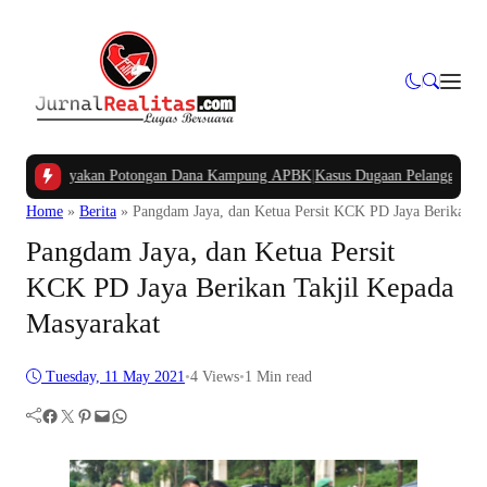
Pertanyakan Potongan Dana Kampung APBK
|
Kasus Dugaan Pelanggaran Penggu
Home
»
Berita
»
Pangdam Jaya, dan Ketua Persit KCK PD Jaya Berikan T
Pangdam Jaya, dan Ketua Persit
KCK PD Jaya Berikan Takjil Kepada
Masyarakat
Tuesday, 11 May 2021
•
4
Views
•
1 Min read
Facebook
Twitter
Pinterest
Mail
WhatsApp