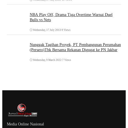
NBA Play Off, Drama Tiga Overtime Warnai Duel
Bulls vs Nets
Wednesday, 17 July 2013
•
9 Views
Nunggak Tagihan Proyek, PT Pembangunan Perumahan
(Persero)Tbk Bersama Rekanan Digugat ke PN Jakbar
Wednesday, 9 March 2022
•
7 Views
Media Online Nasional