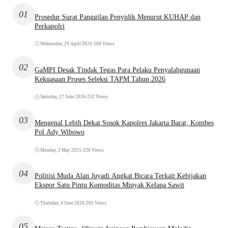
01
Prosedur Surat Panggilan Penyidik Menurut KUHAP dan
Perkapolri
Wednesday, 29 April 2026
•
269 Views
02
GaMPI Desak Tindak Tegas Para Pelaku Penyalahgunaan
Kekuasaan Proses Seleksi TAPM Tahun 2026
Saturday, 27 June 2026
•
252 Views
03
Mengenal Lebih Dekat Sosok Kapolres Jakarta Barat, Kombes
Pol Ady Wibowo
Monday, 3 May 2021
•
226 Views
04
Politisi Muda Alan Juyadi Angkat Bicara Terkait Kebijakan
Ekspor Satu Pintu Komoditas Minyak Kelapa Sawit
Thursday, 4 June 2026
•
205 Views
05