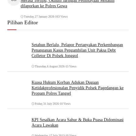
Merasa Tertipu, Oknum Jaringan Pembiayaan Moladin
dilaporkan ke Polres Gowa
Tuesday, 27 January 2026
•
163 Views
Pilihan Editor
Setahun Berlalu, Pelapor Pertanyakan Perkembangan
Penanganan Kasus Pengambilan Unit Paksa Debt
Colletor Di Polsek Jonggol
Thursday, 6 August 2026
•
15 Views
Kuasa Hukum Korban Adukan Dugaan
Ketidakprofesionalan Penyidik Polsek Pagedangan ke
Propam Polres Tangsel
Friday, 31 July 2026
•
10 Views
KPI Sesalkan Acara Sahur & Buka Puasa Didominasi
Acara Lawakan
Wednesday, 17 July 2013
•
10 Views