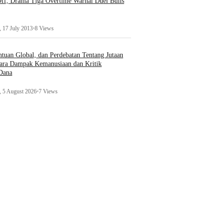
ff, Drama Tiga Overtime Warnai Duel Bulls
 17 July 2013
•
8 Views
uan Global, dan Perdebatan Tentang Jutaan
ara Dampak Kemanusiaan dan Kritik
 Dana
 5 August 2026
•
7 Views