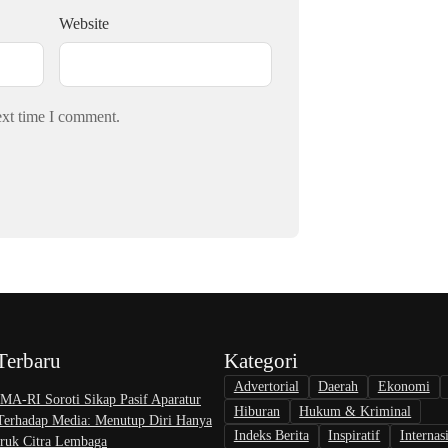
Website
ext time I comment.
Terbaru
Kategori
Advertorial
Daerah
Ekonomi
A-RI Soroti Sikap Pasif Aparatur
Hiburan
Hukum & Kriminal
 Terhadap Media: Menutup Diri Hanya
Indeks Berita
Inspiratif
Internas
uk Citra Lembaga