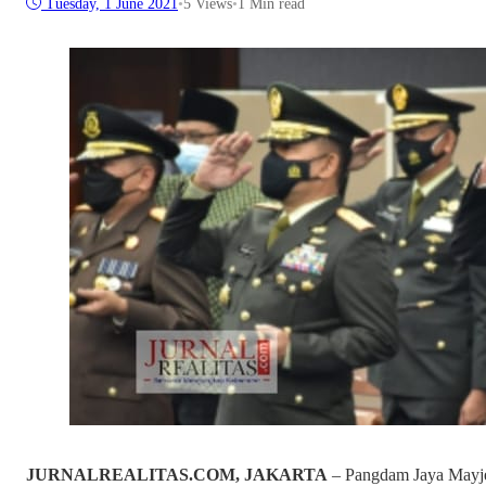
Tuesday, 1 June 2021
•
5
Views
•
1 Min read
JURNALREALITAS.COM, JAKARTA
– Pangdam Jaya Mayj