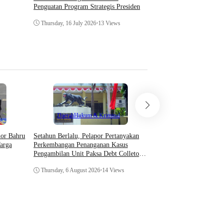
Hitam Putih, Hakim Per
Penguatan Program Strategis Presiden
Hukum
Thursday, 16 July 2026
•
13 Views
Wednesday, 8 July 2026
•
Teknologi
Daerah
Hukum & Kriminal
Asosiasi AI Bekali Apa
Setahun Berlalu, Pelapor Pertanyakan
hor Bahru
Optimalkan Kecerdasan
Perkembangan Penanganan Kasus
arga
Dukung Kinerja
Pengambilan Unit Paksa Debt Colletor
Di Polsek Jonggol
Thursday, 6 August 202
Thursday, 6 August 2026
•
14 Views