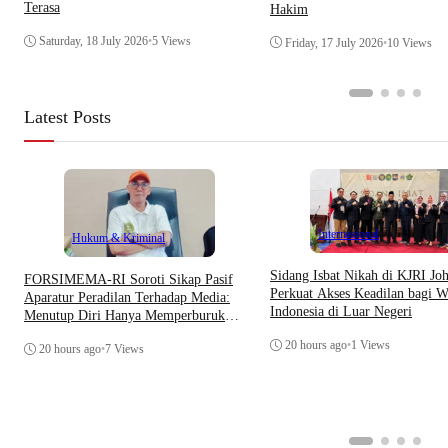
Terasa
Hakim
Saturday, 18 July 2026
•
5 Views
Friday, 17 July 2026
•
10 Views
Latest Posts
Internasional
Hukum & Kriminal
Sidang Isbat Nikah di KJRI Jo
​FORSIMEMA-RI Soroti Sikap Pasif
Perkuat Akses Keadilan bagi W
Aparatur Peradilan Terhadap Media:
Indonesia di Luar Negeri
Menutup Diri Hanya Memperburuk
Citra Lembaga
20 hours ago
•
1 Views
20 hours ago
•
7 Views