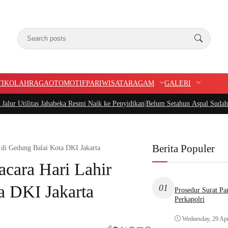
TIK
OLAHRAGA
OTOMOTIF
PARIWISATA
RAGAM
GALERI
s Jababeka Resmi Naik ke Penyidikan
|
Belum Setahun Aspal Sudah Rusak, Ketua
Berita Populer
 di Gedung Balai Kota DKI Jakarta
cara Hari Lahir
a DKI Jakarta
01
Prosedur Surat P
Perkapolri
Wednesday, 29 Apr