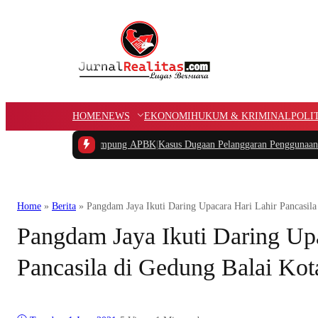
HOME
NEWS
EKONOMI
HUKUM & KRIMINAL
POLI
ngan Dana Kampung APBK
|
Kasus Dugaan Pelanggaran Penggunaan Jalur Utilita
Home
»
Berita
»
Pangdam Jaya Ikuti Daring Upacara Hari Lahir Pancasila
Pangdam Jaya Ikuti Daring Upa
Pancasila di Gedung Balai Kot