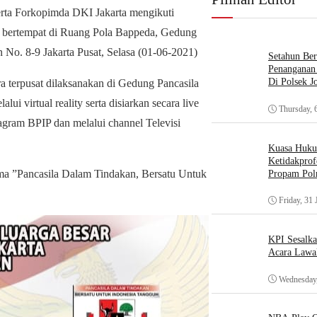
rta Forkopimda DKI Jakarta mengikuti
l, bertempat di Ruang Pola Bappeda, Gedung
 No. 8-9 Jakarta Pusat, Selasa (01-06-2021)
Setahun Ber
Penanganan 
Di Polsek J
ra terpusat dilaksanakan di Gedung Pancasila
ui virtual reality serta disiarkan secara live
Thursday, 
agram BPIP dan melalui channel Televisi
Kuasa Huk
Ketidakprof
tema ”Pancasila Dalam Tindakan, Bersatu Untuk
Propam Polr
Friday, 31 
KPI Sesalk
Acara Lawa
Wednesday,