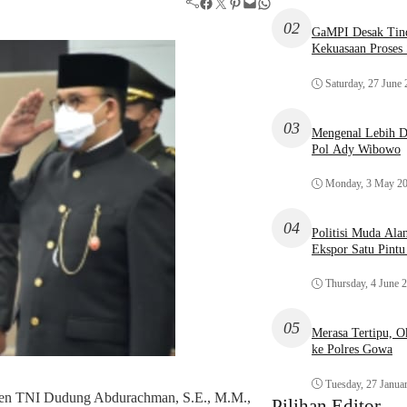
Facebook
Twitter
Pinterest
Mail
WhatsApp
02
GaMPI Desak Tind
Kekuasaan Proses
Saturday, 27 June
03
Mengenal Lebih De
Pol Ady Wibowo
Monday, 3 May 2
04
Politisi Muda Ala
Ekspor Satu Pint
Thursday, 4 June 
05
Merasa Tertipu, 
ke Polres Gowa
Tuesday, 27 Janua
en TNI Dudung Abdurachman, S.E., M.M.,
Pilihan Editor