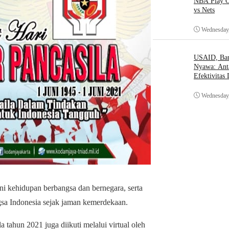
NBA Play O
vs Nets
Wednesday,
USAID, Bant
Nyawa: Ant
Efektivitas
Wednesday,
i kehidupan berbangsa dan bernegara, serta
gsa Indonesia sejak jaman kemerdekaan.
 tahun 2021 juga diikuti melalui virtual oleh