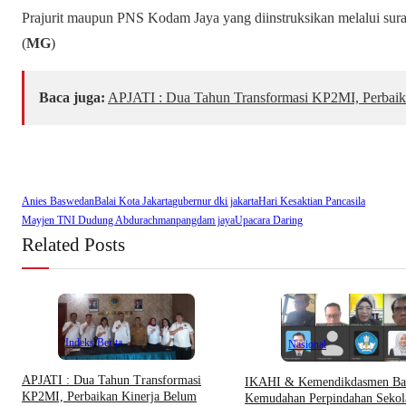
Prajurit maupun PNS Kodam Jaya yang diinstruksikan melalui sura
(
MG
)
Baca juga:
APJATI : Dua Tahun Transformasi KP2MI, Perbaik
Anies Baswedan
Balai Kota Jakarta
gubernur dki jakarta
Hari Kesaktian Pancasila
Mayjen TNI Dudung Abdurachman
pangdam jaya
Upacara Daring
Related Posts
Indeks Berita
Nasional
APJATI : Dua Tahun Transformasi
IKAHI & Kemendikdasmen Ba
KP2MI, Perbaikan Kinerja Belum
Kemudahan Perpindahan Sekol