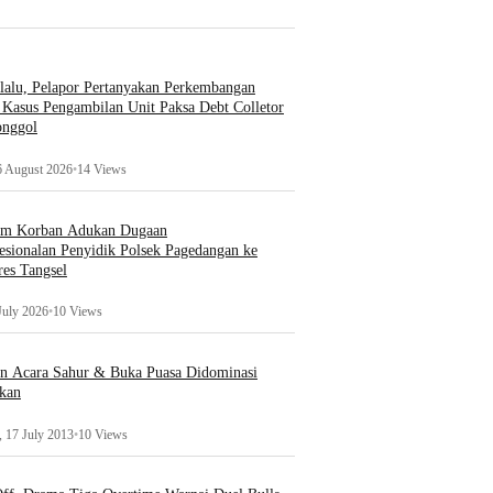
lalu, Pelapor Pertanyakan Perkembangan
Kasus Pengambilan Unit Paksa Debt Colletor
onggol
6 August 2026
•
14 Views
um Korban Adukan Dugaan
esionalan Penyidik Polsek Pagedangan ke
es Tangsel
July 2026
•
10 Views
an Acara Sahur & Buka Puasa Didominasi
kan
 17 July 2013
•
10 Views