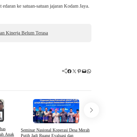
t edaran ke satuan-satuan jajaran Kodam Jaya.
an Kinerja Belum Terasa
Facebook
Twitter
Pinterest
Mail
WhatsApp
Hukum & Krimin
Nasional
Indeks Berita
has
Seminar Nasional Koperasi Desa Merah
Menko Yusril: Perkara 
ah Anak
Putih Jadi Ruang Evaluasi dan