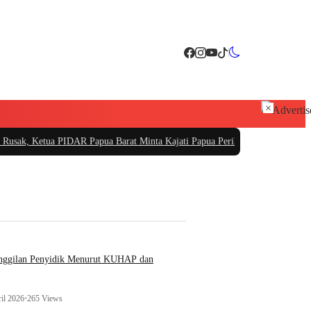
×
 PIDAR Papua Barat Minta Kajati Papua Periksa PT. Fajar Papua
|
PT Sarana Pe
anggilan Penyidik Menurut KUHAP dan
il 2026
•
265 Views