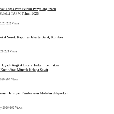
ak Tegas Para Pelaku Penyalahgunaan
 Seleksi TAPM Tahun 2026
 2026
•
252 Views
kat Sosok Kapolres Jakarta Barat, Kombes
021
•
223 Views
n Juyadi Angkat Bicara Terkait Kebijakan
u Komoditas Minyak Kelapa Sawit
2026
•
204 Views
Oknum Jaringan Pembiayaan Moladin dilaporkan
ry 2026
•
162 Views