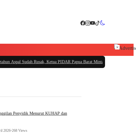
×
udah Rusak, Ketua PIDAR Papua Barat Minta Kajati Papua Periksa PT. Fajar
anggilan Penyidik Menurut KUHAP dan
il 2026
•
268 Views