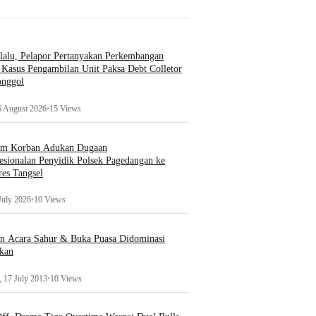
lalu, Pelapor Pertanyakan Perkembangan
Kasus Pengambilan Unit Paksa Debt Colletor
onggol
6 August 2026
•
15 Views
um Korban Adukan Dugaan
esionalan Penyidik Polsek Pagedangan ke
es Tangsel
July 2026
•
10 Views
an Acara Sahur & Buka Puasa Didominasi
kan
 17 July 2013
•
10 Views