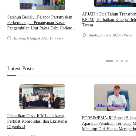
Indeks Berita
Daerah
Hukum & Kriminal
APJATI : Dua Tahun Transfor
Setahun Berlalu, Pelapor Pertanyakan
KP2MI, Perbaikan Kinerja Be
Perkembangan Penanganan Kasus
Terasa
Pengambilan Unit Paksa Debt Colletor
Di Polsek Jonggol
Saturday, 18 July 2026
•
5 Views
Thursday, 6 August 2026
•
15 Views
Latest Posts
Tokoh & Organisasi
Hukum & Kriminal
Pelantikan Orsat ICMI di Jakarta,
​FORSIMEMA-RI Soroti Sikap 
Perkuat Konsolidasi dan Eksistensi
Aparatur Peradilan Terhadap M
Organisasi
Menutup Diri Hanya Memperb
Citra Lembaga