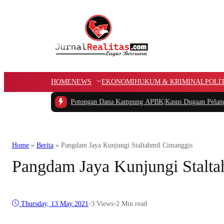
HOME
NEWS
EKONOMI
HUKUM & KRIMINAL
POLI
Pertanyakan Potongan Dana Kampung APBK
|
Kasus Dugaan Pelanggaran Penggun
Home
»
Berita
»
Pangdam Jaya Kunjungi Staltahmil Cimanggis
Pangdam Jaya Kunjungi Stalta
Thursday, 13 May 2021
•
3
Views
•
2 Min read