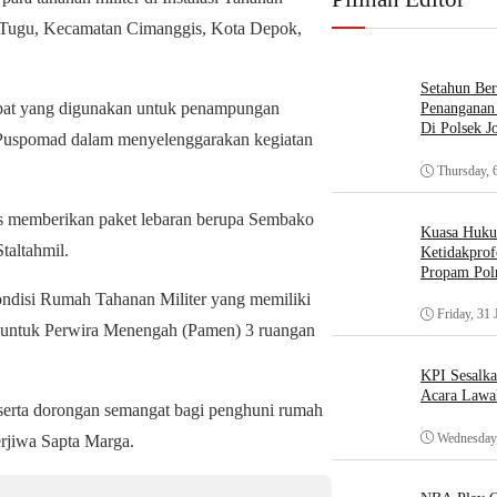
A, Tugu, Kecamatan Cimanggis, Kota Depok,
Setahun Ber
 tempat yang digunakan untuk penampungan
Penanganan 
Di Polsek J
a Puspomad dalam menyelenggarakan kegiatan
Thursday, 
is memberikan paket lebaran berupa Sembako
Kuasa Huk
taltahmil.
Ketidakprof
Propam Polr
ondisi Rumah Tahanan Militer yang memiliki
Friday, 31 
an untuk Perwira Menengah (Pamen) 3 ruangan
KPI Sesalk
Acara Lawa
erta dorongan semangat bagi penghuni rumah
Wednesday,
berjiwa Sapta Marga.