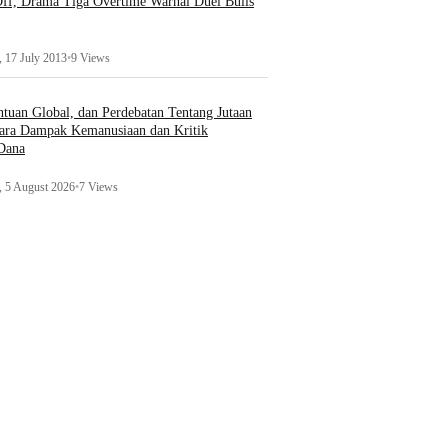
ff, Drama Tiga Overtime Warnai Duel Bulls
 17 July 2013
•
9 Views
uan Global, dan Perdebatan Tentang Jutaan
ara Dampak Kemanusiaan dan Kritik
 Dana
 5 August 2026
•
7 Views