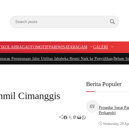
TIK
OLAHRAGA
OTOMOTIF
PARIWISATA
RAGAM
GALERI
aan Jalur Utilitas Jababeka Resmi Naik ke Penyidikan
|
Belum Setahun Aspal S
Berita Populer
hmil Cimanggis
01
Prosedur Surat P
Perkapolri
Facebook
Twitter
Pinterest
Mail
WhatsApp
Wednesday, 29 Apr