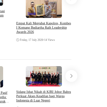
Daerah
masi
Daerah
lum
IPJI Papua Barat Mint
APH Periksa Oknum W
Empat Kali Menjabat Kapolres, Kombes
Ancam Pengusaha Di M
I Komang Budiartha Raih Leadership
Japre
Awards 2026
Friday, 10 July 2026
•
28 
Friday, 17 July 2026
•
14 Views
Daerah
Hukum & 
Internasional
Setahun Berlalu, Pelap
Sidang Isbat Nikah di KJRI Johor Bahru
Pasif
Perkembangan Penanga
Perkuat Akses Keadilan bagi Warga
edia:
Pengambilan Unit Paksa
Indonesia di Luar Negeri
uruk
Di Polsek Jonggol