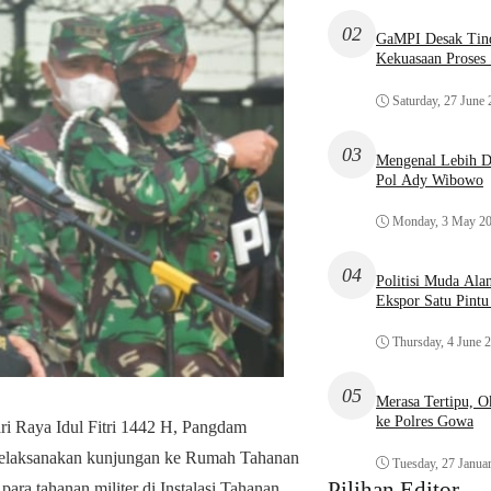
02
GaMPI Desak Tind
Kekuasaan Proses
Saturday, 27 June
03
Mengenal Lebih De
Pol Ady Wibowo
Monday, 3 May 2
04
Politisi Muda Ala
Ekspor Satu Pint
Thursday, 4 June 
05
Merasa Tertipu, 
ke Polres Gowa
i Raya Idul Fitri 1442 H, Pangdam
elaksanakan kunjungan ke Rumah Tahanan
Tuesday, 27 Janua
Pilihan Editor
ara tahanan militer di Instalasi Tahanan