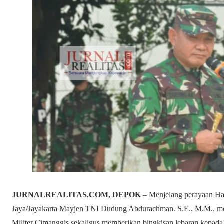
JURNALREALITAS.COM, DEPOK
– Menjelang perayaan Har
Jaya/Jayakarta Mayjen TNI Dudung Abdurachman. S.E., M.M., m
Militer Cimanggis sekaligus memberikan bingkisan lebaran kepada p