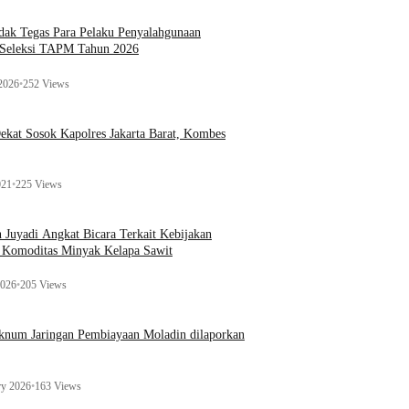
ak Tegas Para Pelaku Penyalahgunaan
 Seleksi TAPM Tahun 2026
 2026
•
252 Views
kat Sosok Kapolres Jakarta Barat, Kombes
021
•
225 Views
n Juyadi Angkat Bicara Terkait Kebijakan
u Komoditas Minyak Kelapa Sawit
2026
•
205 Views
Oknum Jaringan Pembiayaan Moladin dilaporkan
ry 2026
•
163 Views