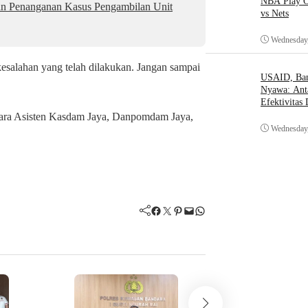
NBA Play O
an Penanganan Kasus Pengambilan Unit
vs Nets
Wednesday,
esalahan yang telah dilakukan. Jangan sampai
USAID, Bant
Nyawa: Ant
Efektivitas
para Asisten Kasdam Jaya, Danpomdam Jaya,
Wednesday,
Facebook
Twitter
Pinterest
Mail
WhatsApp