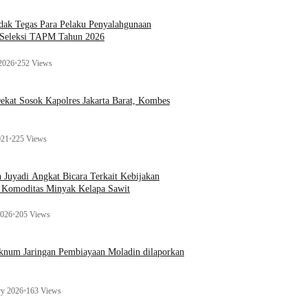
ak Tegas Para Pelaku Penyalahgunaan
 Seleksi TAPM Tahun 2026
 2026
•
252 Views
kat Sosok Kapolres Jakarta Barat, Kombes
021
•
225 Views
n Juyadi Angkat Bicara Terkait Kebijakan
u Komoditas Minyak Kelapa Sawit
2026
•
205 Views
Oknum Jaringan Pembiayaan Moladin dilaporkan
ry 2026
•
163 Views