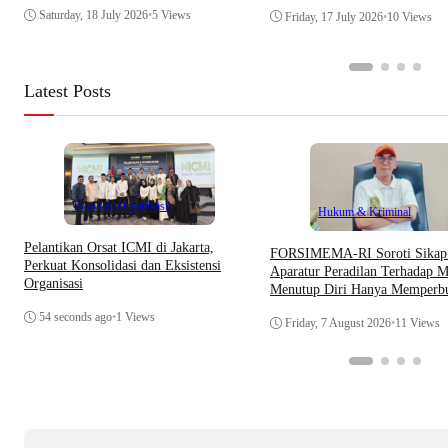
Saturday, 18 July 2026
•
5 Views
Friday, 17 July 2026
•
10 Views
Latest Posts
Tokoh & Organisasi
Hukum & Kriminal
Pelantikan Orsat ICMI di Jakarta,
​FORSIMEMA-RI Soroti Sikap 
Perkuat Konsolidasi dan Eksistensi
Aparatur Peradilan Terhadap M
Organisasi
Menutup Diri Hanya Memperb
Citra Lembaga
54 seconds ago
•
1 Views
Friday, 7 August 2026
•
11 Views