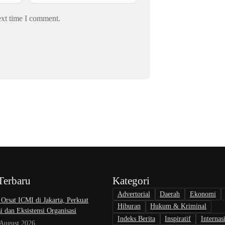
ext time I comment.
Terbaru
Kategori
Advertorial
Daerah
Ekonomi
 Orsat ICMI di Jakarta, Perkuat
Hiburan
Hukum & Kriminal
i dan Eksistensi Organisasi
Indeks Berita
Inspiratif
Internas
 August 2026