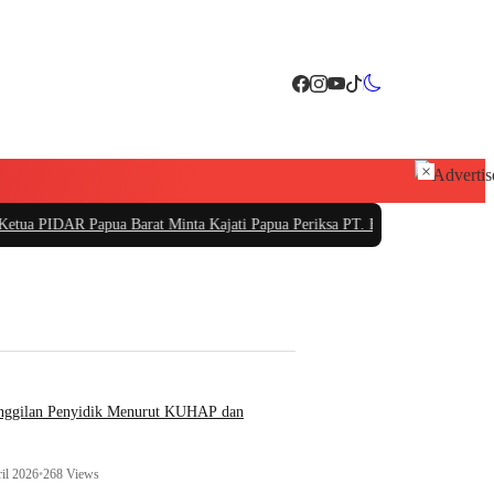
×
AR Papua Barat Minta Kajati Papua Periksa PT. Fajar Papua
|
PT Sarana Pemban
anggilan Penyidik Menurut KUHAP dan
il 2026
•
268 Views