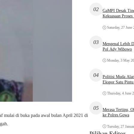
02
GaMPI Desak Tind
Kekuasaan Proses
Saturday, 27 June
03
Mengenal Lebih De
Pol Ady Wibowo
Monday, 3 May 2
04
Politisi Muda Ala
Ekspor Satu Pint
Thursday, 4 June 
05
Merasa Tertipu, 
f mulai di buka pada awal bulan April 2021 di
ke Polres Gowa
gah.
Tuesday, 27 Janua
Pilihan Editor