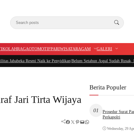
TIK
OLAHRAGA
OTOMOTIF
PARIWISATA
RAGAM
GALERI
abeka Resmi Naik ke Penyidikan
|
Belum Setahun Aspal Sudah Rusak, Ketua PID
Berita Populer
af Jari Tirta Wijaya
01
Prosedur Surat P
Perkapolri
Facebook
Twitter
Pinterest
Mail
WhatsApp
Wednesday, 29 Apr