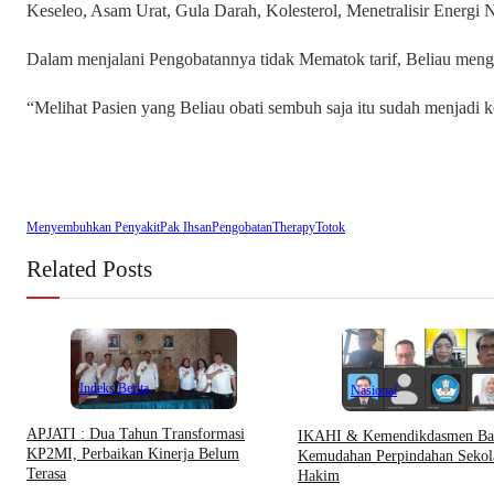
Keseleo, Asam Urat, Gula Darah, Kolesterol, Menetralisir Energi Ne
Dalam menjalani Pengobatannya tidak Mematok tarif, Beliau mengo
“Melihat Pasien yang Beliau obati sembuh saja itu sudah menjadi k
Menyembuhkan Penyakit
Pak Ihsan
Pengobatan
Therapy
Totok
Related Posts
Indeks Berita
Nasional
APJATI : Dua Tahun Transformasi
IKAHI & Kemendikdasmen Ba
KP2MI, Perbaikan Kinerja Belum
Kemudahan Perpindahan Sekol
Terasa
Hakim