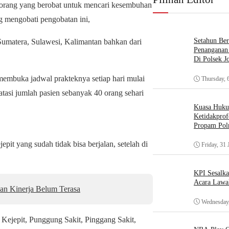
k orang yang berobat untuk mencari kesembuhan
 mengobati pengobatan ini,
Setahun Ber
Sumatera, Sulawesi, Kalimantan bahkan dari
Penanganan 
Di Polsek J
membuka jadwal prakteknya setiap hari mulai
Thursday, 
tasi jumlah pasien sebanyak 40 orang sehari
Kuasa Huk
Ketidakprof
Propam Polr
pit yang sudah tidak bisa berjalan, setelah di
Friday, 31 
KPI Sesalk
Acara Lawa
an Kinerja Belum Terasa
Wednesday,
f Kejepit, Punggung Sakit, Pinggang Sakit,