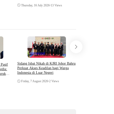
Thursday, 16 July 2026
•
13 Views
Wednesday, 8 July 2026
•
Daerah
Hukum & 
Internasional
Setahun Berlalu, Pelap
Sidang Isbat Nikah di KJRI Johor Bahru
Pasif
Perkembangan Penanga
Perkuat Akses Keadilan bagi Warga
edia:
Pengambilan Unit Paksa
Indonesia di Luar Negeri
uruk
Di Polsek Jonggol
Thursday, 6 August 202
Friday, 7 August 2026
•
2 Views