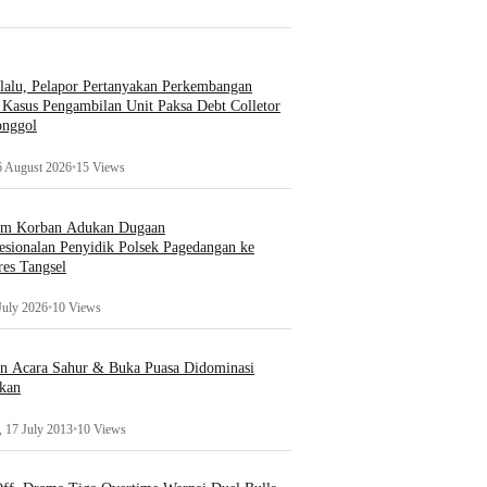
lalu, Pelapor Pertanyakan Perkembangan
Kasus Pengambilan Unit Paksa Debt Colletor
onggol
6 August 2026
•
15 Views
um Korban Adukan Dugaan
esionalan Penyidik Polsek Pagedangan ke
es Tangsel
July 2026
•
10 Views
an Acara Sahur & Buka Puasa Didominasi
kan
 17 July 2013
•
10 Views