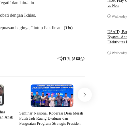
NBA Play O
gatif dan lain-lain.
vs Nets
bati dengan Ikhlas.
Wednesday,
epuasan baginya,” tutup Pak Iksan. (
Tio
)
USAID, Bant
Nyawa: Ant
Efektivitas
Wednesday,
Facebook
Twitter
Pinterest
Mail
WhatsApp
Hukum & Krimin
Nasional
Indeks Berita
has
Seminar Nasional Koperasi Desa Merah
Menko Yusril: Perkara 
ah Anak
Putih Jadi Ruang Evaluasi dan
Hitam Putih, Hakim Per
Penguatan Program Strategis Presiden
Hukum