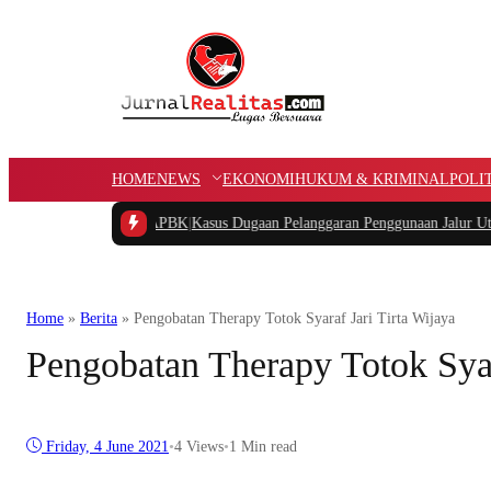
HOME
NEWS
EKONOMI
HUKUM & KRIMINAL
POLI
 Dana Kampung APBK
|
Kasus Dugaan Pelanggaran Penggunaan Jalur Utilitas Jab
Home
»
Berita
»
Pengobatan Therapy Totok Syaraf Jari Tirta Wijaya
Pengobatan Therapy Totok Syar
Friday, 4 June 2021
•
4
Views
•
1 Min read