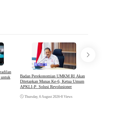
Tuesday, 7 July 2026
•
10
Ekonomi
radilan
Badan Perekonomian UMKM RI Akan
 untuk
Opini
Ditetapkan Munas Ke-6, Ketua Umum
APKLI-P: Solusi Revolusioner
Teori Sosial Denny JA 
Thursday, 6 August 2026
•
8 Views
Demonstrasi Yang Beru
Kerusuhan
Thursday, 6 August 202