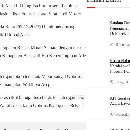
ok Aba H. Obing Fachrudin serta Pembina
asionalis Indonesia Jawa Barat Hadi Mustofa
Setahun Ber
pada Rabu (05-12-2025) Untuk mendorong
Penanganan 
Di Polsek J
il Bupati Asep.
16 hours a
abupaten Bekasi Maxie Asmara dengan ide-ide
an Kabupaten Bekasi di Era Kepemimpinan Ade
Kuasa Huk
Ketidakprof
Propam Polr
dengan tokoh tersebut. Maxie sangat Optimis
Friday, 31 
e Kunang dan Wakilnya Asep
rasa ikut bangga bisa berdiskusi dengan para
KPI Sesalk
Acara Lawa
Wakil Asep, kami Optimis Kabupaten Bekasi
Wednesday,