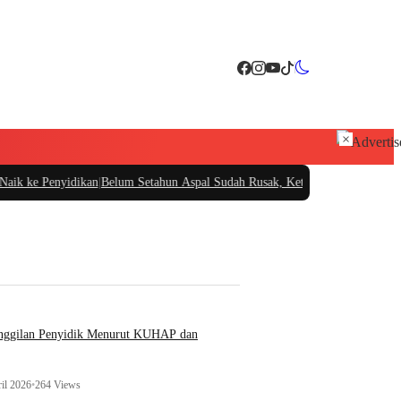
×
idikan
|
Belum Setahun Aspal Sudah Rusak, Ketua PIDAR Papua Barat Minta Kaj
anggilan Penyidik Menurut KUHAP dan
il 2026
•
264 Views