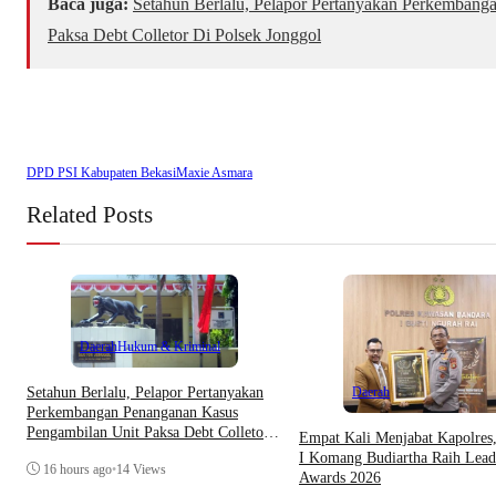
Baca juga:
Setahun Berlalu, Pelapor Pertanyakan Perkembang
Paksa Debt Colletor Di Polsek Jonggol
DPD PSI Kabupaten Bekasi
Maxie Asmara
Related Posts
Daerah
Hukum & Kriminal
Daerah
Setahun Berlalu, Pelapor Pertanyakan
Perkembangan Penanganan Kasus
Pengambilan Unit Paksa Debt Colletor
Empat Kali Menjabat Kapolre
Di Polsek Jonggol
I Komang Budiartha Raih Lead
16 hours ago
•
14 Views
Awards 2026