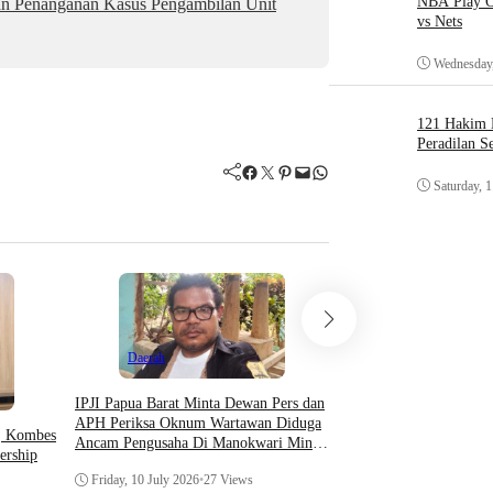
NBA Play O
an Penanganan Kasus Pengambilan Unit
vs Nets
Wednesday,
121 Hakim D
Peradilan S
Facebook
Twitter
Pinterest
Mail
WhatsApp
Saturday, 
Daerah
Daerah
IPJI Papua Barat Minta Dewan Pers dan
Sengketa Tanah Asram
APH Periksa Oknum Wartawan Diduga
s, Kombes
Fakfak di Manokwari B
Ancam Pengusaha Di Manokwari Minta
ership
Mahasiswa Diminta ke
Japre
Asrama
Friday, 10 July 2026
•
27 Views