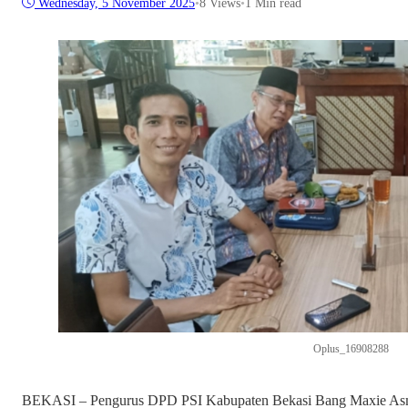
Wednesday, 5 November 2025
•
8
Views
•
1 Min read
Oplus_16908288
BEKASI – Pengurus DPD PSI Kabupaten Bekasi Bang Maxie Asma