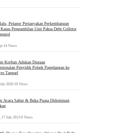
lalu, Pelapor Pertanyakan Perkembangan
Kasus Pengambilan Unit Paksa Debt Colletor
onggol
go
•
14 Views
um Korban Adukan Dugaan
esionalan Penyidik Polsek Pagedangan ke
es Tangsel
July 2026
•
10 Views
an Acara Sahur & Buka Puasa Didominasi
kan
 17 July 2013
•
9 Views