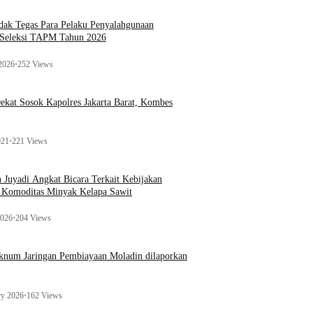
ak Tegas Para Pelaku Penyalahgunaan
 Seleksi TAPM Tahun 2026
 2026
•
252 Views
kat Sosok Kapolres Jakarta Barat, Kombes
021
•
221 Views
n Juyadi Angkat Bicara Terkait Kebijakan
u Komoditas Minyak Kelapa Sawit
2026
•
204 Views
Oknum Jaringan Pembiayaan Moladin dilaporkan
ry 2026
•
162 Views