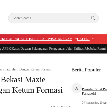
TIK
OLAHRAGA
OTOMOTIF
PARIWISATA
RAGAM
GALERI
s Dugaan Pelanggaran Penggunaan Jalur Utilitas Jababeka Resmi Naik ke Peny
Berita Populer
in Silaturahmi Dengan Ketum Formasi
 Bekasi Maxie
ngan Ketum Formasi
01
Prosedur Surat P
Perkapolri
Wednesday, 29 Apr