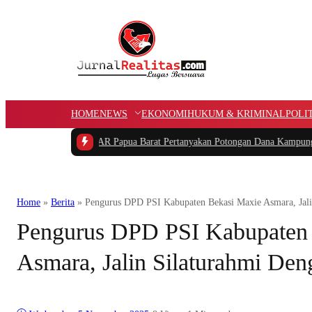
HOME
NEWS
EKONOMI
HUKUM & KRIMINAL
POLI
a
|
Ketua PIDAR Papua Barat Pertanyakan Potongan Dana Kampung APBK
|
Kasu
Home
»
Berita
»
Pengurus DPD PSI Kabupaten Bekasi Maxie Asmara, Jal
Pengurus DPD PSI Kabupaten
Asmara, Jalin Silaturahmi De