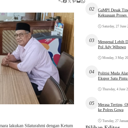
Facebook
Twitter
Pinterest
Mail
WhatsApp
02
GaMPI Desak Tind
Kekuasaan Proses
Saturday, 27 June
03
Mengenal Lebih De
Pol Ady Wibowo
Monday, 3 May 2
04
Politisi Muda Ala
Ekspor Satu Pint
Thursday, 4 June 
05
Merasa Tertipu, 
ke Polres Gowa
Tuesday, 27 Janua
ra lakukan Silaturahmi dengan Ketum
Pilihan Editor