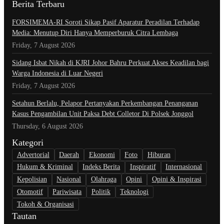
Berita Terbaru
​FORSIMEMA-RI Soroti Sikap Pasif Aparatur Peradilan Terhadap
Media: Menutup Diri Hanya Memperburuk Citra Lembaga
Friday, 7 August 2026
Sidang Isbat Nikah di KJRI Johor Bahru Perkuat Akses Keadilan bagi
Warga Indonesia di Luar Negeri
Friday, 7 August 2026
Setahun Berlalu, Pelapor Pertanyakan Perkembangan Penanganan
Kasus Pengambilan Unit Paksa Debt Colletor Di Polsek Jonggol
Thursday, 6 August 2026
Kategori
Advertorial
Daerah
Ekonomi
Foto
Hiburan
Hukum & Kriminal
Indeks Berita
Inspiratif
Internasional
Kepolisian
Nasional
Olahraga
Opini
Opini & Inspirasi
Otomotif
Pariwisata
Politik
Teknologi
Tokoh & Organisasi
Tautan