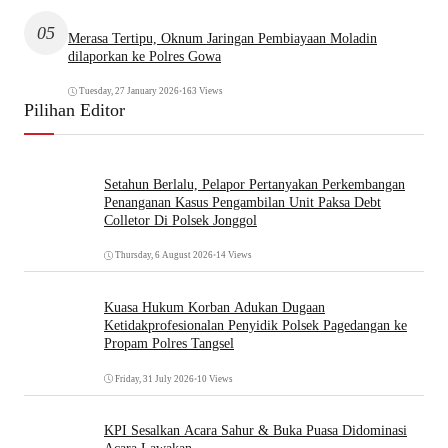
05
Merasa Tertipu, Oknum Jaringan Pembiayaan Moladin
dilaporkan ke Polres Gowa
Tuesday, 27 January 2026
•
163 Views
Pilihan Editor
Setahun Berlalu, Pelapor Pertanyakan Perkembangan
Penanganan Kasus Pengambilan Unit Paksa Debt
Colletor Di Polsek Jonggol
Thursday, 6 August 2026
•
14 Views
Kuasa Hukum Korban Adukan Dugaan
Ketidakprofesionalan Penyidik Polsek Pagedangan ke
Propam Polres Tangsel
Friday, 31 July 2026
•
10 Views
KPI Sesalkan Acara Sahur & Buka Puasa Didominasi