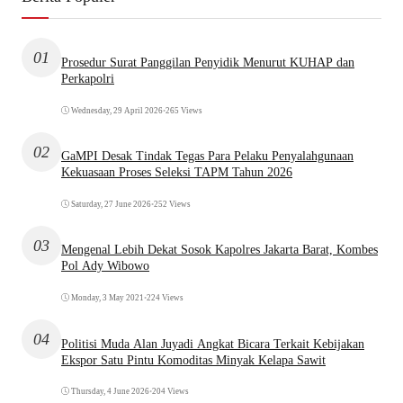
01
Prosedur Surat Panggilan Penyidik Menurut KUHAP dan
Perkapolri
Wednesday, 29 April 2026
•
265 Views
02
GaMPI Desak Tindak Tegas Para Pelaku Penyalahgunaan
Kekuasaan Proses Seleksi TAPM Tahun 2026
Saturday, 27 June 2026
•
252 Views
03
Mengenal Lebih Dekat Sosok Kapolres Jakarta Barat, Kombes
Pol Ady Wibowo
Monday, 3 May 2021
•
224 Views
04
Politisi Muda Alan Juyadi Angkat Bicara Terkait Kebijakan
Ekspor Satu Pintu Komoditas Minyak Kelapa Sawit
Thursday, 4 June 2026
•
204 Views