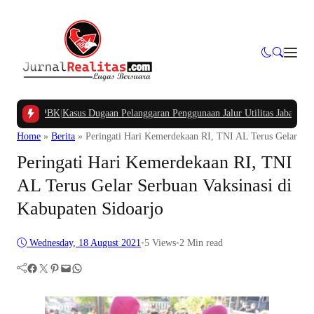
ung APBK
|
Kasus Dugaan Pelanggaran Penggunaan Jalur Utilitas Jababeka Resmi
Home
»
Berita
»
Peringati Hari Kemerdekaan RI, TNI AL Terus Gelar Ser
Peringati Hari Kemerdekaan RI, TNI
AL Terus Gelar Serbuan Vaksinasi di
Kabupaten Sidoarjo
Wednesday, 18 August 2021
•
5
Views
•
2 Min read
Facebook
Twitter
Pinterest
Mail
WhatsApp