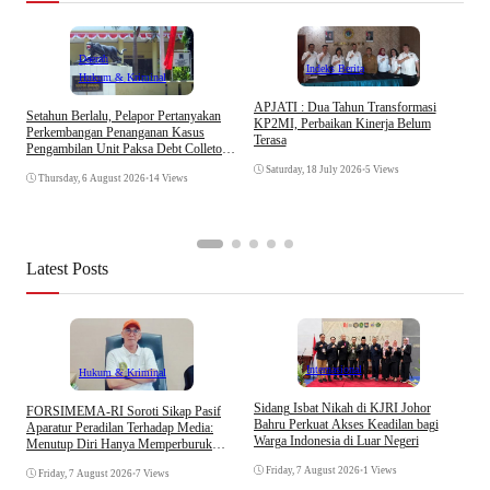
Daerah
Indeks Berita
Hukum & Kriminal
APJATI : Dua Tahun Transformasi
Setahun Berlalu, Pelapor Pertanyakan
KP2MI, Perbaikan Kinerja Belum
Perkembangan Penanganan Kasus
Terasa
Pengambilan Unit Paksa Debt Colletor
E
Di Polsek Jonggol
I
Saturday, 18 July 2026
•
5 Views
Thursday, 6 August 2026
•
14 Views
A
Latest Posts
Internasional
Hukum & Kriminal
S
Sidang Isbat Nikah di KJRI Johor
​FORSIMEMA-RI Soroti Sikap Pasif
P
Bahru Perkuat Akses Keadilan bagi
Aparatur Peradilan Terhadap Media:
P
Warga Indonesia di Luar Negeri
Menutup Diri Hanya Memperburuk
D
Citra Lembaga
Friday, 7 August 2026
•
1 Views
Friday, 7 August 2026
•
7 Views