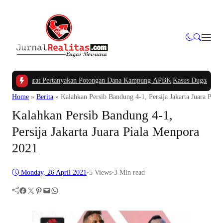
a Barat Pertanyakan Potongan Dana Kampung APBK
|
Kasus Dugaan Pelanggara
Home
»
Berita
»
Kalahkan Persib Bandung 4-1, Persija Jakarta Juara Pia
Kalahkan Persib Bandung 4-1,
Persija Jakarta Juara Piala Menpora
2021
Monday, 26 April 2021
•
5
Views
•
3 Min read
Facebook
Twitter
Pinterest
Mail
WhatsApp