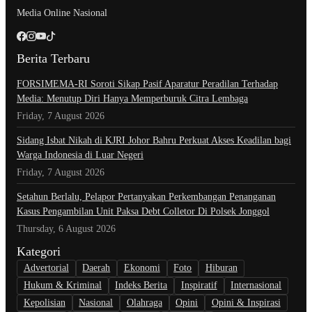
Media Online Nasional
Berita Terbaru
​FORSIMEMA-RI Soroti Sikap Pasif Aparatur Peradilan Terhadap
Media: Menutup Diri Hanya Memperburuk Citra Lembaga
Friday, 7 August 2026
Sidang Isbat Nikah di KJRI Johor Bahru Perkuat Akses Keadilan bagi
Warga Indonesia di Luar Negeri
Friday, 7 August 2026
Setahun Berlalu, Pelapor Pertanyakan Perkembangan Penanganan
Kasus Pengambilan Unit Paksa Debt Colletor Di Polsek Jonggol
Thursday, 6 August 2026
Kategori
Advertorial
Daerah
Ekonomi
Foto
Hiburan
Hukum & Kriminal
Indeks Berita
Inspiratif
Internasional
Kepolisian
Nasional
Olahraga
Opini
Opini & Inspirasi