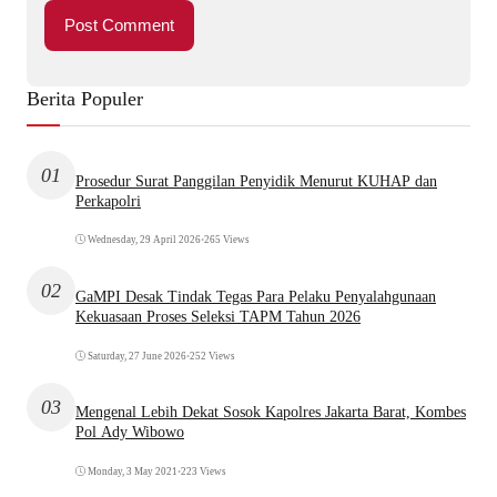
Berita Populer
01
Prosedur Surat Panggilan Penyidik Menurut KUHAP dan
Perkapolri
Wednesday, 29 April 2026
•
265 Views
02
GaMPI Desak Tindak Tegas Para Pelaku Penyalahgunaan
Kekuasaan Proses Seleksi TAPM Tahun 2026
Saturday, 27 June 2026
•
252 Views
03
Mengenal Lebih Dekat Sosok Kapolres Jakarta Barat, Kombes
Pol Ady Wibowo
Monday, 3 May 2021
•
223 Views