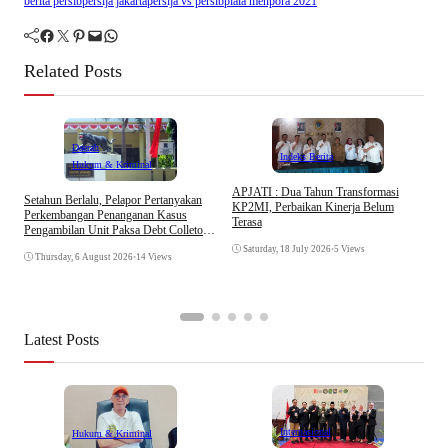
berita persib
persija jakarta
persija vs persib
piala menpora 2021
Facebook
Twitter
Pinterest
Mail
WhatsApp
Related Posts
Daerah
Indeks Berita
Hukum & Kriminal
APJATI : Dua Tahun Transformasi
Setahun Berlalu, Pelapor Pertanyakan
KP2MI, Perbaikan Kinerja Belum
Perkembangan Penanganan Kasus
Terasa
Pengambilan Unit Paksa Debt Colletor
E
Di Polsek Jonggol
I
Saturday, 18 July 2026
•
5 Views
Thursday, 6 August 2026
•
14 Views
A
Latest Posts
Internasional
Hukum & Kriminal