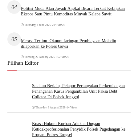
04
Politisi Muda Alan Juyadi Angkat Bicara Terkait Kebijakan
Ekspor Satu Pintu Komoditas Minyak Kelapa Sawit
Thursday, 4 June 2026
•
204 Views
05
Merasa Tertipu, Oknum Jaringan Pembiayaan Moladin
dilaporkan ke Polres Gowa
Tuesday, 27 January 2026
•
162 Views
Pilihan Editor
Setahun Berlalu, Pelapor Pertanyakan Perkembangan
Penanganan Kasus Pengambilan Unit Paksa Debt
Colletor Di Polsek Jonggol
Thursday, 6 August 2026
•
14 Views
Kuasa Hukum Korban Adukan Dugaan
Ketidakprofesionalan Penyidik Polsek Pagedangan ke
Propam Polres Tangsel