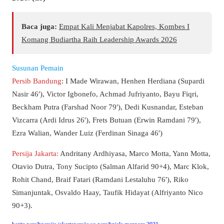
Baca juga:
Empat Kali Menjabat Kapolres, Kombes I
Komang Budiartha Raih Leadership Awards 2026
Susunan Pemain
Persib Bandung
: I Made Wirawan, Henhen Herdiana (Supardi
Nasir 46′), Victor Igbonefo, Achmad Jufriyanto, Bayu Fiqri,
Beckham Putra (Farshad Noor 79′), Dedi Kusnandar, Esteban
Vizcarra (Ardi Idrus 26′), Frets Butuan (Erwin Ramdani 79′),
Ezra Walian, Wander Luiz (Ferdinan Sinaga 46′)
Persija Jakarta:
Andritany Ardhiyasa, Marco Motta, Yann Motta,
Otavio Dutra, Tony Sucipto (Salman Alfarid 90+4), Marc Klok,
Rohit Chand, Braif Fatari (Ramdani Lestaluhu 76′), Riko
Simanjuntak, Osvaldo Haay, Taufik Hidayat (Alfriyanto Nico
90+3).