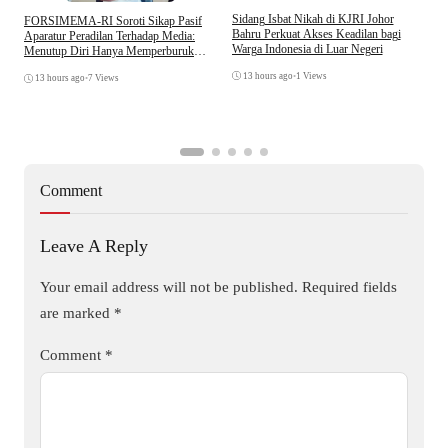
S
Sidang Isbat Nikah di KJRI Johor
​FORSIMEMA-RI Soroti Sikap Pasif
P
Bahru Perkuat Akses Keadilan bagi
Aparatur Peradilan Terhadap Media:
P
Warga Indonesia di Luar Negeri
Menutup Diri Hanya Memperburuk
D
Citra Lembaga
13 hours ago
•
1 Views
13 hours ago
•
7 Views
Comment
Leave A Reply
Your email address will not be published.
Required fields
are marked
*
Comment
*