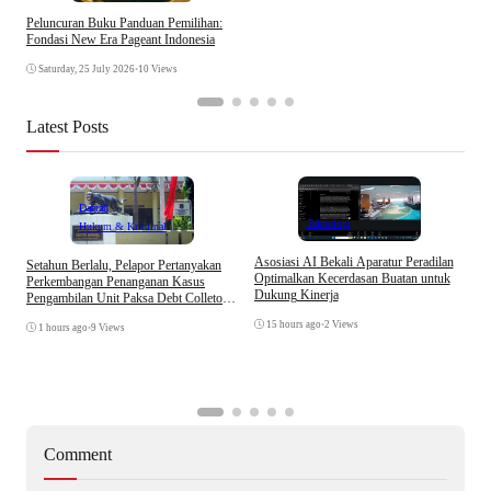
Peluncuran Buku Panduan Pemilihan:
Fondasi New Era Pageant Indonesia
Saturday, 25 July 2026
•
10 Views
Latest Posts
Daerah
Teknologi
Hukum & Kriminal
Asosiasi AI Bekali Aparatur Peradilan
Setahun Berlalu, Pelapor Pertanyakan
B
Optimalkan Kecerdasan Buatan untuk
Perkembangan Penanganan Kasus
D
Dukung Kinerja
Pengambilan Unit Paksa Debt Colletor
A
Di Polsek Jonggol
15 hours ago
•
2 Views
1 hours ago
•
9 Views
Comment