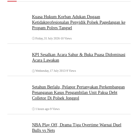
Kuasa Hukum Korban Adukan Dugaan
Ketidakprofesionalan Penyidik Polsek Pagedangan ke
Propam Polres Tangsel
Friday, 31 July 2026
•
10 Views
KPI Sesalkan Acara Sahur & Buka Puasa Didominasi
Acara Lawakan
Wednesday, 17 July 2013
•
9 Views
Setahun Berlalu, Pelapor Pertanyakan Perkembangan
Penanganan Kasus Pengambilan Unit Paksa Debt
Colletor Di Polsek Jonggol
1 hours ago
•
9 Views
NBA Play Off, Drama Tiga Overtime Warnai Duel
Bulls vs Nets