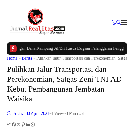
 Potongan Dana Kampung APBK
|
Kasus Dugaan Pelanggaran Penggunaan Jalur Ut
Home
»
Berita
»
Pulihkan Jalur Transportasi dan Perekonomian, Satgas
Pulihkan Jalur Transportasi dan
Perekonomian, Satgas Zeni TNI AD
Kebut Pembangunan Jembatan
Waisika
Friday, 30 April 2021
•
4
Views
•
3 Min read
Facebook
Twitter
Pinterest
Mail
WhatsApp