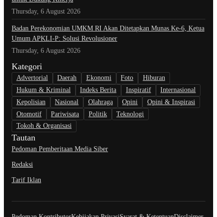
Thursday, 6 August 2026
Badan Perekonomian UMKM RI Akan Ditetapkan Munas Ke-6, Ketua
Umum APKLI-P: Solusi Revolusioner
Thursday, 6 August 2026
Kategori
Advertorial
Daerah
Ekonomi
Foto
Hiburan
Hukum & Kriminal
Indeks Berita
Inspiratif
Internasional
Kepolisian
Nasional
Olahraga
Opini
Opini & Inspirasi
Otomotif
Pariwisata
Politik
Teknologi
Tokoh & Organisasi
Tautan
Pedoman Pemberitaan Media Siber
Redaksi
Tarif Iklan
Pedoman Kontributor
Kebijakan Privasi
Syarat & Ketentuan
Disclaimer