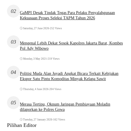
02
GaMPI Desak Tindak Tegas Para Pelaku Penyalahgunaan
Kekuasaan Proses Seleksi TAPM Tahun 2026
Saturday, 27 June 2026
•
252 Views
03
Mengenal Lebih Dekat Sosok Kapolres Jakarta Barat, Kombes
Pol Ady Wibowo
Monday, 3 May 2021
•
219 Views
04
Politisi Muda Alan Juyadi Angkat Bicara Terkait Kebijakan
Ekspor Satu Pintu Komoditas Minyak Kelapa Sawit
Thursday, 4 June 2026
•
204 Views
05
Merasa Tertipu, Oknum Jaringan Pembiayaan Moladin
dilaporkan ke Polres Gowa
Tuesday, 27 January 2026
•
162 Views
Pilihan Editor