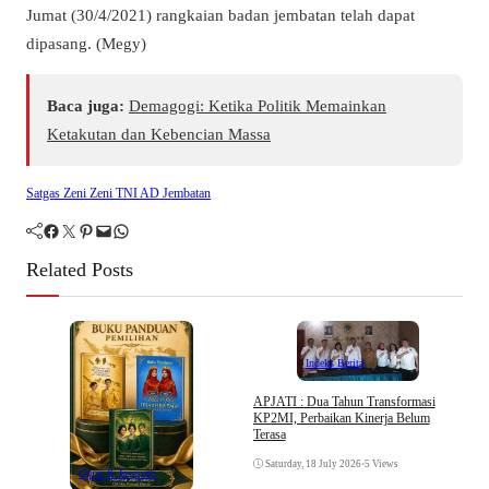
Jumat (30/4/2021) rangkaian badan jembatan telah dapat
dipasang. (Megy)
Baca juga:
Demagogi: Ketika Politik Memainkan
Ketakutan dan Kebencian Massa
Satgas Zeni Zeni TNI AD Jembatan
Facebook
Twitter
Pinterest
Mail
WhatsApp
Related Posts
Indeks Berita
APJATI : Dua Tahun Transformasi
KP2MI, Perbaikan Kinerja Belum
D
Terasa
K
Saturday, 18 July 2026
•
5 Views
Opini & Inspirasi