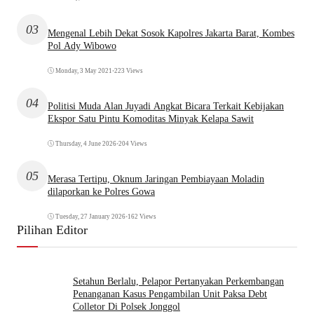
03
Mengenal Lebih Dekat Sosok Kapolres Jakarta Barat, Kombes
Pol Ady Wibowo
Monday, 3 May 2021
•
223 Views
04
Politisi Muda Alan Juyadi Angkat Bicara Terkait Kebijakan
Ekspor Satu Pintu Komoditas Minyak Kelapa Sawit
Thursday, 4 June 2026
•
204 Views
05
Merasa Tertipu, Oknum Jaringan Pembiayaan Moladin
dilaporkan ke Polres Gowa
Tuesday, 27 January 2026
•
162 Views
Pilihan Editor
Setahun Berlalu, Pelapor Pertanyakan Perkembangan
Penanganan Kasus Pengambilan Unit Paksa Debt
Colletor Di Polsek Jonggol