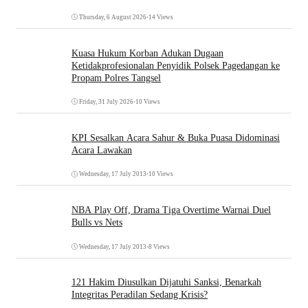
Thursday, 6 August 2026
•
14 Views
Kuasa Hukum Korban Adukan Dugaan
Ketidakprofesionalan Penyidik Polsek Pagedangan ke
Propam Polres Tangsel
Friday, 31 July 2026
•
10 Views
KPI Sesalkan Acara Sahur & Buka Puasa Didominasi
Acara Lawakan
Wednesday, 17 July 2013
•
10 Views
NBA Play Off, Drama Tiga Overtime Warnai Duel
Bulls vs Nets
Wednesday, 17 July 2013
•
8 Views
121 Hakim Diusulkan Dijatuhi Sanksi, Benarkah
Integritas Peradilan Sedang Krisis?