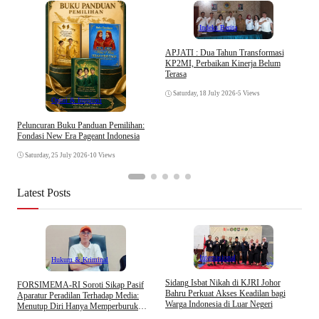
Indeks Berita
APJATI : Dua Tahun Transformasi
KP2MI, Perbaikan Kinerja Belum
D
Terasa
K
Saturday, 18 July 2026
•
5 Views
Opini & Inspirasi
Peluncuran Buku Panduan Pemilihan:
Fondasi New Era Pageant Indonesia
Saturday, 25 July 2026
•
10 Views
Latest Posts
Internasional
Hukum & Kriminal
S
Sidang Isbat Nikah di KJRI Johor
​FORSIMEMA-RI Soroti Sikap Pasif
P
Bahru Perkuat Akses Keadilan bagi
Aparatur Peradilan Terhadap Media:
P
Warga Indonesia di Luar Negeri
Menutup Diri Hanya Memperburuk
D
Citra Lembaga