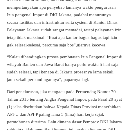
mempertanyakan apa penyebab lamanya waktu pengurusan
Izin pengenal Impor di DKI Jakarta, padahal menurutnya
secara fasilitas dan infrastruktur serta system di Kantor Dinas
Pelayanan Jakarta sudah sangat memadai, tetapi pelayanan izin
tetap tidak maksimal. “Buat apa kantor bagus-bagus tapi izin
gak selesai-selesai, percuma saja bos”,ujarnya kecewa.
“Kalau dibandingkan proses pembuatan Izin Pengenal Impor di
wilayah Banten dan Jawa Barat hanya perlu waktu 5 hari saja
sudah selesai, tapi kenapa di Jakarta prosesnya lama sekali,
jauh sekali perbandingannya”, paparnya lagi.
Dari penelurusan, jika mengacu pada Permendag Nomor 70
Tahun 2015 tentang Angka Pengenal Impor, pada Pasal 20 ayat
(1) jelas disebutkan bahwa Kepala Dinas Provinsi menerbitkan
API-U dan API-P paling lama 5 (lima) hari kerja sejak
permohonan diterima. Lalu dimana dasar Pemprov DKI Jakarta
sehingga tidak mengikuti Permen ini, apakah Pemprov DKI