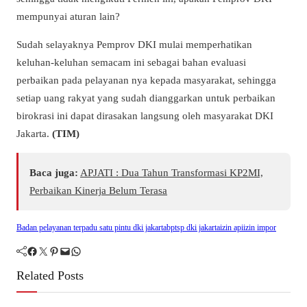
mempunyai aturan lain?
Sudah selayaknya Pemprov DKI mulai memperhatikan
keluhan-keluhan semacam ini sebagai bahan evaluasi
perbaikan pada pelayanan nya kepada masyarakat, sehingga
setiap uang rakyat yang sudah dianggarkan untuk perbaikan
birokrasi ini dapat dirasakan langsung oleh masyarakat DKI
Jakarta.
(TIM)
Baca juga:
APJATI : Dua Tahun Transformasi KP2MI,
Perbaikan Kinerja Belum Terasa
Badan pelayanan terpadu satu pintu dki jakarta
bptsp dki jakarta
izin api
izin impor
Facebook
Twitter
Pinterest
Mail
WhatsApp
Related Posts