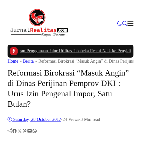
garan Penggunaan Jalur Utilitas Jababeka Resmi Naik ke Penyidikan
|
Belum Set
Home
»
Berita
»
Reformasi Birokrasi “Masuk Angin” di Dinas Perijinan 
Reformasi Birokrasi “Masuk Angin”
di Dinas Perijinan Pemprov DKI :
Urus Izin Pengenal Impor, Satu
Bulan?
Saturday, 28 October 2017
•
24
Views
•
3 Min read
Facebook
Twitter
Pinterest
Mail
WhatsApp