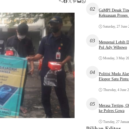
Facebook
Twitter
Pinterest
Mail
WhatsApp
02
GaMPI Desak Tind
Kekuasaan Proses
Saturday, 27 June
03
Mengenal Lebih De
Pol Ady Wibowo
Monday, 3 May 2
04
Politisi Muda Ala
Ekspor Satu Pint
Thursday, 4 June 
05
Merasa Tertipu, 
ke Polres Gowa
Tuesday, 27 Janua
Pilihan Editor