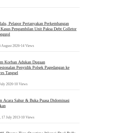
lalu, Pelapor Pertanyakan Perkembangan
Kasus Pengambilan Unit Paksa Debt Colletor
onggol
6 August 2026
•
14 Views
um Korban Adukan Dugaan
esionalan Penyidik Polsek Pagedangan ke
es Tangsel
July 2026
•
10 Views
an Acara Sahur & Buka Puasa Didominasi
kan
 17 July 2013
•
10 Views