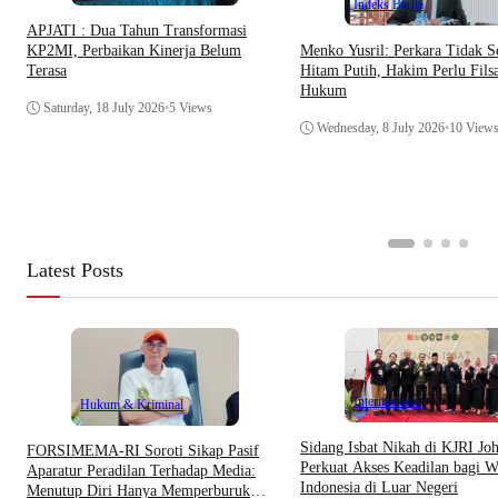
Indeks Berita
APJATI : Dua Tahun Transformasi
Menko Yusril: Perkara Tidak S
KP2MI, Perbaikan Kinerja Belum
Hitam Putih, Hakim Perlu Filsa
Terasa
Hukum
Saturday, 18 July 2026
•
5 Views
Wednesday, 8 July 2026
•
10 View
Latest Posts
Internasional
Hukum & Kriminal
Sidang Isbat Nikah di KJRI Jo
​FORSIMEMA-RI Soroti Sikap Pasif
Perkuat Akses Keadilan bagi W
Aparatur Peradilan Terhadap Media:
Indonesia di Luar Negeri
Menutup Diri Hanya Memperburuk