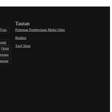
Tautan
Pedoman Pemberitaan Media Siber
Foto
Redaksi
ional
Tarif Iklan
Opini
wisata
nisasi