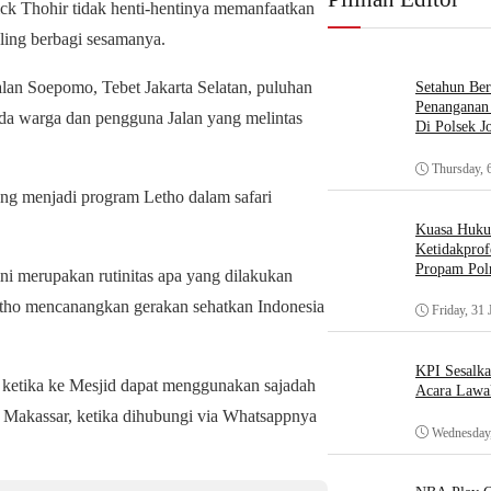
ck Thohir tidak henti-hentinya memanfaatkan
ling berbagi sesamanya.
alan Soepomo, Tebet Jakarta Selatan, puluhan
Setahun Ber
Penanganan 
da warga dan pengguna Jalan yang melintas
Di Polsek J
Thursday, 
ang menjadi program Letho dalam safari
Kuasa Huk
Ketidakprof
Propam Polr
i merupakan rutinitas apa yang dilakukan
etho mencanangkan gerakan sehatkan Indonesia
Friday, 31 
KPI Sesalk
i ketika ke Mesjid dapat menggunakan sajadah
Acara Lawa
 Makassar, ketika dihubungi via Whatsappnya
Wednesday,