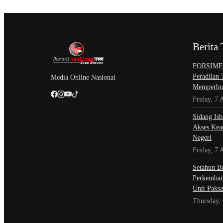
Berita 
​FORSIMEM
Peradilan
Media Online Nasional
Memperbur
Friday, 7 
Sidang Isb
Akses Kead
Negeri
Friday, 7 
Setahun Be
Perkemban
Unit Paksa
Thursday,