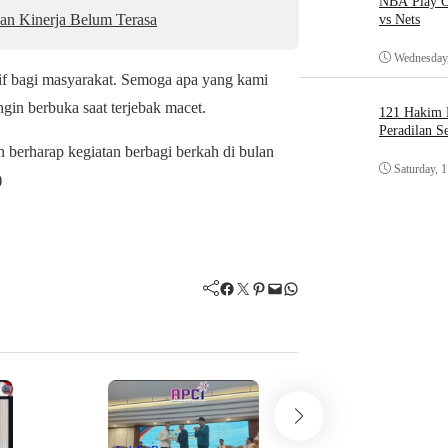
NBA Play O
an Kinerja Belum Terasa
vs Nets
Wednesday,
if bagi masyarakat. Semoga apa yang kami
gin berbuka saat terjebak macet.
121 Hakim D
Peradilan S
n berharap kegiatan berbagi berkah di bulan
Saturday, 
)
Facebook
Twitter
Pinterest
Mail
WhatsApp