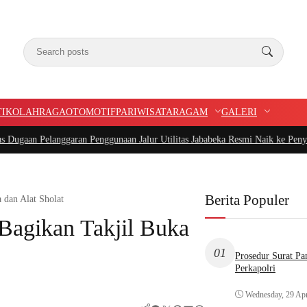
TIK
OLAHRAGA
OTOMOTIF
PARIWISATA
RAGAM
GALERI
nggaran Penggunaan Jalur Utilitas Jababeka Resmi Naik ke Penyidikan
|
Belum 
Berita Populer
 dan Alat Sholat
Bagikan Takjil Buka
01
Prosedur Surat P
Perkapolri
Wednesday, 29 Apr