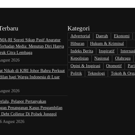
Terbaru
Kategori
Advertorial
Daerah
Ekonomi
A-RI Soroti Sikap Pasif Aparatur
Hiburan
Hukum & Kriminal
 Terhadap Media: Menutup Diri Hanya
Indeks Berita
Inspiratif
Internas
uk Citra Lembaga
Kepolisian
Nasional
Olahraga
August 2026
Opini & Inspirasi
Otomotif
Pari
at Nikah di KJRI Johor Bahru Perkuat
Politik
Teknologi
Tokoh & Orga
ilan bagi Warga Indonesia di Luar
August 2026
rlalu, Pelapor Pertanyakan
gan Penanganan Kasus Pengambilan
 Debt Colletor Di Polsek Jonggol
 6 August 2026