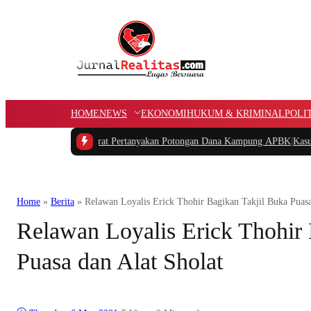
HOME
NEWS
EKONOMI
HUKUM & KRIMINAL
POLI
 Papua Barat Pertanyakan Potongan Dana Kampung APBK
|
Kasus Dugaan Pela
Home
»
Berita
»
Relawan Loyalis Erick Thohir Bagikan Takjil Buka Puasa
Relawan Loyalis Erick Thohir 
Puasa dan Alat Sholat