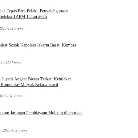
ak Tegas Para Pelaku Penyalahgunaan
 Seleksi TAPM Tahun 2026
 2026
•
252 Views
kat Sosok Kapolres Jakarta Barat, Kombes
021
•
223 Views
n Juyadi Angkat Bicara Terkait Kebijakan
u Komoditas Minyak Kelapa Sawit
2026
•
204 Views
Oknum Jaringan Pembiayaan Moladin dilaporkan
ry 2026
•
162 Views