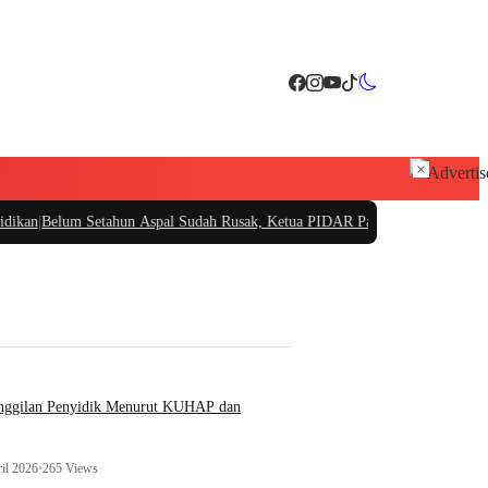
×
Setahun Aspal Sudah Rusak, Ketua PIDAR Papua Barat Minta Kajati Papua Per
anggilan Penyidik Menurut KUHAP dan
il 2026
•
265 Views