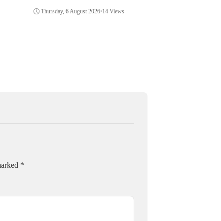
Di Polsek Jonggol
Thursday, 6 August 202
Thursday, 6 August 2026
•
14 Views
 marked
*