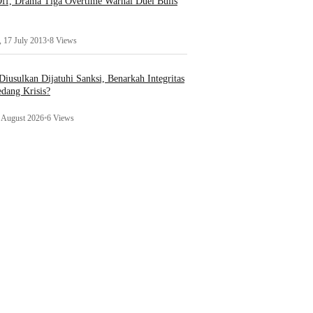
ff, Drama Tiga Overtime Warnai Duel Bulls
 17 July 2013
•
8 Views
iusulkan Dijatuhi Sanksi, Benarkah Integritas
edang Krisis?
1 August 2026
•
6 Views
Hukum &