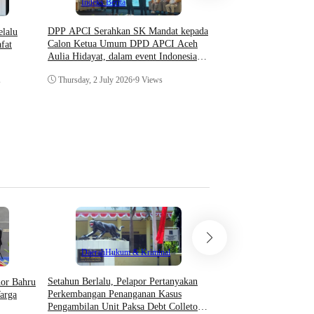
Indeks Berita
DPP APCI Serahkan SK Mandat kepada
elalu
Calon Ketua Umum DPD APCI Aceh
fat
Hukum & Krimin
Aulia Hidayat, dalam event Indonesia
Indeks Berita
Coaching Conference 2026
Thursday, 2 July 2026
•
9 Views
s
Prosedur Surat Panggil
Menurut KUHAP dan Pe
Wednesday, 29 April 20
Teknologi
Daerah
Hukum & Kriminal
Asosiasi AI Bekali Apa
Setahun Berlalu, Pelapor Pertanyakan
hor Bahru
Optimalkan Kecerdasan
Perkembangan Penanganan Kasus
arga
Dukung Kinerja
Pengambilan Unit Paksa Debt Colletor