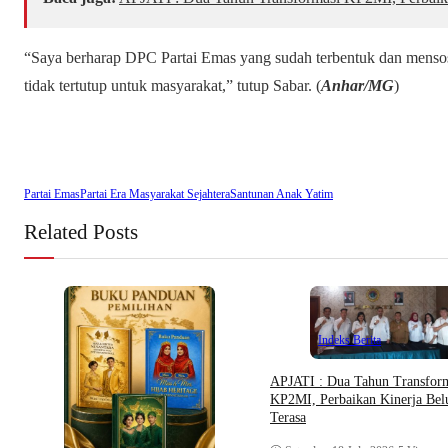
“Saya berharap DPC Partai Emas yang sudah terbentuk dan mensosia
tidak tertutup untuk masyarakat,” tutup Sabar. (
Anhar/MG
)
Partai Emas
Partai Era Masyarakat Sejahtera
Santunan Anak Yatim
Related Posts
Indeks Berita
APJATI : Dua Tahun Transfor
KP2MI, Perbaikan Kinerja Be
Terasa