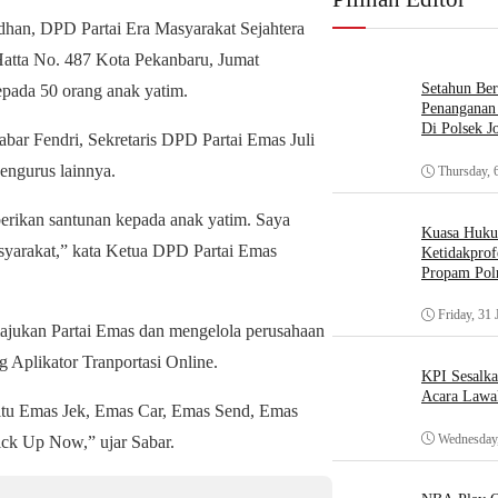
han, DPD Partai Era Masyarakat Sejahtera
Hatta No. 487 Kota Pekanbaru, Jumat
Setahun Ber
epada 50 orang anak yatim.
Penanganan 
Di Polsek J
abar Fendri, Sekretaris DPD Partai Emas Juli
engurus lainnya.
Thursday, 
erikan santunan kepada anak yatim. Saya
Kuasa Huk
syarakat,” kata Ketua DPD Partai Emas
Ketidakprof
Propam Polr
Friday, 31 
ajukan Partai Emas dan mengelola perusahaan
g Aplikator Tranportasi Online.
KPI Sesalk
Acara Lawa
aitu Emas Jek, Emas Car, Emas Send, Emas
Wednesday,
ck Up Now,” ujar Sabar.