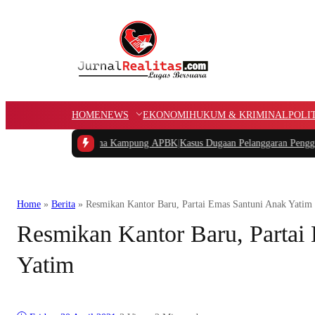
HOME
NEWS
EKONOMI
HUKUM & KRIMINAL
POLI
 Potongan Dana Kampung APBK
|
Kasus Dugaan Pelanggaran Penggunaan Jalur Ut
Home
»
Berita
»
Resmikan Kantor Baru, Partai Emas Santuni Anak Yatim
Resmikan Kantor Baru, Partai
Yatim