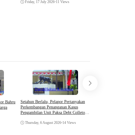
terpercaya
Friday, 17 July 2026
•
11 Views
Saturday, 11 July 2026
•
4
Teknologi
Daerah
Hukum & Kriminal
Asosiasi AI Bekali Apa
Setahun Berlalu, Pelapor Pertanyakan
hor Bahru
Optimalkan Kecerdasan
Perkembangan Penanganan Kasus
arga
Dukung Kinerja
Pengambilan Unit Paksa Debt Colletor
Di Polsek Jonggol
Thursday, 6 August 202
Thursday, 6 August 2026
•
14 Views