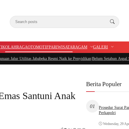
TIK
OLAHRAGA
OTOMOTIF
PARIWISATA
RAGAM
GALERI
ilitas Jababeka Resmi Naik ke Penyidikan
|
Belum Setahun Aspal Sudah Rusak, 
Berita Populer
 Emas Santuni Anak
01
Prosedur Surat P
Perkapolri
Wednesday, 29 Apr