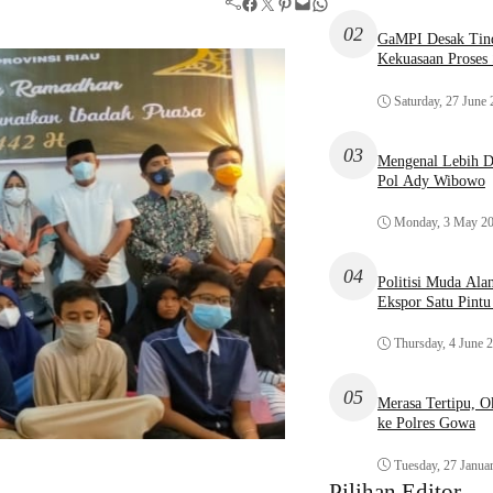
Facebook
Twitter
Pinterest
Mail
WhatsApp
02
GaMPI Desak Tind
Kekuasaan Proses
Saturday, 27 June
03
Mengenal Lebih De
Pol Ady Wibowo
Monday, 3 May 2
04
Politisi Muda Ala
Ekspor Satu Pint
Thursday, 4 June 
05
Merasa Tertipu, 
ke Polres Gowa
Tuesday, 27 Janua
Pilihan Editor