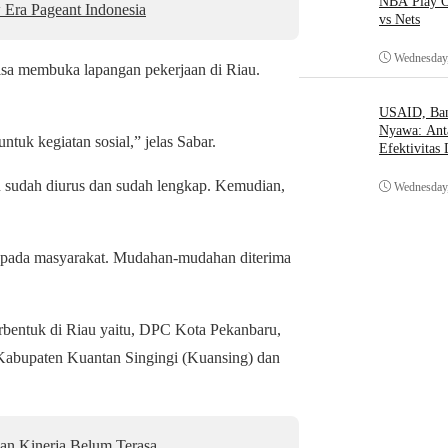
NBA Play O
Era Pageant Indonesia
vs Nets
Wednesday,
bisa membuka lapangan pekerjaan di Riau.
USAID, Bant
Nyawa: Ant
tuk kegiatan sosial,” jelas Sabar.
Efektivitas
 sudah diurus dan sudah lengkap. Kemudian,
Wednesday,
kepada masyarakat. Mudahan-mudahan diterima
erbentuk di Riau yaitu, DPC Kota Pekanbaru,
bupaten Kuantan Singingi (Kuansing) dan
an Kinerja Belum Terasa