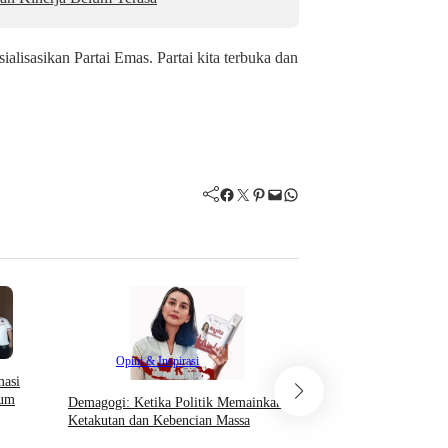
lisasikan Partai Emas. Partai kita terbuka dan
Facebook
Twitter
Pinterest
Mail
WhatsApp
Opini & Inspirasi
Opini & Inspirasi
masi
Di Era Digitalisasi saat
lum
Demagogi: Ketika Politik Memainkan
Institusi agar bijak dan
Ketakutan dan Kebencian Massa
guna terciptanya iklim 