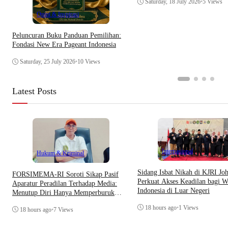
Saturday, 18 July 2026
•
5 Views
Opini & Inspirasi
Peluncuran Buku Panduan Pemilihan:
Fondasi New Era Pageant Indonesia
Saturday, 25 July 2026
•
10 Views
Latest Posts
Internasional
Hukum & Kriminal
Sidang Isbat Nikah di KJRI Jo
​FORSIMEMA-RI Soroti Sikap Pasif
Perkuat Akses Keadilan bagi W
Aparatur Peradilan Terhadap Media:
Indonesia di Luar Negeri
Menutup Diri Hanya Memperburuk
Citra Lembaga
18 hours ago
•
1 Views
18 hours ago
•
7 Views