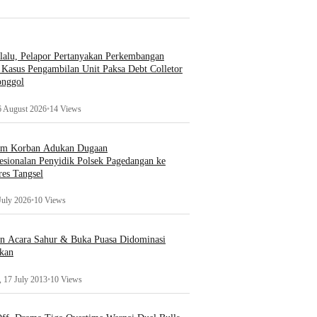
lalu, Pelapor Pertanyakan Perkembangan
Kasus Pengambilan Unit Paksa Debt Colletor
onggol
6 August 2026
•
14 Views
um Korban Adukan Dugaan
esionalan Penyidik Polsek Pagedangan ke
es Tangsel
July 2026
•
10 Views
an Acara Sahur & Buka Puasa Didominasi
kan
 17 July 2013
•
10 Views