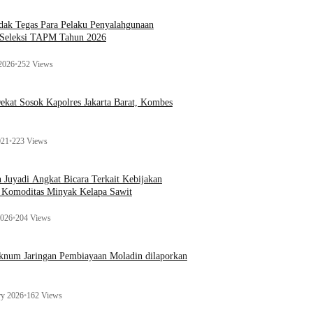
ak Tegas Para Pelaku Penyalahgunaan
 Seleksi TAPM Tahun 2026
 2026
•
252 Views
kat Sosok Kapolres Jakarta Barat, Kombes
021
•
223 Views
n Juyadi Angkat Bicara Terkait Kebijakan
u Komoditas Minyak Kelapa Sawit
2026
•
204 Views
Oknum Jaringan Pembiayaan Moladin dilaporkan
ry 2026
•
162 Views