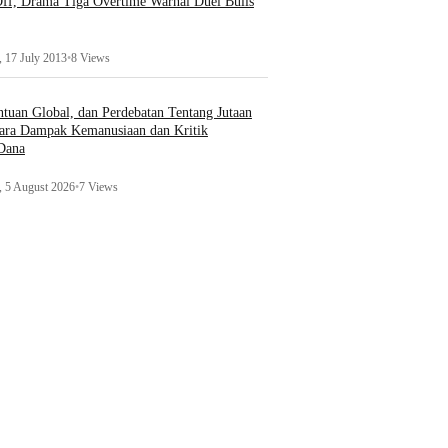
ff, Drama Tiga Overtime Warnai Duel Bulls
 17 July 2013
•
8 Views
uan Global, dan Perdebatan Tentang Jutaan
ara Dampak Kemanusiaan dan Kritik
 Dana
 5 August 2026
•
7 Views