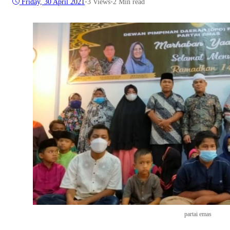
Friday, 30 April 2021
•
3
Views
•
2 Min read
partai emas