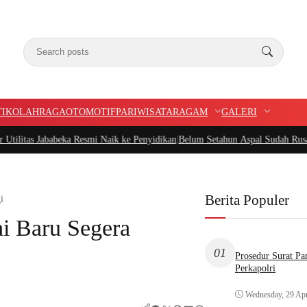
TIK
OLAHRAGA
OTOMOTIF
PARIWISATA
RAGAM
GALERI
beka Resmi Naik ke Penyidikan
|
Belum Setahun Aspal Sudah Rusak, Ketua PIDAR
Berita Populer
i
ai Baru Segera
01
Prosedur Surat P
Perkapolri
Wednesday, 29 Apr