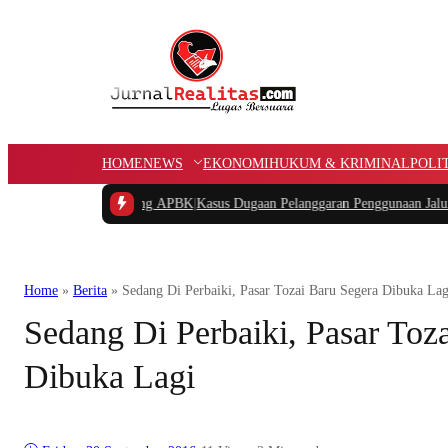
HOME
NEWS
EKONOMI
HUKUM & KRIMINAL
POLI
ana Kampung APBK
|
Kasus Dugaan Pelanggaran Penggunaan Jalur Utilitas Jaba
Home
»
Berita
»
Sedang Di Perbaiki, Pasar Tozai Baru Segera Dibuka Lag
Sedang Di Perbaiki, Pasar Toz
Dibuka Lagi