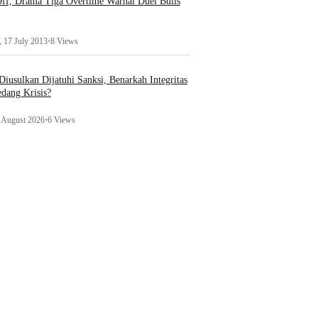
ff, Drama Tiga Overtime Warnai Duel Bulls
 17 July 2013
•
8 Views
iusulkan Dijatuhi Sanksi, Benarkah Integritas
edang Krisis?
1 August 2026
•
6 Views