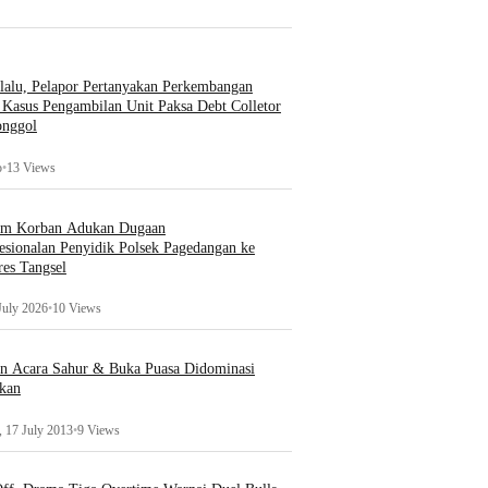
lalu, Pelapor Pertanyakan Perkembangan
Kasus Pengambilan Unit Paksa Debt Colletor
onggol
o
•
13 Views
um Korban Adukan Dugaan
esionalan Penyidik Polsek Pagedangan ke
es Tangsel
July 2026
•
10 Views
an Acara Sahur & Buka Puasa Didominasi
kan
 17 July 2013
•
9 Views