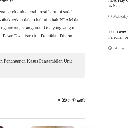
NBA Play O
vs Nets
ena penduduk daerah tozai baru ini sudah
Wednesday,
-pihak terkait dalam hal ini pihak PDAM dan
ngatur trayek angkutan kota yang sangat
121 Hakim D
n Pasar Tozai baru ini. Demikian Dinton
Peradilan S
Saturday, 
an Penanganan Kasus Pengambilan Unit
Facebook
Twitter
Pinterest
Mail
WhatsApp