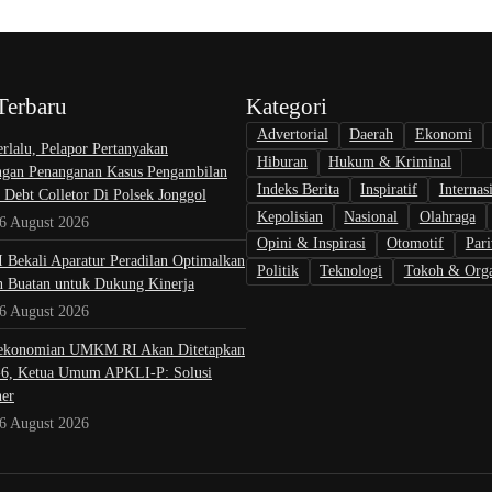
Terbaru
Kategori
Advertorial
Daerah
Ekonomi
rlalu, Pelapor Pertanyakan
Hiburan
Hukum & Kriminal
gan Penanganan Kasus Pengambilan
Indeks Berita
Inspiratif
Internas
 Debt Colletor Di Polsek Jonggol
Kepolisian
Nasional
Olahraga
 6 August 2026
Opini & Inspirasi
Otomotif
Pari
I Bekali Aparatur Peradilan Optimalkan
Politik
Teknologi
Tokoh & Orga
n Buatan untuk Dukung Kinerja
 6 August 2026
ekonomian UMKM RI Akan Ditetapkan
6, Ketua Umum APKLI-P: Solusi
ner
 6 August 2026