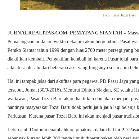
Foto: Pasar Tozai Baru
JURNALREALITAS.COM, PEMATANG SIANTAR –
Masya
Pematangsiantar dalam waktu dekat ini akan bergembira. Pasalnya 
Pemko Siantar tahun 1999 dengan luas 2700 meter persegi yang be
diaktifkan kembali. Pengaktifan kembali ini karena Pasar tojai baru
adalah salah satu dari beberapa aset yang fungsinya selama ini be
Hal ini tampak jelas dari aktifitas para pegawai PD Pasar Jaya ya
tersebut, Jumat (30/9/2016). Menurut Dinton Siagian, SE selaku
wartawan, Pasar Tozai Baru akan diaktifkan dan akan menjadi pusa
nantinya masyarakat Tozai Baru tidak perlu jauh-jauh lagi belanj
Parluasan. Karena pasar Tozai Baru ini akan menjadi pasar tradisio
Lebih jauh Dinton menambahkan, pihaknya dalam hal ini PD Pasar
sebanyak kurang lebih 200 tenda untuk dipergunakan oleh para pe