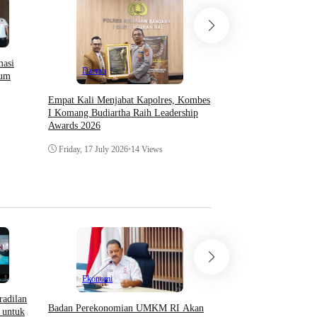
Daerah
masi
Daerah
lum
IPJI Papua Barat Mint
APH Periksa Oknum W
Empat Kali Menjabat Kapolres, Kombes
Ancam Pengusaha Di M
I Komang Budiartha Raih Leadership
Japre
Awards 2026
Friday, 10 July 2026
•
27 
Friday, 17 July 2026
•
14 Views
Ekonomi
radilan
Badan Perekonomian UMKM RI Akan
 untuk
Opini