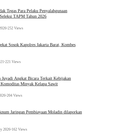
ak Tegas Para Pelaku Penyalahgunaan
 Seleksi TAPM Tahun 2026
 2026
•
252 Views
kat Sosok Kapolres Jakarta Barat, Kombes
021
•
221 Views
n Juyadi Angkat Bicara Terkait Kebijakan
u Komoditas Minyak Kelapa Sawit
2026
•
204 Views
Oknum Jaringan Pembiayaan Moladin dilaporkan
ry 2026
•
162 Views