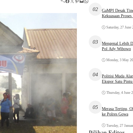
Facebook
Twitter
Pinterest
Mail
WhatsApp
02
GaMPI Desak Tind
Kekuasaan Proses
Saturday, 27 June
03
Mengenal Lebih De
Pol Ady Wibowo
Monday, 3 May 2
04
Politisi Muda Ala
Ekspor Satu Pint
Thursday, 4 June 
05
Merasa Tertipu, 
ke Polres Gowa
Tuesday, 27 Janua
Pilihan Editor