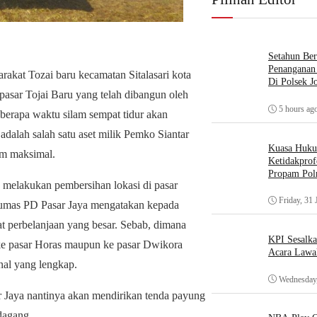
Setahun Ber
Penanganan 
rakat Tozai baru kecamatan Sitalasari kota
Di Polsek J
pasar Tojai Baru yang telah dibangun oleh
5 hours ag
berapa waktu silam sempat tidur akan
 adalah salah satu aset milik Pemko Siantar
Kuasa Huk
lum maksimal.
Ketidakprof
Propam Polr
ng melakukan pembersihan lokasi di pasar
Friday, 31 
 Humas PD Pasar Jaya mengatakan kepada
t perbelanjaan yang besar. Sebab, dimana
KPI Sesalk
a ke pasar Horas maupun ke pasar Dwikora
Acara Lawa
nal yang lengkap.
Wednesday,
 Jaya nantinya akan mendirikan tenda payung
dagang.