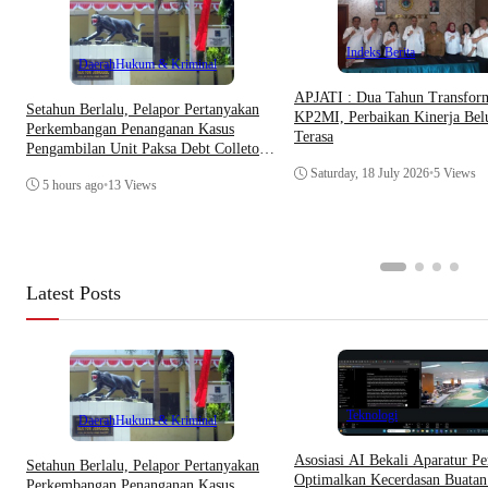
Indeks Berita
Daerah
Hukum & Kriminal
APJATI : Dua Tahun Transfor
Setahun Berlalu, Pelapor Pertanyakan
KP2MI, Perbaikan Kinerja Be
Perkembangan Penanganan Kasus
Terasa
Pengambilan Unit Paksa Debt Colletor
Di Polsek Jonggol
Saturday, 18 July 2026
•
5 Views
5 hours ago
•
13 Views
Latest Posts
Teknologi
Daerah
Hukum & Kriminal
Asosiasi AI Bekali Aparatur Pe
Setahun Berlalu, Pelapor Pertanyakan
Optimalkan Kecerdasan Buatan
Perkembangan Penanganan Kasus