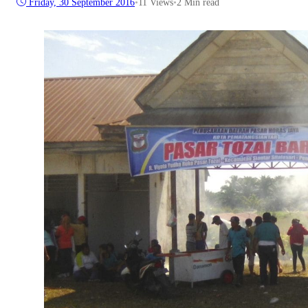
Friday, 30 September 2016
•
11
Views
•
2 Min read