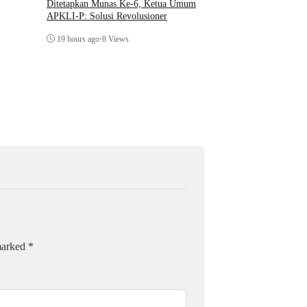
Ditetapkan Munas Ke-6, Ketua Umum
APKLI-P: Solusi Revolusioner
Teori Sosial Denny JA 
19 hours ago
•
8 Views
Demonstrasi Yang Beru
Kerusuhan
20 hours ago
•
3 Views
 marked
*