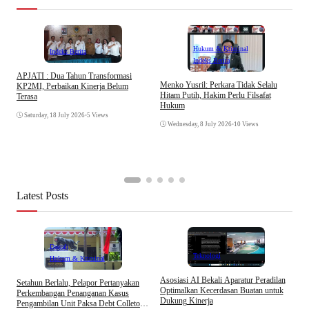
Hukum & Kriminal
Indeks Berita
Indeks Berita
APJATI : Dua Tahun Transformasi
D
Menko Yusril: Perkara Tidak Selalu
KP2MI, Perbaikan Kinerja Belum
k
Hitam Putih, Hakim Perlu Filsafat
Terasa
A
Hukum
I
Saturday, 18 July 2026
•
5 Views
Wednesday, 8 July 2026
•
10 Views
Latest Posts
Daerah
Teknologi
Hukum & Kriminal
Asosiasi AI Bekali Aparatur Peradilan
Setahun Berlalu, Pelapor Pertanyakan
B
Optimalkan Kecerdasan Buatan untuk
Perkembangan Penanganan Kasus
D
Dukung Kinerja
Pengambilan Unit Paksa Debt Colletor
A