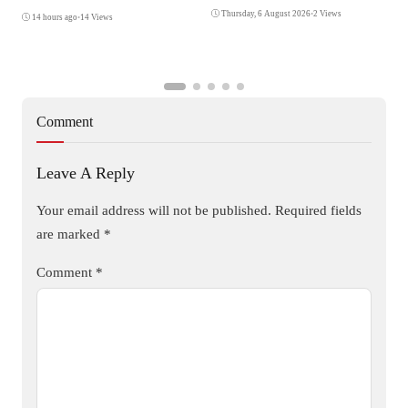
Di Polsek Jonggol
Thursday, 6 August 2026
•
2 Views
14 hours ago
•
14 Views
Comment
Leave A Reply
Your email address will not be published.
Required fields
are marked
*
Comment
*