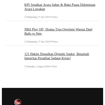
KPI Sesalkan Acara Sahur & Buka Puasa Didominasi
Acara Lawakan
Wednesday, 17 July 2013
•
9 Views
NBA Play Off, Drama Tiga Overtime Warnai Duel
Bulls vs Nets
Wednesday, 17 July 2013
•
8 Views
121 Hakim Diusulkan Dijatuhi Sanksi, Benarkah
Integritas Peradilan Sedang Krisis?
Saturday, 1 August 2026
•
6 Views