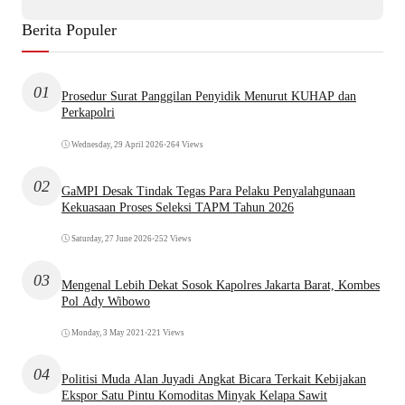
Berita Populer
01
Prosedur Surat Panggilan Penyidik Menurut KUHAP dan
Perkapolri
Wednesday, 29 April 2026
•
264 Views
02
GaMPI Desak Tindak Tegas Para Pelaku Penyalahgunaan
Kekuasaan Proses Seleksi TAPM Tahun 2026
Saturday, 27 June 2026
•
252 Views
03
Mengenal Lebih Dekat Sosok Kapolres Jakarta Barat, Kombes
Pol Ady Wibowo
Monday, 3 May 2021
•
221 Views
04
Politisi Muda Alan Juyadi Angkat Bicara Terkait Kebijakan
Ekspor Satu Pintu Komoditas Minyak Kelapa Sawit