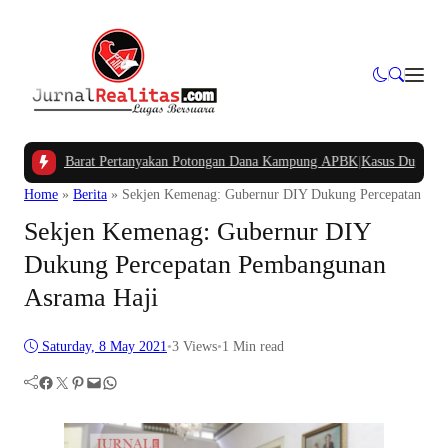
apua Barat Pertanyakan Potongan Dana Kampung APBK
|
Kasus Dugaan Pelang
Home
»
Berita
»
Sekjen Kemenag: Gubernur DIY Dukung Percepatan Pem
Sekjen Kemenag: Gubernur DIY
Dukung Percepatan Pembangunan
Asrama Haji
Saturday, 8 May 2021
•
3
Views
•
1 Min read
Facebook
Twitter
Pinterest
Mail
WhatsApp