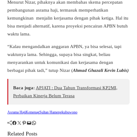
Menurut Nizar, pihaknya akan membahas skema percepatan
pembangunan asrama haji, termasuk memperhatikan
kemungkinan menjalin kerjasama dengan pihak ketiga. Hal itu
bisa menjadi alternatif, karena proyeksi pencairan APBN butuh
waktu lama.
“Kalau mengandalkan anggaran APBN, ya bisa selesai, tapi
waktunya lama. Sehingga, supaya bisa singkat, beliau
menyarankan untuk komunikasi dan kerjasama dengan
berbagai pihak tadi,” tutup Nizar (
Ahmad Ghazali Kevin Lubis)
Baca juga:
APJATI : Dua Tahun Transformasi KP2MI,
Perbaikan Kinerja Belum Terasa
Asrama Haji
Kemenag
Sultan Hamengkubuwono
Facebook
Twitter
Pinterest
Mail
WhatsApp
Related Posts