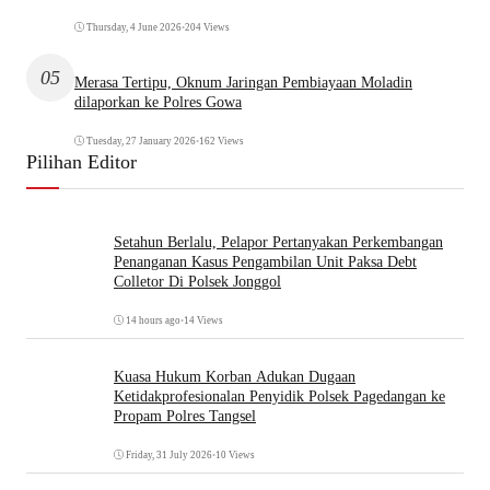
Thursday, 4 June 2026
•
204 Views
05
Merasa Tertipu, Oknum Jaringan Pembiayaan Moladin
dilaporkan ke Polres Gowa
Tuesday, 27 January 2026
•
162 Views
Pilihan Editor
Setahun Berlalu, Pelapor Pertanyakan Perkembangan
Penanganan Kasus Pengambilan Unit Paksa Debt
Colletor Di Polsek Jonggol
14 hours ago
•
14 Views
Kuasa Hukum Korban Adukan Dugaan
Ketidakprofesionalan Penyidik Polsek Pagedangan ke
Propam Polres Tangsel
Friday, 31 July 2026
•
10 Views