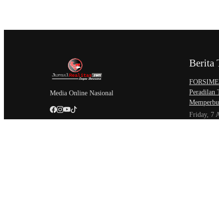
Berita 
​FORSIMEM
Peradilan
Media Online Nasional
Memperbur
Friday, 7 
Sidang Isb
Akses Kead
Negeri
Friday, 7 
Setahun Be
Perkemban
Unit Paksa
Thursday,