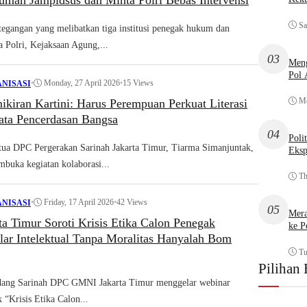
umah Jampidsus dan Minta Polri Bebas Intervensi
Sa
gangan yang melibatkan tiga institusi penegak hukum dan
 Polri, Kejaksaan Agung,...
03
Meng
Pol
•
Monday, 27 April 2026
•
15 Views
NISASI
Mo
ikiran Kartini: Harus Perempuan Perkuat Literasi
jata Pencerdasan Bangsa
04
Poli
a DPC Pergerakan Sarinah Jakarta Timur, Tiarma Simanjuntak,
Eksp
mbuka kegiatan kolaborasi...
Th
•
Friday, 17 April 2026
•
42 Views
NISASI
05
Mera
a Timur Soroti Krisis Etika Calon Penegak
ke P
ar Intelektual Tanpa Moralitas Hanyalah Bom
Tu
Pilihan 
ng Sarinah DPC GMNI Jakarta Timur menggelar webinar
k “Krisis Etika Calon...