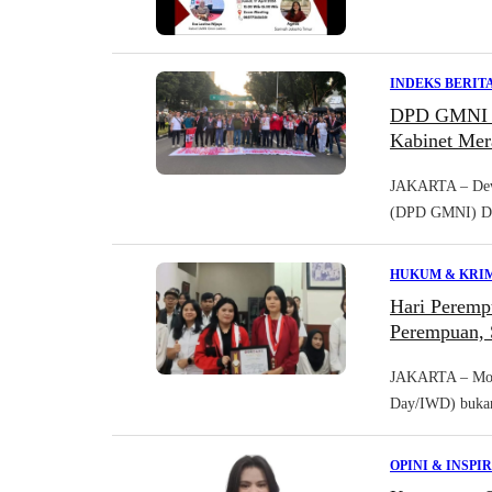
INDEKS BERIT
DPD GMNI D
Kabinet Mer
JAKARTA – Dewa
(DPD GMNI) DKI
HUKUM & KRI
Hari Peremp
Perempuan,
JAKARTA – Mome
Day/IWD) bukan 
OPINI & INSPI