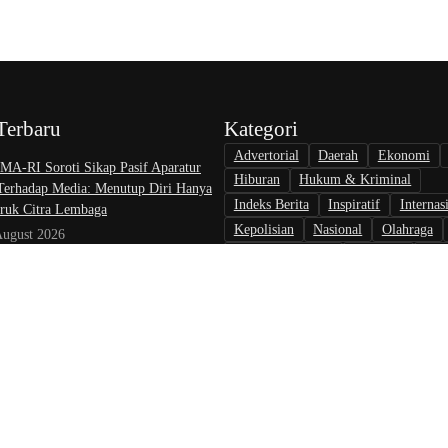
Terbaru
Kategori
Advertorial
Daerah
Ekonomi
A-RI Soroti Sikap Pasif Aparatur
Hiburan
Hukum & Kriminal
 Terhadap Media: Menutup Diri Hanya
Indeks Berita
Inspiratif
Internas
uk Citra Lembaga
Kepolisian
Nasional
Olahraga
August 2026
Opini & Inspirasi
Otomotif
Pari
at Nikah di KJRI Johor Bahru Perkuat
Politik
Teknologi
Tokoh & Orga
ilan bagi Warga Indonesia di Luar
August 2026
rlalu, Pelapor Pertanyakan
gan Penanganan Kasus Pengambilan
 Debt Colletor Di Polsek Jonggol
 6 August 2026