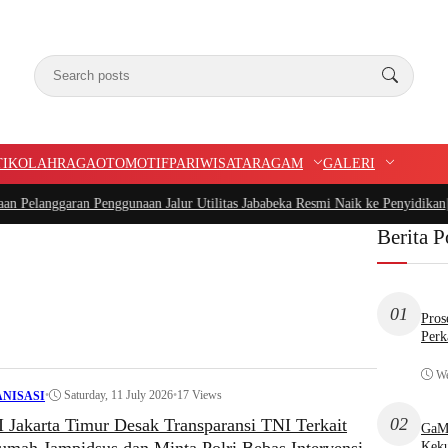
TIK
OLAHRAGA
OTOMOTIF
PARIWISATA
RAGAM
GALERI
ggaran Penggunaan Jalur Utilitas Jababeka Resmi Naik ke Penyidikan
|
Belum S
Berita P
01
Pros
Perk
We
•
Saturday, 11 July 2026
•
17 Views
NISASI
02
Jakarta Timur Desak Transparansi TNI Terkait
GaMP
Keku