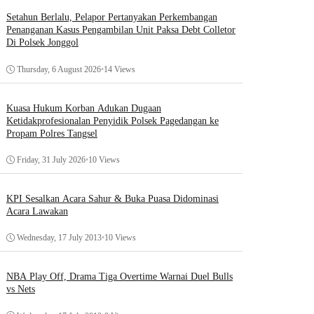
Setahun Berlalu, Pelapor Pertanyakan Perkembangan
Penanganan Kasus Pengambilan Unit Paksa Debt Colletor
Di Polsek Jonggol
Thursday, 6 August 2026
•
14 Views
Kuasa Hukum Korban Adukan Dugaan
Ketidakprofesionalan Penyidik Polsek Pagedangan ke
Propam Polres Tangsel
Friday, 31 July 2026
•
10 Views
KPI Sesalkan Acara Sahur & Buka Puasa Didominasi
Acara Lawakan
Wednesday, 17 July 2013
•
10 Views
NBA Play Off, Drama Tiga Overtime Warnai Duel Bulls
vs Nets