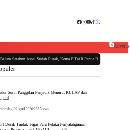
×
etahun Aspal Sudah Rusak, Ketua PIDAR Papua Barat Minta Kajati Papua Peri
opuler
edur Surat Panggilan Penyidik Menurut KUHAP dan
apolri
dnesday, 29 April 2026
•
265 Views
I Desak Tindak Tegas Para Pelaku Penyalahgunaan
asaan Proses Seleksi TAPM Tahun 2026