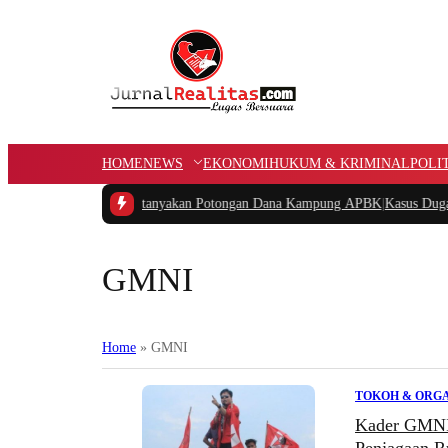
HOME
NEWS
EKONOMI
HUKUM & KRIMINAL
POLI
 Papua Barat Pertanyakan Potongan Dana Kampung APBK
|
Kasus Dugaan Pelan
GMNI
Home
»
GMNI
TOKOH & ORGA
Kader GMNI 