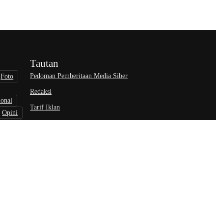
Tautan
Pedoman Pemberitaan Media Siber
Foto
Redaksi
ional
Tarif Iklan
Opini
wisata
nisasi