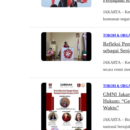
Penjagaan R
‎JAKARTA – Kete
keamanan negara
TOKOH & ORGA
Refleksi Pem
sebagai Sen
JAKARTA – Ketu
secara resmi me
TOKOH & ORGA
GMNI Jakart
Hukum: “Gel
Waktu”
JAKARTA – Bida
nasional bertaju