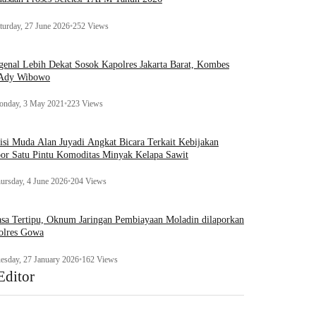
turday, 27 June 2026
•
252 Views
enal Lebih Dekat Sosok Kapolres Jakarta Barat, Kombes
 Ady Wibowo
nday, 3 May 2021
•
223 Views
tisi Muda Alan Juyadi Angkat Bicara Terkait Kebijakan
or Satu Pintu Komoditas Minyak Kelapa Sawit
ursday, 4 June 2026
•
204 Views
sa Tertipu, Oknum Jaringan Pembiayaan Moladin dilaporkan
olres Gowa
esday, 27 January 2026
•
162 Views
Editor