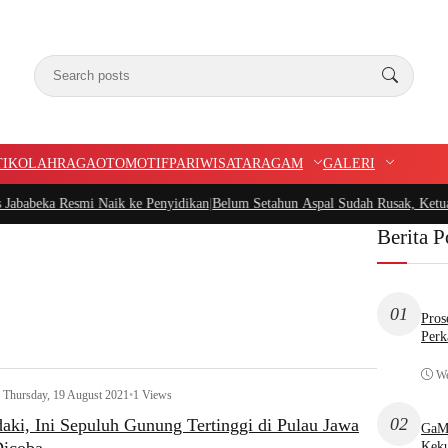
TIK
OLAHRAGA
OTOMOTIF
PARIWISATA
RAGAM
GALERI
eka Resmi Naik ke Penyidikan
|
Belum Setahun Aspal Sudah Rusak, Ketua PIDAR 
Berita P
01
Pros
Perk
We
Thursday, 19 August 2021
•
1 Views
02
ki, Ini Sepuluh Gunung Tertinggi di Pulau Jawa
GaMP
Keku