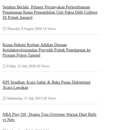
Setahun Berlalu, Pelapor Pertanyakan Perkembangan
Penanganan Kasus Pengambilan Unit Paksa Debt Colletor
Di Polsek Jonggol
Thursday, 6 August 2026
•
14 Views
Kuasa Hukum Korban Adukan Dugaan
Ketidakprofesionalan Penyidik Polsek Pagedangan ke
Propam Polres Tangsel
Friday, 31 July 2026
•
10 Views
KPI Sesalkan Acara Sahur & Buka Puasa Didominasi
Acara Lawakan
Wednesday, 17 July 2013
•
10 Views
NBA Play Off, Drama Tiga Overtime Warnai Duel Bulls
vs Nets