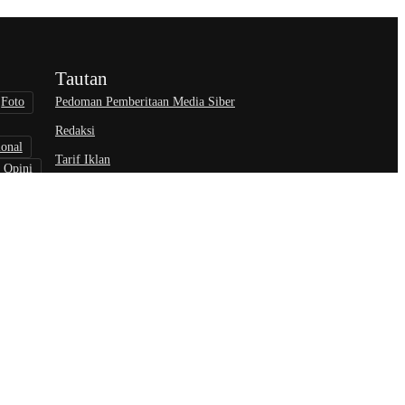
Tautan
Pedoman Pemberitaan Media Siber
Foto
Redaksi
ional
Tarif Iklan
Opini
wisata
nisasi