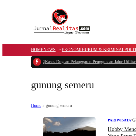
HOME
NEWS
EKONOMI
HUKUM & KRIMINAL
POLI
ana Kampung APBK
|
Kasus Dugaan Pelanggaran Penggunaan Jalur Utilitas Jabab
gunung semeru
Home
»
gunung semeru
•
PARIWISATA
Hobby Menda