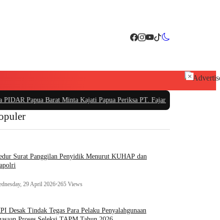
×
Papua Barat Minta Kajati Papua Periksa PT. Fajar Papua
|
PT Sarana Pembangu
opuler
edur Surat Panggilan Penyidik Menurut KUHAP dan
apolri
dnesday, 29 April 2026
•
265 Views
I Desak Tindak Tegas Para Pelaku Penyalahgunaan
asaan Proses Seleksi TAPM Tahun 2026