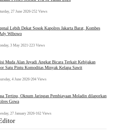
turday, 27 June 2026
•
252 Views
enal Lebih Dekat Sosok Kapolres Jakarta Barat, Kombes
 Ady Wibowo
nday, 3 May 2021
•
223 Views
tisi Muda Alan Juyadi Angkat Bicara Terkait Kebijakan
or Satu Pintu Komoditas Minyak Kelapa Sawit
ursday, 4 June 2026
•
204 Views
sa Tertipu, Oknum Jaringan Pembiayaan Moladin dilaporkan
olres Gowa
esday, 27 January 2026
•
162 Views
Editor