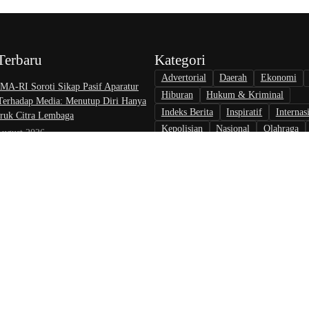
Terbaru
Kategori
Advertorial
Daerah
Ekonomi
A-RI Soroti Sikap Pasif Aparatur
Hiburan
Hukum & Kriminal
 Terhadap Media: Menutup Diri Hanya
Indeks Berita
Inspiratif
Internas
uk Citra Lembaga
Kepolisian
Nasional
Olahraga
August 2026
Opini & Inspirasi
Otomotif
Pari
at Nikah di KJRI Johor Bahru Perkuat
Politik
Teknologi
Tokoh & Orga
ilan bagi Warga Indonesia di Luar
August 2026
rlalu, Pelapor Pertanyakan
gan Penanganan Kasus Pengambilan
 Debt Colletor Di Polsek Jonggol
 6 August 2026