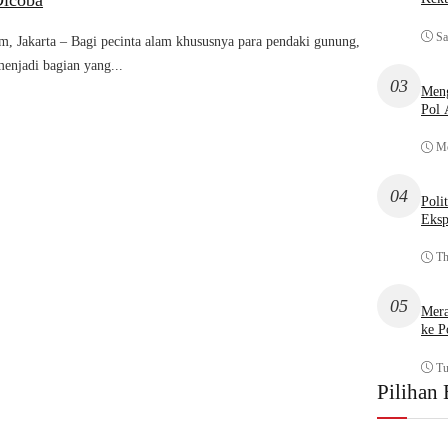
Dicoba
Sa
om, Jakarta – Bagi pecinta alam khususnya para pendaki gunung,
menjadi bagian yang...
03
Meng
Pol
Mo
04
Poli
Eksp
Th
05
Mera
ke P
Tu
Pilihan 