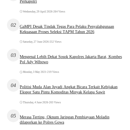
Perkapolri
Wednesday, 29 April 2026
•
264 Views
02
GaMPI Desak Tindak Tegas Para Pelaku Penyalahgunaan
Kekuasaan Proses Seleksi TAPM Tahun 2026
Saturday, 27 June 2026
•
252 Views
03
Mengenal Lebih Dekat Sosok Kapolres Jakarta Barat, Kombes
Pol Ady Wibowo
Monday, 3 May 2021
•
219 Views
04
Politisi Muda Alan Juyadi Angkat Bicara Terkait Kebijakan
Ekspor Satu Pintu Komoditas Minyak Kelapa Sawit
Thursday, 4 June 2026
•
203 Views
05
Merasa Tertipu, Oknum Jaringan Pembiayaan Moladin
dilaporkan ke Polres Gowa