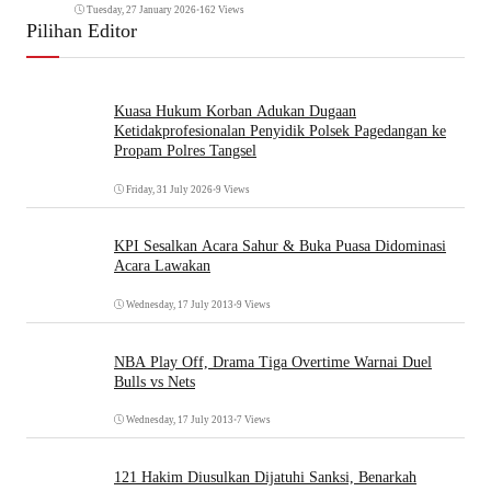
Tuesday, 27 January 2026
•
162 Views
Pilihan Editor
Kuasa Hukum Korban Adukan Dugaan
Ketidakprofesionalan Penyidik Polsek Pagedangan ke
Propam Polres Tangsel
Friday, 31 July 2026
•
9 Views
KPI Sesalkan Acara Sahur & Buka Puasa Didominasi
Acara Lawakan
Wednesday, 17 July 2013
•
9 Views
NBA Play Off, Drama Tiga Overtime Warnai Duel
Bulls vs Nets
Wednesday, 17 July 2013
•
7 Views
121 Hakim Diusulkan Dijatuhi Sanksi, Benarkah