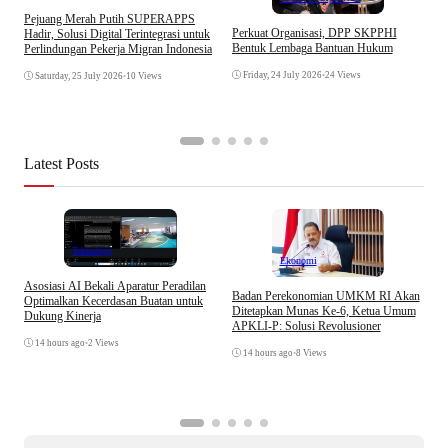
Pejuang Merah Putih SUPERAPPS
I
Perkuat Organisasi, DPP SKPPHI
Hadir, Solusi Digital Terintegrasi untuk
B
Bentuk Lembaga Bantuan Hukum
Perlindungan Pekerja Migran Indonesia
A
Friday, 24 July 2026
•
24 Views
Saturday, 25 July 2026
•
10 Views
Latest Posts
Teknologi
Ekonomi
Asosiasi AI Bekali Aparatur Peradilan
Badan Perekonomian UMKM RI Akan
Optimalkan Kecerdasan Buatan untuk
Ditetapkan Munas Ke-6, Ketua Umum
Dukung Kinerja
APKLI-P: Solusi Revolusioner
T
14 hours ago
•
2 Views
D
14 hours ago
•
8 Views
K