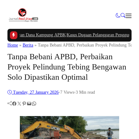
Potongan Dana Kampung APBK
|
Kasus Dugaan Pelanggaran Penggunaan Jalur Uti
Home
»
Berita
»
Tanpa Bebani APBD, Perbaikan Proyek Pelindung Tebin
Tanpa Bebani APBD, Perbaikan
Proyek Pelindung Tebing Bengawan
Solo Dipastikan Optimal
Tuesday, 27 January 2026
•
7
Views
•
3 Min read
Facebook
Twitter
Pinterest
Mail
WhatsApp