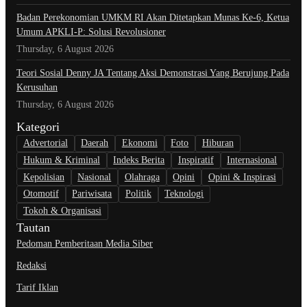
Badan Perekonomian UMKM RI Akan Ditetapkan Munas Ke-6, Ketua
Umum APKLI-P: Solusi Revolusioner
Thursday, 6 August 2026
Teori Sosial Denny JA Tentang Aksi Demonstrasi Yang Berujung Pada
Kerusuhan
Thursday, 6 August 2026
Kategori
Advertorial
Daerah
Ekonomi
Foto
Hiburan
Hukum & Kriminal
Indeks Berita
Inspiratif
Internasional
Kepolisian
Nasional
Olahraga
Opini
Opini & Inspirasi
Otomotif
Pariwisata
Politik
Teknologi
Tokoh & Organisasi
Tautan
Pedoman Pemberitaan Media Siber
Redaksi
Tarif Iklan