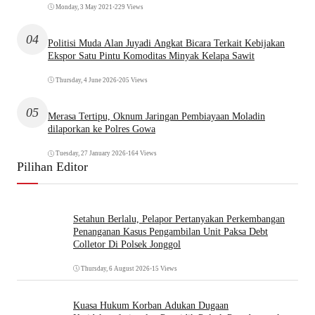
Monday, 3 May 2021
•
229 Views
04
Politisi Muda Alan Juyadi Angkat Bicara Terkait Kebijakan
Ekspor Satu Pintu Komoditas Minyak Kelapa Sawit
Thursday, 4 June 2026
•
205 Views
05
Merasa Tertipu, Oknum Jaringan Pembiayaan Moladin
dilaporkan ke Polres Gowa
Tuesday, 27 January 2026
•
164 Views
Pilihan Editor
Setahun Berlalu, Pelapor Pertanyakan Perkembangan
Penanganan Kasus Pengambilan Unit Paksa Debt
Colletor Di Polsek Jonggol
Thursday, 6 August 2026
•
15 Views
Kuasa Hukum Korban Adukan Dugaan