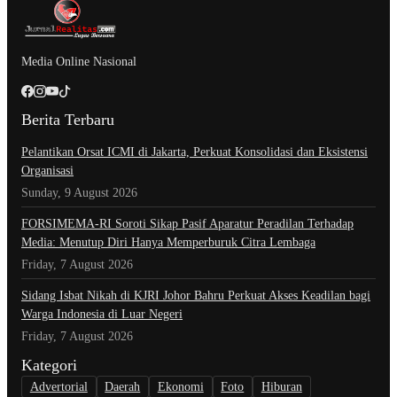
Media Online Nasional
Berita Terbaru
Pelantikan Orsat ICMI di Jakarta, Perkuat Konsolidasi dan Eksistensi
Organisasi
Sunday, 9 August 2026
​FORSIMEMA-RI Soroti Sikap Pasif Aparatur Peradilan Terhadap
Media: Menutup Diri Hanya Memperburuk Citra Lembaga
Friday, 7 August 2026
Sidang Isbat Nikah di KJRI Johor Bahru Perkuat Akses Keadilan bagi
Warga Indonesia di Luar Negeri
Friday, 7 August 2026
Kategori
Advertorial
Daerah
Ekonomi
Foto
Hiburan