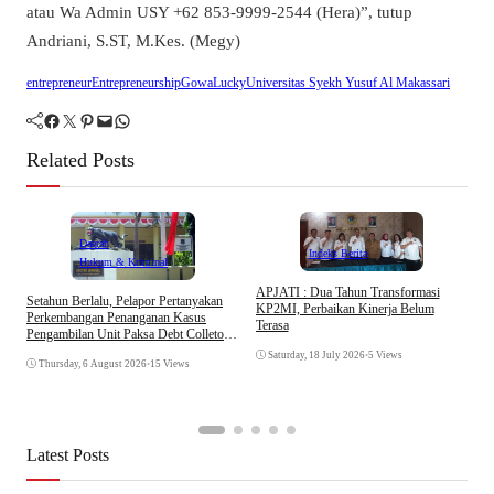
atau Wa Admin USY +62 853-9999-2544 (Hera)”, tutup
Andriani, S.ST, M.Kes. (Megy)
entrepreneur
Entrepreneurship
Gowa
Lucky
Universitas Syekh Yusuf Al Makassari
Facebook
Twitter
Pinterest
Mail
WhatsApp
Related Posts
Daerah
Indeks Berita
Hukum & Kriminal
APJATI : Dua Tahun Transformasi
Setahun Berlalu, Pelapor Pertanyakan
KP2MI, Perbaikan Kinerja Belum
Perkembangan Penanganan Kasus
Terasa
Pengambilan Unit Paksa Debt Colletor
E
Di Polsek Jonggol
I
Saturday, 18 July 2026
•
5 Views
Thursday, 6 August 2026
•
15 Views
A
Latest Posts