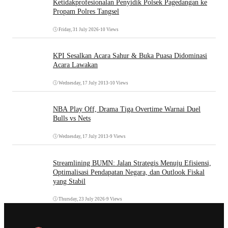
Ketidakprofesionalan Penyidik Polsek Pagedangan ke
Propam Polres Tangsel
Friday, 31 July 2026
•
10 Views
KPI Sesalkan Acara Sahur & Buka Puasa Didominasi
Acara Lawakan
Wednesday, 17 July 2013
•
10 Views
NBA Play Off, Drama Tiga Overtime Warnai Duel
Bulls vs Nets
Wednesday, 17 July 2013
•
9 Views
Streamlining BUMN: Jalan Strategis Menuju Efisiensi,
Optimalisasi Pendapatan Negara, dan Outlook Fiskal
yang Stabil
Thursday, 23 July 2026
•
9 Views