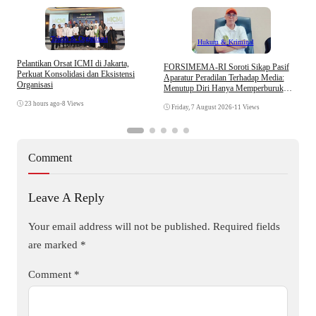
Tokoh & Organisasi
Hukum & Kriminal
Pelantikan Orsat ICMI di Jakarta,
S
​FORSIMEMA-RI Soroti Sikap Pasif
Perkuat Konsolidasi dan Eksistensi
B
Aparatur Peradilan Terhadap Media:
Organisasi
W
Menutup Diri Hanya Memperburuk
Citra Lembaga
23 hours ago
•
8 Views
Friday, 7 August 2026
•
11 Views
Comment
Leave A Reply
Your email address will not be published.
Required fields
are marked
*
Comment
*