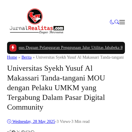
K
|
Kasus Dugaan Pelanggaran Penggunaan Jalur Utilitas Jababeka Resmi Naik k
Home
»
Berita
»
Universitas Syekh Yusuf Al Makassari Tanda-tangani 
Universitas Syekh Yusuf Al
Makassari Tanda-tangani MOU
dengan Pelaku UMKM yang
Tergabung Dalam Pasar Digital
Community
Wednesday, 28 May 2025
•
3
Views
•
3 Min read
Facebook
Twitter
Pinterest
Mail
WhatsApp